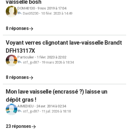
vaisselle bosh
DOM40130
-
9 nov. 2019 à 17:04
Dan35230
-
10 févr. 2023 à 14:49
8 réponses
Voyant verres clignotant lave-vaisselle Brandt
DFH13117X
Particulier
-
1 févr. 2023 à 22:02
stf_jpd87
-
19 mars 2026 à 18:34
8 réponses
Mon lave vaisselle (encrassé ?) laisse un
dépôt gras !
AIMEDIEU
-
24 avr. 2014 à 02:34
stf_jpd87
-
11 juil. 2026 à 18:18
23 réponses