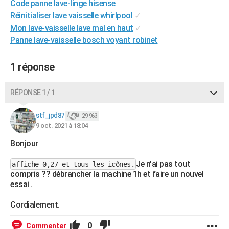
Code panne lave-linge hisense
City break
Voyage de noces
Climat
Destinations
Voyage nature
Forum
+
PHOTO
Réinitialiser lave vaisselle whirlpool
✓
Mon lave-vaisselle lave mal en haut
✓
GUIDES D'ACHAT
Panne lave-vaisselle bosch voyant robinet
BONS PLANS
1 réponse
CARTE DE VOEUX
Carte Bonne année
Carte Pâques
Carte de Noël
Carte Saint-Valentin
Carte d'anniversaire
RÉPONSE 1 / 1
DICTIONNAIRE
Biographies
Expressions
Dictionnaire
Citations
Proverbes
stf_jpd87
PROGRAMME TV
29 963
9 oct. 2021 à 18:04
COPAINS D'AVANT
Bonjour
Se connecter
Collèges
Universités
Service militaire
S'inscrire
Lycées
Primaires
Entreprises
Avis de recherche
AVIS DE DÉCÈS
Je n'ai pas tout
affiche 0,27 et tous les icônes.
compris ?? débrancher la machine 1h et faire un nouvel
FORUM
essai .
Lifestyle
Sport
Television
Cinema
Bricolage
Culture
Auto
Voyage
Cordialement.
0
Commenter