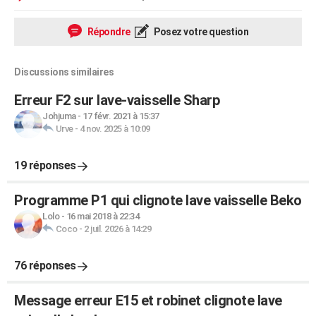
Répondre
Posez votre question
Discussions similaires
Erreur F2 sur lave-vaisselle Sharp
Johjuma
-
17 févr. 2021 à 15:37
Urve
-
4 nov. 2025 à 10:09
19 réponses
Programme P1 qui clignote lave vaisselle Beko
Lolo
-
16 mai 2018 à 22:34
Coco
-
2 juil. 2026 à 14:29
76 réponses
Message erreur E15 et robinet clignote lave