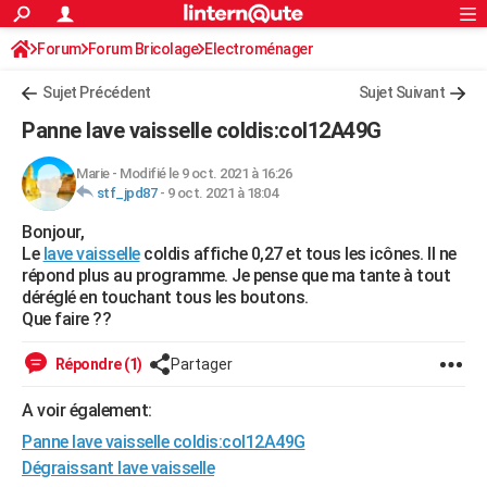
ACTUALITÉS
Forum
Forum Bricolage
Connexion
Electroménager
S'inscrire
Rechercher
Société
Education
Villes
Politique
Faits Divers
Monde
+
SPORT
Sujet Précédent
Sujet Suivant
Football
Cyclisme
Forum
Coupe du monde 2026
Tennis
Rugby
CULTURE
Panne lave vaisselle coldis:col12A49G
TNT
Cinéma
Musique
Programme TV
Streaming
Sorties cinéma
+
FINANCE
Marie
-
Modifié le 9 oct. 2021 à 16:26
stf_jpd87
-
9 oct. 2021 à 18:04
Impôts
Immobilier
Banque
Crédit
Retraite
Epargne
Risques naturels par ville
Assurance
AUTO
Bonjour,
Réserver un essai
Berlines
Forum auto
Essais
Citadines
SUV
+
HIGH-TECH
Le
lave vaisselle
coldis affiche 0,27 et tous les icônes. Il ne
répond plus au programme. Je pense que ma tante à tout
Meilleur smartphone
Ordinateurs
Guide high-tech
Mobiles
Internet
Jeux vidéo
+
BRICOLAGE
déréglé en touchant tous les boutons.
Que faire ??
Aménagement intérieur
Cuisine
Jardinage
+
Forum
Extérieur
Salle de bains
Rangement
WEEK-END
Répondre (1)
Partager
Escapades
Expositions
Week-end nature
Guides de France
Patrimoine
Musées
+
LIFESTYLE
A voir également:
Bien-être
Mode
+
Art de vivre
Loisirs
Modes de vie
SANTE
Panne lave vaisselle coldis:col12A49G
Guide de la santé
Médicaments
+
Alimentation
Maladies
Sommeil
Dégraissant lave vaisselle
VOYAGE