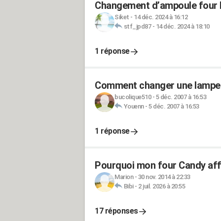
Changement d’ampoule fou
Siket
-
14 déc. 2024 à 16:12
stf_jpd87
-
14 déc. 2024 à 18:10
1 réponse
Comment changer une lampe 
bucolique510
-
5 déc. 2007 à 16:53
Youenn
-
5 déc. 2007 à 16:53
1 réponse
Pourquoi mon four Candy affi
Marion
-
30 nov. 2014 à 22:33
Bibi
-
2 juil. 2026 à 20:55
17 réponses