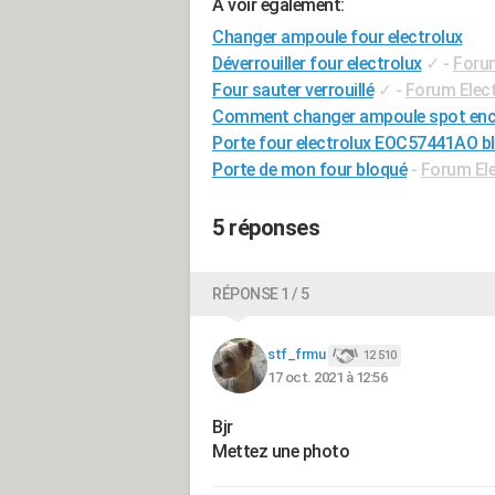
A voir également:
Changer ampoule four electrolux
Déverrouiller four electrolux
✓
-
Foru
Four sauter verrouillé
✓
-
Forum Elec
Comment changer ampoule spot enca
Porte four electrolux EOC57441AO b
Porte de mon four bloqué
-
Forum El
5 réponses
RÉPONSE 1 / 5
stf_frmu
12 510
17 oct. 2021 à 12:56
Bjr
Mettez une photo