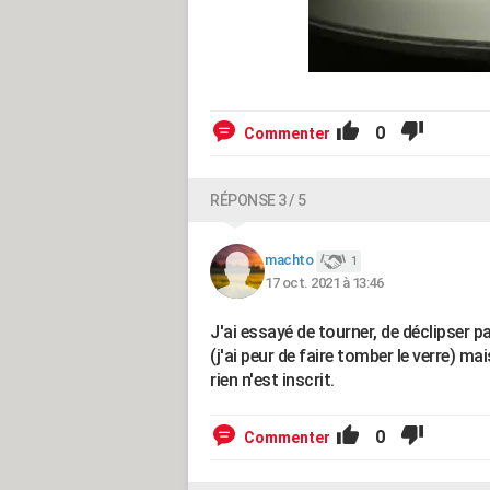
0
Commenter
RÉPONSE 3 / 5
machto
1
17 oct. 2021 à 13:46
J'ai essayé de tourner, de déclipser p
(j'ai peur de faire tomber le verre) ma
rien n'est inscrit.
0
Commenter