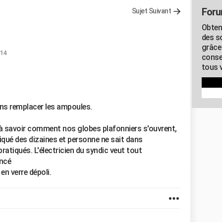
Foru
Sujet Suivant
Obten
des s
grâce
:14
conse
tous v
ons remplacer les ampoules.
 à savoir comment nos globes plafonniers s'ouvrent,
tiqué des dizaines et personne ne sait dans
pratiqués. L'électricien du syndic veut tout
ncé
 en verre dépoli.