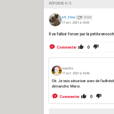
RÉPONSE 4 / 5
stf_frmu
12 510
17 oct. 2021 à 14:05
Il va falloir forcer par la petite encoch
0
Commenter
machto
17 oct. 2021 à 14:46
Ok. Je vais sécuriser avec de l'adhésif
dimanche. Merci.
0
Commenter