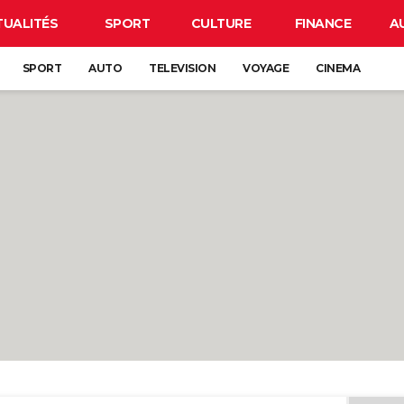
TUALITÉS
SPORT
CULTURE
FINANCE
A
SPORT
AUTO
TELEVISION
VOYAGE
CINEMA