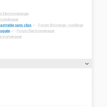
m Electroménager
troménager
strable sans clips
✓
-
Forum Bricolage / outillage
loquée
✓
-
Forum Electroménager
ectroménager