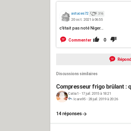
astuces72
316
20 oct. 2021 à 06:55
c'était pas noté Niger...
0
Commenter
Répond
Discussions similaires
Compresseur frigo brûlant : q
Catia1
-
17 juil. 2015 à 18:21
Icare95
-
28 juil. 2019 à 20:26
14 réponses