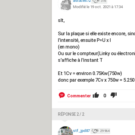
astuces72
316
Modifié le 19 oct. 2021 à 17:34
slt,
Sur la plaque si elle existe encore, 
l'intensité, ensuite P=U x I
(en mono)
Ou sur le compteur(Linky ou électroni
s'affiche à l'instant T
Et 1Cv = environ 0.75Kw(750w)
donc par exemple 7Cv x 750w = 5.25
0
Commenter
RÉPONSE 2 / 2
stf_jpd87
29 964