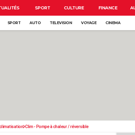
TUALITÉS
SPORT
CULTURE
FINANCE
A
SPORT
AUTO
TELEVISION
VOYAGE
CINEMA
climatisation
Clim - Pompe à chaleur / réversible