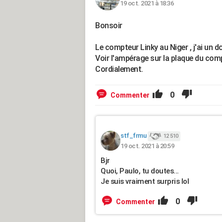
19 oct. 2021 à 18:36
Bonsoir
Le compteur Linky au Niger , j'ai un do
Voir l'ampérage sur la plaque du com
Cordialement.
0
Commenter
stf_frmu
12 510
19 oct. 2021 à 20:59
Bjr
Quoi, Paulo, tu doutes...
Je suis vraiment surpris lol
0
Commenter