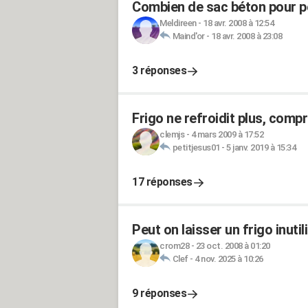
Combien de sac béton pour p
Meldireen
-
18 avr. 2008 à 12:54
Maind'or
-
18 avr. 2008 à 23:08
3 réponses
Frigo ne refroidit plus, comp
clemjs
-
4 mars 2009 à 17:52
petitjesus01
-
5 janv. 2019 à 15:34
17 réponses
Peut on laisser un frigo inuti
crom28
-
23 oct. 2008 à 01:20
Clef
-
4 nov. 2025 à 10:26
9 réponses