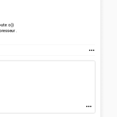
ute :o))
presseur .