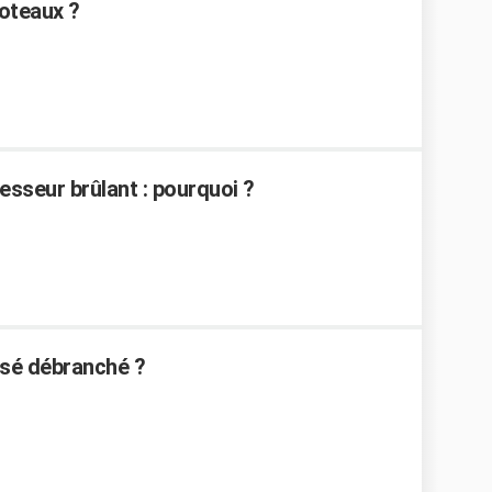
oteaux ?
resseur brûlant : pourquoi ?
lisé débranché ?