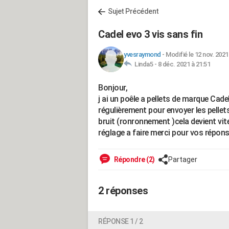
Sujet Précédent
Cadel evo 3 vis sans fin
yvesraymond
-
Modifié le 12 nov. 2021
Linda5 -
8 déc. 2021 à 21:51
Bonjour,
j ai un poêle a pellets de marque Cadel
régulièrement pour envoyer les pellets
bruit (ronronnement )cela devient vite 
réglage a faire merci pour vos répon
Répondre (2)
Partager
2 réponses
RÉPONSE 1 / 2