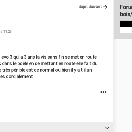
Foru
Sujet Suivant
bois
 à 11:23
 evo 3 qui a 3 ans la vis sans fin se met en route
 dans le poêle en ce mettant en route elle fait du
très pénible est ce normal ou bien il y a t il un
ses cordialement