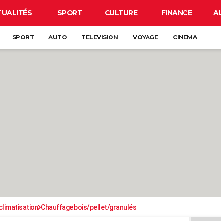
TUALITÉS
SPORT
CULTURE
FINANCE
A
SPORT
AUTO
TELEVISION
VOYAGE
CINEMA
climatisation
Chauffage bois/pellet/granulés