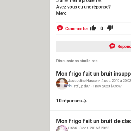
J'ai le même problème.
Avez vous eu une réponse?
Merci
0
Commenter
Répond
Discussions similaires
Mon frigo fait un bruit insupp
Jacqueline Hassen
-
4 oct. 2010 à 20:02
stf_jpd87
-
1 nov. 2023 à 09:47
10 réponses
Mon frigo fait un bruit de cl
H6b6
-
3 oct. 2016 à 20:53