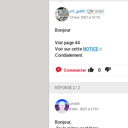
stf_jpd87
29 967
12 nov. 2021 à 13:10
Bonjour
Voir page 44
Voir sur cette
NOTICE
Coridialement
0
Commenter
RÉPONSE 2 / 2
Linda5
8 déc. 2021 à 21:51
Bonjour,