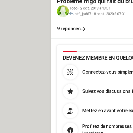
Problème frigo qui fait du brui
Toto
-
2 oct. 2013 à 13:01
stf_jpd87
-
8 sept. 2020 à 07:31
9 réponses
DEVENEZ MEMBRE EN QUELQ
Connectez-vous simpleme
Suivez vos discussions 
Mettez en avant votre ex
Profitez de nombreuses 