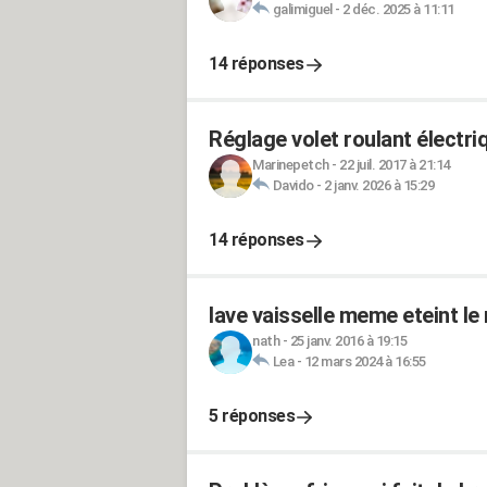
galimiguel
-
2 déc. 2025 à 11:11
14 réponses
Réglage volet roulant électri
Marinepetch
-
22 juil. 2017 à 21:14
Davido
-
2 janv. 2026 à 15:29
14 réponses
lave vaisselle meme eteint le
nath
-
25 janv. 2016 à 19:15
Lea
-
12 mars 2024 à 16:55
5 réponses