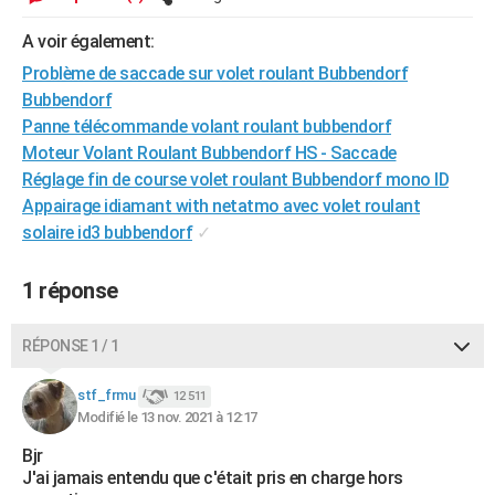
City break
Voyage de noces
Climat
Destinations
Voyage nature
Forum
+
PHOTO
A voir également:
GUIDES D'ACHAT
Problème de saccade sur volet roulant Bubbendorf
Bubbendorf
BONS PLANS
Panne télécommande volant roulant bubbendorf
Moteur Volant Roulant Bubbendorf HS - Saccade
CARTE DE VOEUX
Réglage fin de course volet roulant Bubbendorf mono ID
Carte Bonne année
Carte Pâques
Carte de Noël
Carte Saint-Valentin
Carte d'anniversaire
Appairage idiamant with netatmo avec volet roulant
DICTIONNAIRE
solaire id3 bubbendorf
✓
Biographies
Expressions
Dictionnaire
Citations
Proverbes
PROGRAMME TV
1 réponse
COPAINS D'AVANT
Se connecter
Collèges
Universités
Service militaire
S'inscrire
Lycées
Primaires
Entreprises
Avis de recherche
AVIS DE DÉCÈS
RÉPONSE 1 / 1
FORUM
stf_frmu
12 511
Modifié le 13 nov. 2021 à 12:17
Lifestyle
Sport
Television
Cinema
Bricolage
Culture
Auto
Voyage
Bjr
J'ai jamais entendu que c'était pris en charge hors