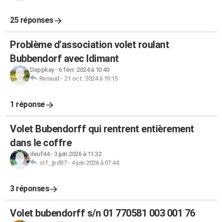
25 réponses
Problème d'association volet roulant
Bubbendorf avec Idimant
Deppkay
-
6 févr. 2024 à 10:40
Renaud
-
21 oct. 2024 à 19:15
1 réponse
Volet Bubendorff qui rentrent entièrement
dans le coffre
deuf44
-
3 juin 2026 à 11:32
stf_jpd87
-
4 juin 2026 à 07:44
3 réponses
Volet bubendorff s/n 01 770581 003 001 76