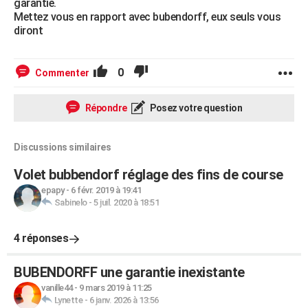
garantie.
Mettez vous en rapport avec bubendorff, eux seuls vous
diront
0
Commenter
Répondre
Posez votre question
Discussions similaires
Volet bubbendorf réglage des fins de course
epapy
-
6 févr. 2019 à 19:41
Sabinelo
-
5 juil. 2020 à 18:51
4 réponses
BUBENDORFF une garantie inexistante
vanille44
-
9 mars 2019 à 11:25
Lynette
-
6 janv. 2026 à 13:56