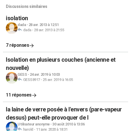
Discussions similaires
isolation
dada
-
28 avr. 2013 à 12:51
dada
-
28 avr. 2013 à 21:55
7 réponses
Isolation en plusieurs couches (ancienne et
nouvelle)
GESS
-
24 avr. 2019 à 10:03
GESS8917
-
25 avr. 2019 à 16:05
11 réponses
la laine de verre posée à l'envers (pare-vapeur
dessus) peut-elle provoquer de l
Utilisateur anonyme
-
30 août 2010 à 13:06
harold
-
11 janv. 2020 à 18:31