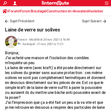
ACTUALITÉS
Forum
Forum Bricolage
Connexion
Construction et rénovation
S'inscrire
Isolation
Rechercher
Société
Education
Villes
Politique
Faits Divers
Monde
+
SPORT
Sujet Précédent
Sujet Suivant
Football
Cyclisme
Forum
Coupe du monde 2026
Tennis
Rugby
CULTURE
Laine de verre sur solives
TNT
Cinéma
Musique
Programme TV
Streaming
Sorties cinéma
+
FINANCE
France
-
Modifié le 20 nov. 2021 à 16:49
lucienpel -
21 nov. 2021 à 11:21
Impôts
Immobilier
Banque
Crédit
Retraite
Epargne
Risques naturels par ville
Assurance
AUTO
Bonjour,
Réserver un essai
Berlines
Forum auto
Essais
Citadines
SUV
+
HIGH-TECH
J'ai acheté une maison et l'isolation des combles
m'inquiète un peu.
Meilleur smartphone
Ordinateurs
Guide high-tech
Mobiles
Internet
Jeux vidéo
+
BRICOLAGE
La laine de verre (avec kraft) a été posée directement sur
les solives du grenier sans aucune protection : ces même
Aménagement intérieur
Cuisine
Jardinage
+
Forum
Extérieur
Salle de bains
Rangement
WEEK-END
solives ne sont pas complétement hermétiques et donnent
en dessous directement sur les pièces de vie. Est ce que le
Escapades
Expositions
Week-end nature
Guides de France
Patrimoine
Musées
+
LIFESTYLE
simple kraft de la laine de verre suffit à parer la poussière
ou auraient ils du mettre une bâche anti poussière avant de
Bien-être
Mode
+
Art de vivre
Loisirs
Modes de vie
SANTE
la poser?
J'ai l'impression que ça a été fait un peu a la va vite et que
Guide de la santé
Médicaments
+
Alimentation
Maladies
Sommeil
VOYAGE
je me retrouve en dessous a respirer des particules de laine