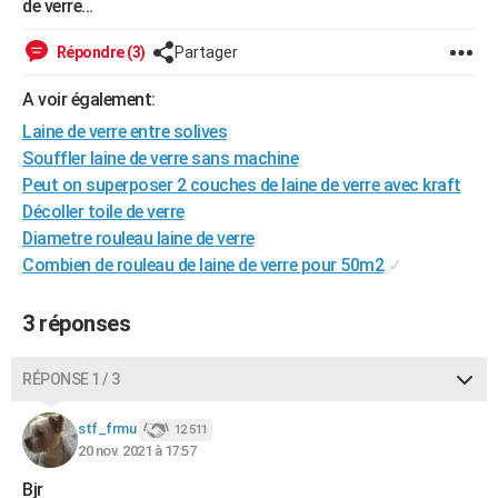
de verre...
City break
Voyage de noces
Climat
Destinations
Voyage nature
Forum
+
PHOTO
Répondre (3)
Partager
GUIDES D'ACHAT
A voir également:
BONS PLANS
Laine de verre entre solives
Souffler laine de verre sans machine
CARTE DE VOEUX
Peut on superposer 2 couches de laine de verre avec kraft
Carte Bonne année
Carte Pâques
Carte de Noël
Carte Saint-Valentin
Carte d'anniversaire
DICTIONNAIRE
Décoller toile de verre
Diametre rouleau laine de verre
Biographies
Expressions
Dictionnaire
Citations
Proverbes
PROGRAMME TV
Combien de rouleau de laine de verre pour 50m2
✓
COPAINS D'AVANT
3 réponses
Se connecter
Collèges
Universités
Service militaire
S'inscrire
Lycées
Primaires
Entreprises
Avis de recherche
AVIS DE DÉCÈS
RÉPONSE 1 / 3
FORUM
Lifestyle
Sport
Television
Cinema
Bricolage
Culture
Auto
Voyage
stf_frmu
12 511
20 nov. 2021 à 17:57
Bjr