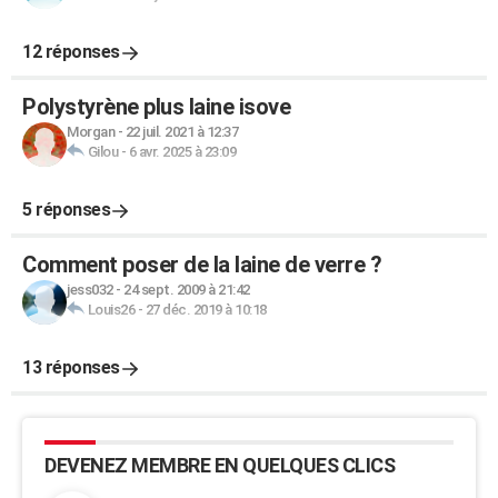
12 réponses
Polystyrène plus laine isove
Morgan
-
22 juil. 2021 à 12:37
Gilou
-
6 avr. 2025 à 23:09
5 réponses
Comment poser de la laine de verre ?
jess032
-
24 sept. 2009 à 21:42
Louis26
-
27 déc. 2019 à 10:18
13 réponses
DEVENEZ MEMBRE EN QUELQUES CLICS