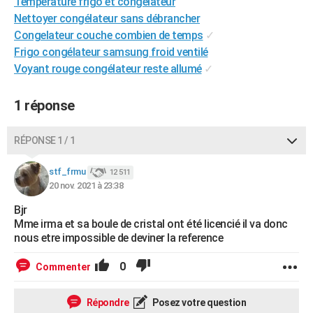
Température frigo et congélateur
City break
Voyage de noces
Climat
Destinations
Voyage nature
Forum
+
PHOTO
Nettoyer congélateur sans débrancher
Congelateur couche combien de temps
✓
GUIDES D'ACHAT
Frigo congélateur samsung froid ventilé
Voyant rouge congélateur reste allumé
✓
BONS PLANS
CARTE DE VOEUX
1 réponse
Carte Bonne année
Carte Pâques
Carte de Noël
Carte Saint-Valentin
Carte d'anniversaire
DICTIONNAIRE
RÉPONSE 1 / 1
Biographies
Expressions
Dictionnaire
Citations
Proverbes
PROGRAMME TV
stf_frmu
12 511
20 nov. 2021 à 23:38
COPAINS D'AVANT
Bjr
Se connecter
Collèges
Universités
Service militaire
S'inscrire
Lycées
Primaires
Entreprises
Avis de recherche
AVIS DE DÉCÈS
Mme irma et sa boule de cristal ont été licencié il va donc
nous etre impossible de deviner la reference
FORUM
0
Commenter
Lifestyle
Sport
Television
Cinema
Bricolage
Culture
Auto
Voyage
Répondre
Posez votre question