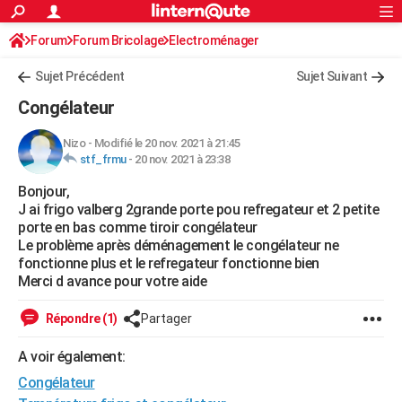
ACTUALITÉS
Forum
Forum Bricolage
Connexion
Electroménager
S'inscrire
Rechercher
Société
Education
Villes
Politique
Faits Divers
Monde
+
SPORT
Sujet Précédent
Sujet Suivant
Football
Cyclisme
Forum
Coupe du monde 2026
Tennis
Rugby
CULTURE
Congélateur
TNT
Cinéma
Musique
Programme TV
Streaming
Sorties cinéma
+
FINANCE
Nizo
-
Modifié le 20 nov. 2021 à 21:45
stf_frmu
-
20 nov. 2021 à 23:38
Impôts
Immobilier
Banque
Crédit
Retraite
Epargne
Risques naturels par ville
Assurance
AUTO
Bonjour,
Réserver un essai
Berlines
Forum auto
Essais
Citadines
SUV
+
HIGH-TECH
J ai frigo valberg 2grande porte pou refregateur et 2 petite
porte en bas comme tiroir congélateur
Meilleur smartphone
Ordinateurs
Guide high-tech
Mobiles
Internet
Jeux vidéo
+
BRICOLAGE
Le problème après déménagement le congélateur ne
fonctionne plus et le refregateur fonctionne bien
Aménagement intérieur
Cuisine
Jardinage
+
Forum
Extérieur
Salle de bains
Rangement
WEEK-END
Merci d avance pour votre aide
Escapades
Expositions
Week-end nature
Guides de France
Patrimoine
Musées
+
LIFESTYLE
Répondre (1)
Partager
Bien-être
Mode
+
Art de vivre
Loisirs
Modes de vie
SANTE
A voir également:
Congélateur
Guide de la santé
Médicaments
+
Alimentation
Maladies
Sommeil
VOYAGE