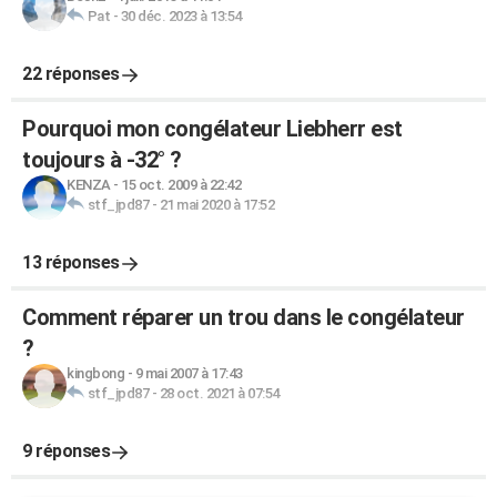
Pat
-
30 déc. 2023 à 13:54
22 réponses
Pourquoi mon congélateur Liebherr est
toujours à -32° ?
KENZA
-
15 oct. 2009 à 22:42
stf_jpd87
-
21 mai 2020 à 17:52
13 réponses
Comment réparer un trou dans le congélateur
?
kingbong
-
9 mai 2007 à 17:43
stf_jpd87
-
28 oct. 2021 à 07:54
9 réponses