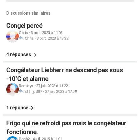
Discussions similaires
Congel percé
Chris
-
3 oct. 2023 à 11:05
Chris
-
3 oct. 2023 à 18:32
4 réponses
Congélateur Liebherr ne descend pas sous
-10°C et alarme
Remieys
-
27 juil. 2023 à 11:22
stf_jpd87
-
27 juil. 2023 à 17:59
1 réponse
Frigo qui ne refroidi pas mais le congélateur
fonctionne.
Bosh2
-
4 juil. 2015 à 11:01