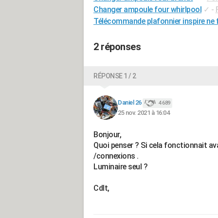
Changer ampoule four whirlpool
✓
-
Télécommande plafonnier inspire ne 
2 réponses
RÉPONSE 1 / 2
Daniel 26
4 689
25 nov. 2021 à 16:04
Bonjour,
Quoi penser ? Si cela fonctionnait av
/connexions .
Luminaire seul ?
Cdlt,