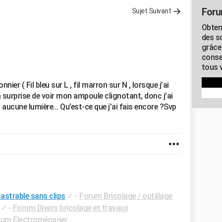
Foru
Sujet Suivant
Obten
des s
grâce
conse
tous v
ier ( Fil bleu sur L , fil marron sur N , lorsque j’ai
ma surprise de voir mon ampoule clignotant, donc j’ai
aucune lumière... Qu’est-ce que j’ai fais encore ?Svp
strable sans clips
✓
-
Forum Bricolage / outillage
✓
-
Forum Divers bricolage et travaux
rum Electroménager