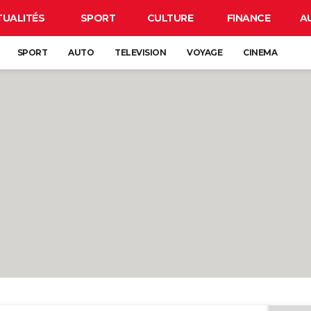
TUALITÉS
SPORT
CULTURE
FINANCE
A
SPORT
AUTO
TELEVISION
VOYAGE
CINEMA