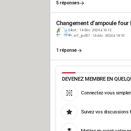
5 réponses
Changement d’ampoule fou
Siket
-
14 déc. 2024 à 16:12
stf_jpd87
-
14 déc. 2024 à 18:10
1 réponse
DEVENEZ MEMBRE EN QUELQ
Connectez-vous simpleme
Suivez vos discussions 
Mettez en avant votre ex