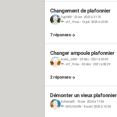
Changement de plafonnier
Syph88
-
23 avr. 2022 à 21:15
stf_frmu
-
16 juil. 2025 à 20:55
7 réponses
Changer ampoule plafonnier
Aude_2463
-
29 déc. 2021 à 23:09
stf_frmu
-
30 déc. 2021 à 08:29
2 réponses
Démonter un vieux plafonnier
Athena05
-
10 avr. 2024 à 17:56
KIDUGUEN
-
8 août 2025 à 15:04