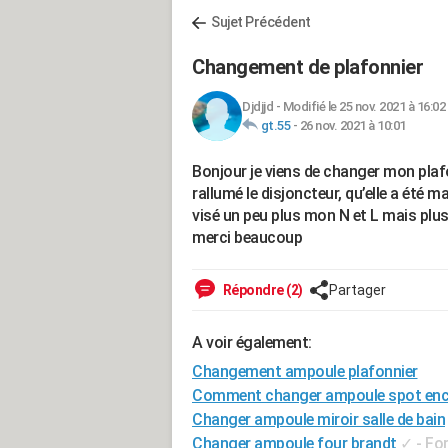
Sujet Précédent
Changement de plafonnier
Djdjjd
-
Modifié le 25 nov. 2021 à 16:02
gt.55
-
26 nov. 2021 à 10:01
Bonjour je viens de changer mon plafonn
rallumé le disjoncteur, qu’elle a été 
visé un peu plus mon N et L mais plus 
merci beaucoup
Répondre (2)
Partager
A voir également:
Changement ampoule plafonnier
Comment changer ampoule spot enca
Changer ampoule miroir salle de bain
Changer ampoule four brandt
✓
-
Fo