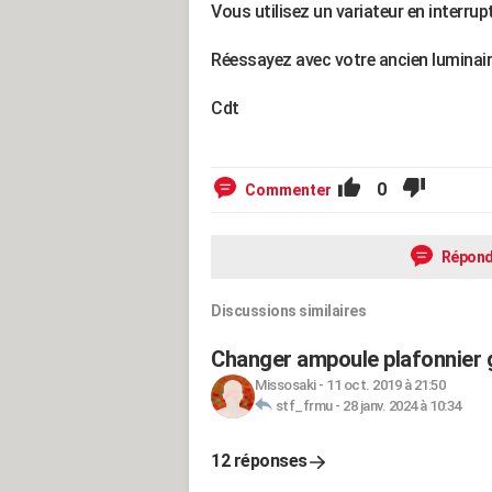
Vous utilisez un variateur en interrup
Réessayez avec votre ancien luminaire 
Cdt
0
Commenter
Répond
Discussions similaires
Changer ampoule plafonnier 
Missosaki
-
11 oct. 2019 à 21:50
stf_frmu
-
28 janv. 2024 à 10:34
12 réponses