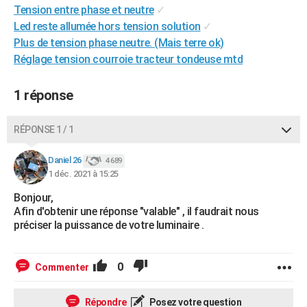
Tension entre phase et neutre
✓
City break
Voyage de noces
Climat
Destinations
Voyage nature
Forum
+
PHOTO
Led reste allumée hors tension solution
✓
Plus de tension phase neutre. (Mais terre ok)
GUIDES D'ACHAT
Réglage tension courroie tracteur tondeuse mtd
BONS PLANS
1 réponse
CARTE DE VOEUX
Carte Bonne année
Carte Pâques
Carte de Noël
Carte Saint-Valentin
Carte d'anniversaire
DICTIONNAIRE
RÉPONSE 1 / 1
Biographies
Expressions
Dictionnaire
Citations
Proverbes
PROGRAMME TV
Daniel 26
4 689
1 déc. 2021 à 15:25
COPAINS D'AVANT
Bonjour,
Se connecter
Collèges
Universités
Service militaire
S'inscrire
Lycées
Primaires
Entreprises
Avis de recherche
Afin d'obtenir une réponse "valable" , il faudrait nous
AVIS DE DÉCÈS
préciser la puissance de votre luminaire .
FORUM
Lifestyle
Sport
Television
Cinema
Bricolage
Culture
Auto
Voyage
0
Commenter
Répondre
Posez votre question