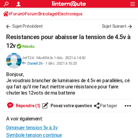
ACTUALITÉS
Forum
Forum Bricolage
Connexion
Electronique
S'inscrire
Rechercher
Société
Education
Villes
Politique
Faits Divers
Monde
+
SPORT
Sujet Précédent
Sujet Suivant
Football
Cyclisme
Forum
Coupe du monde 2026
Tennis
Rugby
CULTURE
Resistances pour abaisser la tension de 4.5v à
TNT
Cinéma
Musique
Programme TV
Streaming
Sorties cinéma
+
12v
FINANCE
Résolu
Impôts
Immobilier
Banque
Crédit
Retraite
Epargne
Risques naturels par ville
Assurance
AUTO
Jeff24
-
Modifié le 1 déc. 2021 à 14:30
Daniel 26
-
1 déc. 2021 à 15:25
Réserver un essai
Berlines
Forum auto
Essais
Citadines
SUV
+
HIGH-TECH
Bonjour,
Je voudrais brancher de luminaires de 4.5v en parallèles, cé
Meilleur smartphone
Ordinateurs
Guide high-tech
Mobiles
Internet
Jeux vidéo
+
BRICOLAGE
qui fait qu'il me faut mettre une résistance pour faire
chuter les 12vots de ma batterie
Aménagement intérieur
Cuisine
Jardinage
+
Forum
Extérieur
Salle de bains
Rangement
WEEK-END
Répondre (1)
Posez votre question
Partager
Escapades
Expositions
Week-end nature
Guides de France
Patrimoine
Musées
+
LIFESTYLE
A voir également:
Bien-être
Mode
+
Art de vivre
Loisirs
Modes de vie
SANTE
Diminuer tension 5v à 3v
Guide de la santé
Médicaments
+
Alimentation
Maladies
Sommeil
VOYAGE
Symbole tension continue