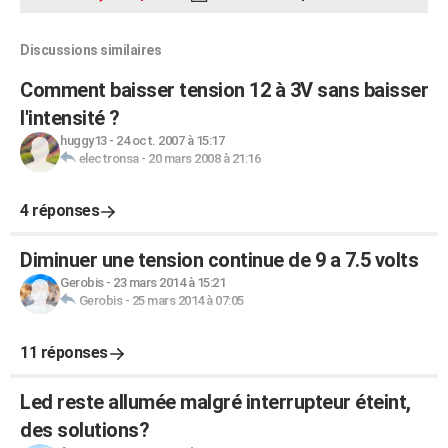
Discussions similaires
Comment baisser tension 12 à 3V sans baisser
l'intensité ?
huggy13
-
24 oct. 2007 à 15:17
electronsa
-
20 mars 2008 à 21:16
4 réponses
Diminuer une tension continue de 9 a 7.5 volts
Gerobis
-
23 mars 2014 à 15:21
Gerobis
-
25 mars 2014 à 07:05
11 réponses
Led reste allumée malgré interrupteur éteint,
des solutions?