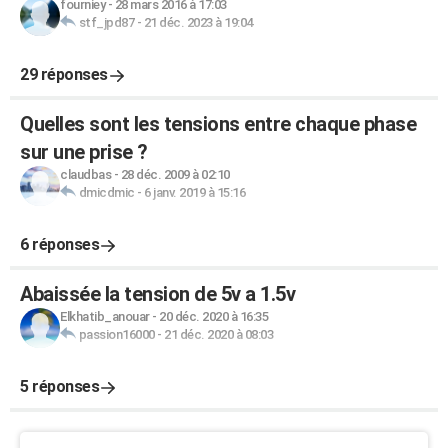
fourniey
-
28 mars 2016 à 17:03
stf_jpd87
-
21 déc. 2023 à 19:04
29 réponses
Quelles sont les tensions entre chaque phase
sur une prise ?
claudbas
-
28 déc. 2009 à 02:10
dmicdmic
-
6 janv. 2019 à 15:16
6 réponses
Abaissée la tension de 5v a 1.5v
Elkhatib_anouar
-
20 déc. 2020 à 16:35
passion16000
-
21 déc. 2020 à 08:03
5 réponses