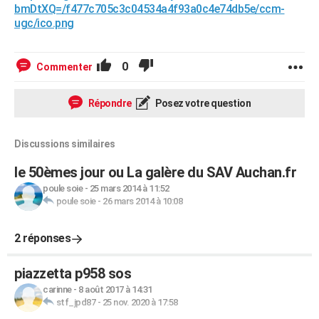
bmDtXQ=/f477c705c3c04534a4f93a0c4e74db5e/ccm-
ugc/ico.png
0
Commenter
Répondre
Posez votre question
Discussions similaires
le 50èmes jour ou La galère du SAV Auchan.fr
poule soie
-
25 mars 2014 à 11:52
poule soie
-
26 mars 2014 à 10:08
2 réponses
piazzetta p958 sos
carinne
-
8 août 2017 à 14:31
stf_jpd87
-
25 nov. 2020 à 17:58