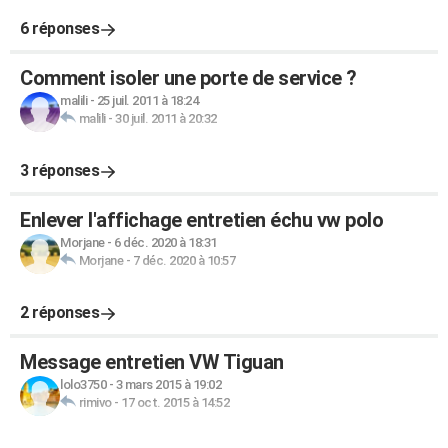
6 réponses
Comment isoler une porte de service ?
malili
-
25 juil. 2011 à 18:24
malili
-
30 juil. 2011 à 20:32
3 réponses
Enlever l'affichage entretien échu vw polo
Morjane
-
6 déc. 2020 à 18:31
Morjane
-
7 déc. 2020 à 10:57
2 réponses
Message entretien VW Tiguan
lolo3750
-
3 mars 2015 à 19:02
rimivo
-
17 oct. 2015 à 14:52