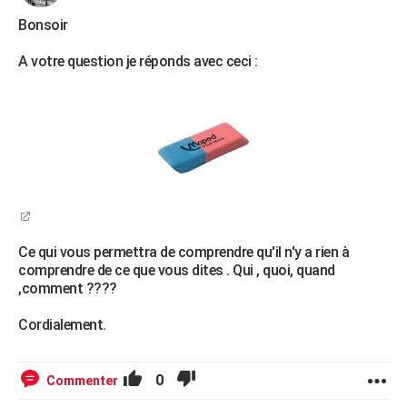
City break
Voyage de noces
Climat
Destinations
Voyage nature
Forum
+
PHOTO
Bonsoir
GUIDES D'ACHAT
A votre question je réponds avec ceci :
BONS PLANS
CARTE DE VOEUX
Carte Bonne année
Carte Pâques
Carte de Noël
Carte Saint-Valentin
Carte d'anniversaire
DICTIONNAIRE
Biographies
Expressions
Dictionnaire
Citations
Proverbes
PROGRAMME TV
COPAINS D'AVANT
Ce qui vous permettra de comprendre qu'il n'y a rien à
comprendre de ce que vous dites . Qui , quoi, quand
Se connecter
Collèges
Universités
Service militaire
S'inscrire
Lycées
Primaires
Entreprises
Avis de recherche
AVIS DE DÉCÈS
,comment ????
FORUM
Cordialement.
Lifestyle
Sport
Television
Cinema
Bricolage
Culture
Auto
Voyage
0
Commenter