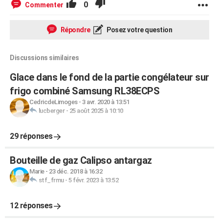
0
Commenter
Répondre
Posez votre question
Discussions similaires
Glace dans le fond de la partie congélateur sur
frigo combiné Samsung RL38ECPS
CedricdeLimoges
-
3 avr. 2020 à 13:51
lucberger
-
25 août 2025 à 10:10
29 réponses
Bouteille de gaz Calipso antargaz
Marie
-
23 déc. 2018 à 16:32
stf_frmu
-
5 févr. 2023 à 13:52
12 réponses