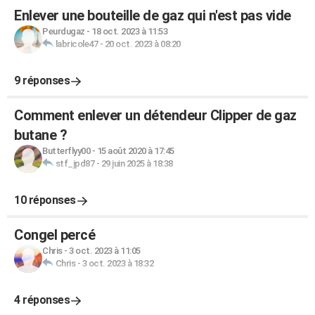
Enlever une bouteille de gaz qui n'est pas vide
Peurdugaz
-
18 oct. 2023 à 11:53
labricole47
-
20 oct. 2023 à 08:20
9 réponses
Comment enlever un détendeur Clipper de gaz
butane ?
Butterflyy00
-
15 août 2020 à 17:45
stf_jpd87
-
29 juin 2025 à 18:38
10 réponses
Congel percé
Chris
-
3 oct. 2023 à 11:05
Chris
-
3 oct. 2023 à 18:32
4 réponses