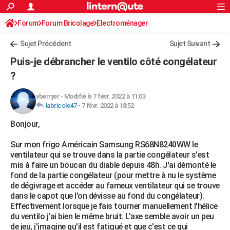
ACTUALITÉS
Forum
Forum Bricolage
Connexion
Electroménager
S'inscrire
Rechercher
Société
Education
Villes
Politique
Faits Divers
Monde
+
SPORT
Sujet Précédent
Sujet Suivant
Football
Cyclisme
Forum
Coupe du monde 2026
Tennis
Rugby
CULTURE
Puis-je débrancher le ventilo côté congélateur
TNT
Cinéma
Musique
Programme TV
Streaming
Sorties cinéma
+
?
FINANCE
Impôts
Immobilier
Banque
Crédit
Retraite
Epargne
Risques naturels par ville
Assurance
AUTO
vberryer
-
Modifié le 7 févr. 2022 à 11:03
labricole47
-
7 févr. 2022 à 18:52
Réserver un essai
Berlines
Forum auto
Essais
Citadines
SUV
+
HIGH-TECH
Bonjour,
Meilleur smartphone
Ordinateurs
Guide high-tech
Mobiles
Internet
Jeux vidéo
+
BRICOLAGE
Sur mon frigo Américain Samsung RS68N8240WW le
ventilateur qui se trouve dans la partie congélateur s'est
Aménagement intérieur
Cuisine
Jardinage
+
Forum
Extérieur
Salle de bains
Rangement
WEEK-END
mis à faire un boucan du diable depuis 48h. J'ai démonté le
fond de la partie congélateur (pour mettre à nu le système
Escapades
Expositions
Week-end nature
Guides de France
Patrimoine
Musées
+
LIFESTYLE
de dégivrage et accéder au fameux ventilateur qui se trouve
dans le capot que l'on dévisse au fond du congélateur).
Bien-être
Mode
+
Art de vivre
Loisirs
Modes de vie
SANTE
Effectivement lorsque je fais tourner manuellement l'hélice
du ventilo j'ai bien le même bruit. L'axe semble avoir un peu
Guide de la santé
Médicaments
+
Alimentation
Maladies
Sommeil
VOYAGE
de jeu, j'imagine qu'il est fatigué et que c'est ce qui