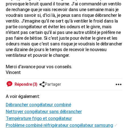
provoque le bruit quand il tourne. J'ai commandé un ventilo
City break
Voyage de noces
Climat
Destinations
Voyage nature
Forum
+
PHOTO
de rechange que je vais recevoir dans une semaine mais je
voudrais savoir si, d'ici là, je peux sans risque débrancher le
GUIDES D'ACHAT
ventilo. J'imagine qu'il ne sert qu'à ventiler le froid dans la
partie congélateur et éviter les odeurs et le givre, mais
BONS PLANS
n'étant pas certain qu'il ai pas une autre utilité je préfère ne
pas faire de bêtise. Si c'est juste pour éviter le givre et les
CARTE DE VOEUX
odeurs mais que c'est sans risque je voudrais le débrancher
une dizaine de jours le temps de recevoir le nouveau
Carte Bonne année
Carte Pâques
Carte de Noël
Carte Saint-Valentin
Carte d'anniversaire
DICTIONNAIRE
ventilateur et pouvoir le changer.
Biographies
Expressions
Dictionnaire
Citations
Proverbes
PROGRAMME TV
Merci d'avance pour vos conseils.
Vincent
COPAINS D'AVANT
Répondre (3)
Partager
Se connecter
Collèges
Universités
Service militaire
S'inscrire
Lycées
Primaires
Entreprises
Avis de recherche
AVIS DE DÉCÈS
A voir également:
FORUM
Débrancher congélateur combiné
Lifestyle
Sport
Television
Cinema
Bricolage
Culture
Auto
Voyage
Nettoyer congélateur sans débrancher
Température frigo et congélateur
Problème combiné réfrigérateur congélateur samsung
✓