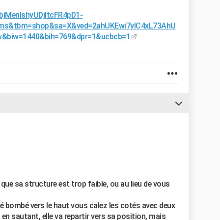
jMenlshyUDjItcFR4pD1-
nms&tbm=shop&sa=X&ved=2ahUKEwi7yIC4xL73AhU
biw=1440&bih=769&dpr=1&ucbcb=1
t que sa structure est trop faible, ou au lieu de vous
té bombé vers le haut vous calez les cotés avec deux
 sautant, elle va repartir vers sa position, mais