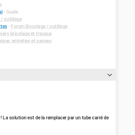
s
al
- Guide
/ outillage
ttes
-
Forum Bricolage / outillage
vers bricolage et travaux
que, entretien et pannes
 La solution est de la remplacer par un tube carré de