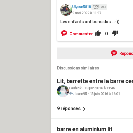
Ulysse5818
234
2 mai 2022 à 11:27
Les enfants ont bons dos...:-))
0
Commenter
Répond
Discussions similaires
Lit, barrette entre la barre c
Lauhick
-
13 juin 2016 à 11:46
Icare95
-
13 juin 2016 à 16:01
9 réponses
barre en aluminium lit