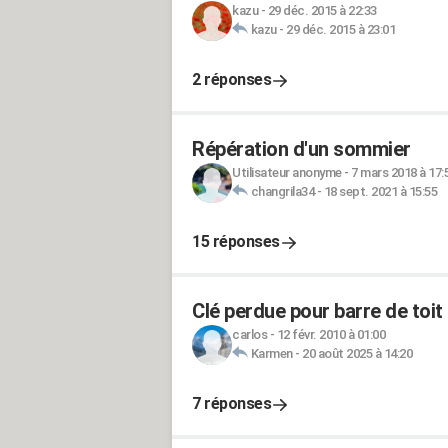
kazu
-
29 déc. 2015 à 22:33
kazu
-
29 déc. 2015 à 23:01
2 réponses
Répération d'un sommier
Utilisateur anonyme
-
7 mars 2018 à 17:
changrila34
-
18 sept. 2021 à 15:55
15 réponses
Clé perdue pour barre de toit 
carlos
-
12 févr. 2010 à 01:00
Karmen
-
20 août 2025 à 14:20
7 réponses