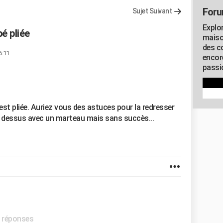
Foru
Sujet Suivant
Explo
é pliée
maiso
des co
6:11
encor
passio
est pliée. Auriez vous des astuces pour la redresser
pe dessus avec un marteau mais sans succès...
s réponses