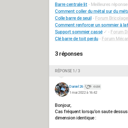
Barre centrale lit
- Meilleures réponse
Comment coller du métal sur du mét
Colle barre de seuil
-
Forum Bricolage 
Comment renforcer un sommier à la
Support sommier cassé
✓
-
Forum Di
Clé barre de toit perdu
-
Forum Mécani
3 réponses
RÉPONSE 1 / 3
Daniel 26
4 684
1 mai 2022 à 16:42
Bonjour,
Cas fréquent lorsqu’on saute dessus !
dimension identique :