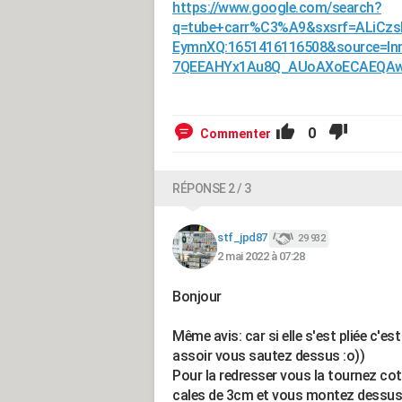
https://www.google.com/search?
q=tube+carr%C3%A9&sxsrf=ALiCzsb
EymnXQ:1651416116508&source=l
7QEEAHYx1Au8Q_AUoAXoECAEQAw&
0
Commenter
RÉPONSE 2 / 3
stf_jpd87
29 932
2 mai 2022 à 07:28
Bonjour
Même avis: car si elle s'est pliée c'es
assoir vous sautez dessus :o))
Pour la redresser vous la tournez co
cales de 3cm et vous montez dessus en