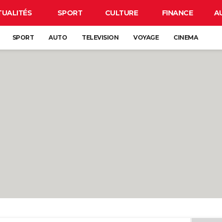
TUALITÉS
SPORT
CULTURE
FINANCE
A
SPORT
AUTO
TELEVISION
VOYAGE
CINEMA