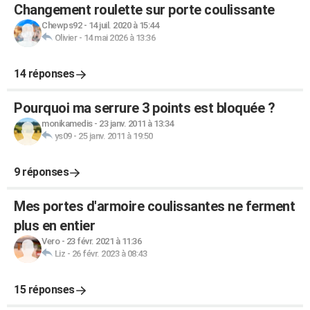
Changement roulette sur porte coulissante
Chewps92
-
14 juil. 2020 à 15:44
Olivier
-
14 mai 2026 à 13:36
14 réponses
Pourquoi ma serrure 3 points est bloquée ?
monikamedis
-
23 janv. 2011 à 13:34
ys09
-
25 janv. 2011 à 19:50
9 réponses
Mes portes d'armoire coulissantes ne ferment
plus en entier
Vero
-
23 févr. 2021 à 11:36
Liz
-
26 févr. 2023 à 08:43
15 réponses