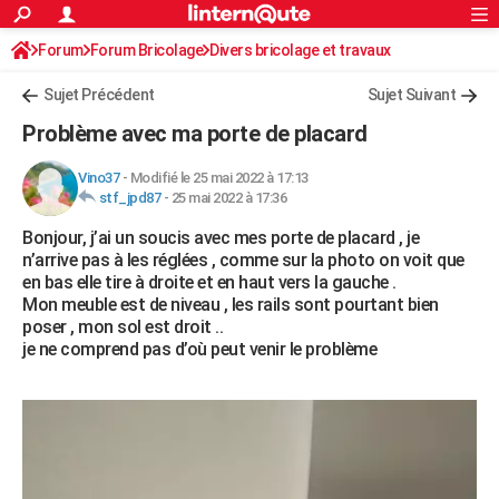
ACTUALITÉS
Forum
Forum Bricolage
Connexion
Divers bricolage et travaux
S'inscrire
Rechercher
Société
Education
Villes
Politique
Faits Divers
Monde
+
SPORT
Sujet Précédent
Sujet Suivant
Football
Cyclisme
Forum
Coupe du monde 2026
Tennis
Rugby
CULTURE
Problème avec ma porte de placard
TNT
Cinéma
Musique
Programme TV
Streaming
Sorties cinéma
+
FINANCE
Vino37
-
Modifié le 25 mai 2022 à 17:13
stf_jpd87
-
25 mai 2022 à 17:36
Impôts
Immobilier
Banque
Crédit
Retraite
Epargne
Risques naturels par ville
Assurance
AUTO
Bonjour, j’ai un soucis avec mes porte de placard , je
Réserver un essai
Berlines
Forum auto
Essais
Citadines
SUV
+
HIGH-TECH
n’arrive pas à les réglées , comme sur la photo on voit que
en bas elle tire à droite et en haut vers la gauche .
Meilleur smartphone
Ordinateurs
Guide high-tech
Mobiles
Internet
Jeux vidéo
+
BRICOLAGE
Mon meuble est de niveau , les rails sont pourtant bien
poser , mon sol est droit ..
Aménagement intérieur
Cuisine
Jardinage
+
Forum
Extérieur
Salle de bains
Rangement
WEEK-END
je ne comprend pas d’où peut venir le problème
Escapades
Expositions
Week-end nature
Guides de France
Patrimoine
Musées
+
LIFESTYLE
Bien-être
Mode
+
Art de vivre
Loisirs
Modes de vie
SANTE
Guide de la santé
Médicaments
+
Alimentation
Maladies
Sommeil
VOYAGE