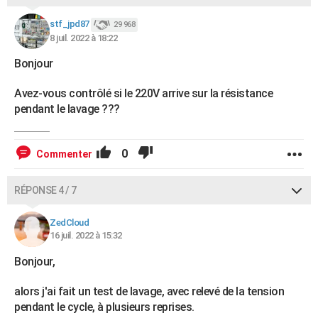
stf_jpd87
29 968
8 juil. 2022 à 18:22
Bonjour
Avez-vous contrôlé si le 220V arrive sur la résistance
pendant le lavage ???
0
Commenter
RÉPONSE 4 / 7
ZedCloud
16 juil. 2022 à 15:32
Bonjour,
alors j'ai fait un test de lavage, avec relevé de la tension
pendant le cycle, à plusieurs reprises.