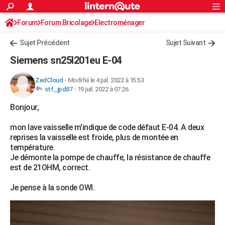
ACTUALITÉS
Forum
Forum Bricolage
Connexion
Electroménager
S'inscrire
Rechercher
Société
Education
Villes
Politique
Faits Divers
Monde
+
SPORT
Sujet Précédent
Sujet Suivant
Football
Cyclisme
Forum
Coupe du monde 2026
Tennis
Rugby
CULTURE
Siemens sn25l201eu E-04
TNT
Cinéma
Musique
Programme TV
Streaming
Sorties cinéma
+
FINANCE
ZedCloud
-
Modifié le 4 juil. 2022 à 15:53
stf_jpd87
-
19 juil. 2022 à 07:26
Impôts
Immobilier
Banque
Crédit
Retraite
Epargne
Risques naturels par ville
Assurance
AUTO
Bonjour,
Réserver un essai
Berlines
Forum auto
Essais
Citadines
SUV
+
HIGH-TECH
mon lave vaisselle m'indique de code défaut E-04. A deux
Meilleur smartphone
Ordinateurs
Guide high-tech
Mobiles
Internet
Jeux vidéo
+
BRICOLAGE
reprises la vaisselle est froide, plus de montée en
température.
Aménagement intérieur
Cuisine
Jardinage
+
Forum
Extérieur
Salle de bains
Rangement
WEEK-END
Je démonte la pompe de chauffe, la résistance de chauffe
est de 21OHM, correct.
Escapades
Expositions
Week-end nature
Guides de France
Patrimoine
Musées
+
LIFESTYLE
Je pense à la sonde OWI.
Bien-être
Mode
+
Art de vivre
Loisirs
Modes de vie
SANTE
Guide de la santé
Médicaments
+
Alimentation
Maladies
Sommeil
VOYAGE