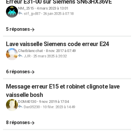
Erreur E31-00 sur Siemens SN63HX36VE
NM_2515
-
4 mars 2023 à 13:01
stf_jpd87
-
26 juin 2025 à 07:18
5 réponses
Lave vaisselle Siemens code erreur E24
Chatblancchat
-
8 nov. 2017 à 07:49
JJR
-
25 mars 2025 à 20:32
6 réponses
Message erreur E15 et robinet clignote lave
vaisselle bosh
DOM40130
-
9 nov. 2019 à 17:04
Dan35230
-
10 févr. 2023 à 14:49
8 réponses