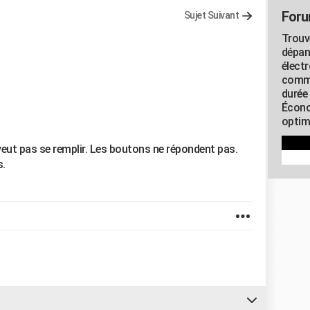
Foru
Sujet Suivant
Trouv
dépan
élect
commu
durée
Écono
optimi
 veut pas se remplir. Les boutons ne répondent pas.
s.