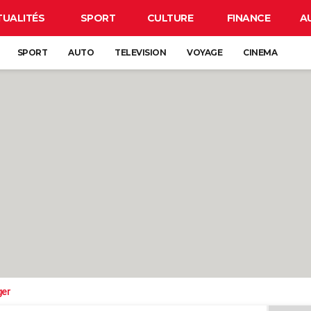
TUALITÉS
SPORT
CULTURE
FINANCE
A
SPORT
AUTO
TELEVISION
VOYAGE
CINEMA
ger