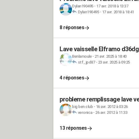
Dylan190495
-
17 avr. 2018 à 13:37
Dylan190495
-
17 avr. 2018 à 18:41
8 réponses
Lave vaisselle Elframo d36dg
Benlamoule
-
21 avr. 2025 à 18:40
stf_jpd87
-
23 avr. 2025 à 09:25
4 réponses
probleme remplissage lave v
big ben club
-
16 avr. 2012 à 03:26
veronica
-
26 avr. 2012 à 11:33
13 réponses