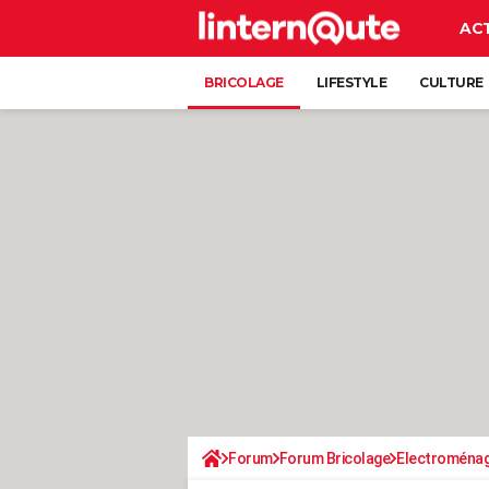
AC
BRICOLAGE
LIFESTYLE
CULTURE
Forum
Forum Bricolage
Electroména