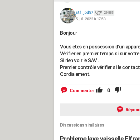
stf_jpd87
29 885
5 juil. 2022 à 17:53
Bonjour
Vous êtes en possession d'un apparei
Vérifier en premier temps si sur votre
Si rien voir le SAV .
Premier contrôle vérifier si le contac
Cordialement.
0
Commenter
Répond
Discussions similaires
Probleme lave vaisselle Elf