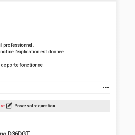
l professionnel .
 notice l'explication est donnée
t de porte fonctionne ;
re
Posez votre question
ramo D36DGT