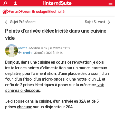
ACTUALITÉS
Forum
Forum Bricolage
Connexion
Electricité
S'inscrire
Rechercher
Société
Education
Villes
Politique
Faits Divers
Monde
+
SPORT
Sujet Précédent
Sujet Suivant
Football
Cyclisme
Forum
Coupe du monde 2026
Tennis
Rugby
CULTURE
Points d'arrivée d'électricité dans une cuisine
TNT
Cinéma
Musique
Programme TV
Streaming
Sorties cinéma
+
vide
FINANCE
Impôts
Immobilier
Banque
Crédit
Retraite
Epargne
Risques naturels par ville
Assurance
AUTO
shmft
-
Modifié le 17 juil. 2022 à 11:02
shmft
-
30 août 2022 à 19:14
Réserver un essai
Berlines
Forum auto
Essais
Citadines
SUV
+
HIGH-TECH
Bonjour, dans une cuisine en cours de rénovation je dois
Meilleur smartphone
Ordinateurs
Guide high-tech
Mobiles
Internet
Jeux vidéo
+
installer des points d'alimentation sur un mur en carreaux
BRICOLAGE
de platre, pour l'alimentation, d'une plaque de cuisson, d'un
Aménagement intérieur
Cuisine
Jardinage
+
Forum
Extérieur
Salle de bains
Rangement
four, d'un frigo, d'un micro-ondes, d'une hotte, d'un LL et
WEEK-END
enfin de 2 prises électriques à poser sur la crédence.
voir
Escapades
Expositions
Week-end nature
Guides de France
Patrimoine
Musées
+
LIFESTYLE
schéma ci-dessous
.
Bien-être
Mode
+
Art de vivre
Loisirs
Modes de vie
SANTE
Je dispose dans la cuisine, d'un arrivée en 32A et de 5
prises
chacune
sur un disjoncteur 20A.
Guide de la santé
Médicaments
+
Alimentation
Maladies
Sommeil
VOYAGE