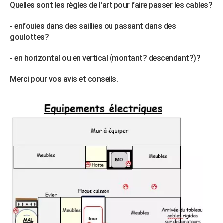
Quelles sont les règles de l'art pour faire passer les cables?
City break
Voyage de noces
Climat
Destinations
Voyage nature
Forum
+
PHOTO
- enfouies dans des saillies ou passant dans des
GUIDES D'ACHAT
goulottes?
BONS PLANS
- en horizontal ou en vertical (montant? descendant?)?
CARTE DE VOEUX
Merci pour vos avis et conseils.
Carte Bonne année
Carte Pâques
Carte de Noël
Carte Saint-Valentin
Carte d'anniversaire
DICTIONNAIRE
Biographies
Expressions
Dictionnaire
Citations
Proverbes
PROGRAMME TV
COPAINS D'AVANT
Se connecter
Collèges
Universités
Service militaire
S'inscrire
Lycées
Primaires
Entreprises
Avis de recherche
AVIS DE DÉCÈS
FORUM
Lifestyle
Sport
Television
Cinema
Bricolage
Culture
Auto
Voyage