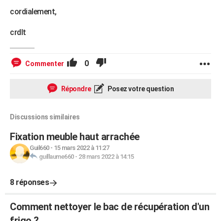
cordialement,
crdlt
0
Commenter
Répondre
Posez votre question
Discussions similaires
Fixation meuble haut arrachée
Guil660
-
15 mars 2022 à 11:27
guillaume660
-
28 mars 2022 à 14:15
8 réponses
Comment nettoyer le bac de récupération d'un
frigo ?