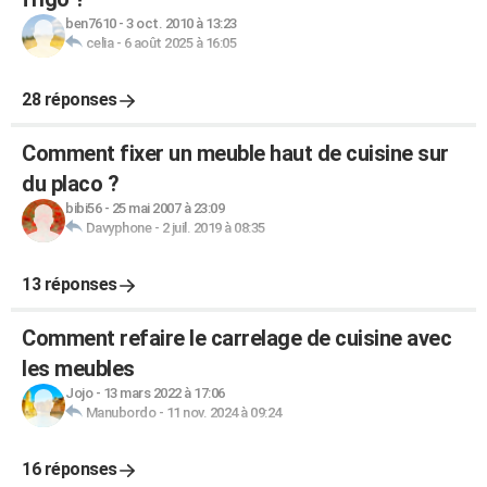
ben7610
-
3 oct. 2010 à 13:23
celia
-
6 août 2025 à 16:05
28 réponses
Comment fixer un meuble haut de cuisine sur
du placo ?
bibi56
-
25 mai 2007 à 23:09
Davyphone
-
2 juil. 2019 à 08:35
13 réponses
Comment refaire le carrelage de cuisine avec
les meubles
Jojo
-
13 mars 2022 à 17:06
Manubordo
-
11 nov. 2024 à 09:24
16 réponses