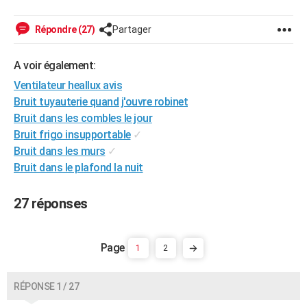
City break
Voyage de noces
Climat
Destinations
Voyage nature
Forum
+
PHOTO
Répondre (27)
Partager
GUIDES D'ACHAT
A voir également:
BONS PLANS
Ventilateur heallux avis
CARTE DE VOEUX
Bruit tuyauterie quand j'ouvre robinet
Bruit dans les combles le jour
Carte Bonne année
Carte Pâques
Carte de Noël
Carte Saint-Valentin
Carte d'anniversaire
DICTIONNAIRE
Bruit frigo insupportable
✓
Bruit dans les murs
✓
Biographies
Expressions
Dictionnaire
Citations
Proverbes
PROGRAMME TV
Bruit dans le plafond la nuit
COPAINS D'AVANT
27 réponses
Se connecter
Collèges
Universités
Service militaire
S'inscrire
Lycées
Primaires
Entreprises
Avis de recherche
AVIS DE DÉCÈS
FORUM
1
2
Lifestyle
Sport
Television
Cinema
Bricolage
Culture
Auto
Voyage
RÉPONSE 1 / 27