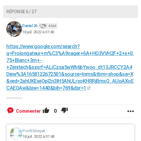
RÉPONSE 6 / 27
Daniel 26
4 664
18 juil. 2022 à 07:40
https://www.google.com/search?
q=Prolongateur+m%C3%A9nager+6A+HO3VVH2F+2+x+0.
75+Blanc+3m+-
+Zenitech&sxsrf=ALiCzsa5wWh6bYwoo_dt13JRCCY2A4
Diew%3A1658122672501&source=lnms&tbm=shop&sa=X
&ved=2ahUKEwjOpI2n3IH5AhULrxoKHRRjBmsQ_AUoAXoE
CAEQAw&biw=1440&bih=769&dpr=1
0
Commenter
Profil bloqué
18 juil. 2022 à 07:48