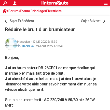
ACTUALITÉS
Forum
Forum Bricolage
Connexion
Electricité
S'inscrire
Rechercher
Société
Education
Villes
Politique
Faits Divers
Monde
+
SPORT
Sujet Précédent
Sujet Suivant
Football
Cyclisme
Forum
Coupe du monde 2026
Tennis
Rugby
CULTURE
Réduire le bruit d un brumisateur
TNT
Cinéma
Musique
Programme TV
Streaming
Sorties cinéma
+
FINANCE
Nanouian
-
17 juil. 2022 à 18:32
Impôts
Immobilier
Banque
Crédit
Retraite
Epargne
Risques naturels par ville
Assurance
AUTO
Daniel 26
-
24 août 2022 à 16:49
Réserver un essai
Berlines
Forum auto
Essais
Citadines
SUV
+
HIGH-TECH
Bonjour,
Meilleur smartphone
Ordinateurs
Guide high-tech
Mobiles
Internet
Jeux vidéo
+
BRICOLAGE
J ai un brumisateur DB-26CF01 de marque Heallux qui
marche bien mais fait trop de bruit .
Aménagement intérieur
Cuisine
Jardinage
+
Forum
Extérieur
Salle de bains
Rangement
WEEK-END
J ai cherché d autre helice mais j ai rien trouvé alors je
demande votre aide pour savoir comment diminuer sa
Escapades
Expositions
Week-end nature
Guides de France
Patrimoine
Musées
+
LIFESTYLE
vitesse electriquement.
Bien-être
Mode
+
Art de vivre
Loisirs
Modes de vie
SANTE
Sur la plaque est écrit : AC 220/240 V 50/60 htz 260W
Guide de la santé
Médicaments
+
Alimentation
Maladies
Sommeil
Merci
VOYAGE