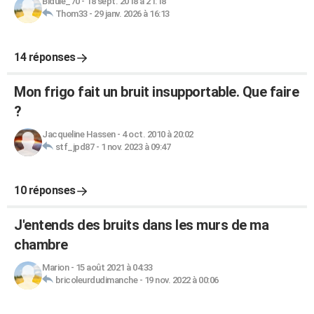
Bidule_70
-
18 sept. 2018 à 21:18
Thom33
-
29 janv. 2026 à 16:13
14 réponses
Mon frigo fait un bruit insupportable. Que faire
?
Jacqueline Hassen
-
4 oct. 2010 à 20:02
stf_jpd87
-
1 nov. 2023 à 09:47
10 réponses
J'entends des bruits dans les murs de ma
chambre
Marion
-
15 août 2021 à 04:33
bricoleurdudimanche
-
19 nov. 2022 à 00:06