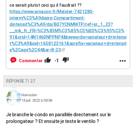
ce serait plutot ceci qu il faudrait ??
https://www.amazon.fr/Meister-7421280-
interm%C3%A9diaire-Compartiment-
dintensit%C3%A9/dp/B07YCNMWTP/ref=sr_1_23?
__mk_fr_FR=%C3%85M%C3%85%C5%BD%C3%95%C3%
91&crid=14N1460NPPNF4&keywords=variateur+d+intensi
t%C3%A9&qid=1658123161&sprefix=variateur+d+intensit
e%2Caps%2C44&sr=8-23
-1
Commenter
RÉPONSE 7 / 27
Nanouian
18 juil. 2022 à 08:08
Je branche le condo en parallèle directement sur le
prolongateur ? Et ensuite je teste le ventilo ?