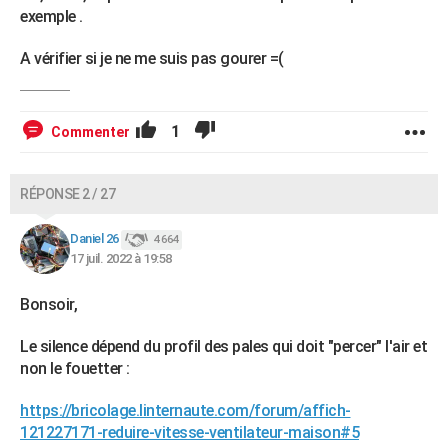
exemple .
A vérifier si je ne me suis pas gourer =(
1
Commenter
RÉPONSE 2 / 27
Daniel 26
4 664
17 juil. 2022 à 19:58
Bonsoir,
Le silence dépend du profil des pales qui doit "percer" l'air et
non le fouetter :
https://bricolage.linternaute.com/forum/affich-
121227171-reduire-vitesse-ventilateur-maison#5