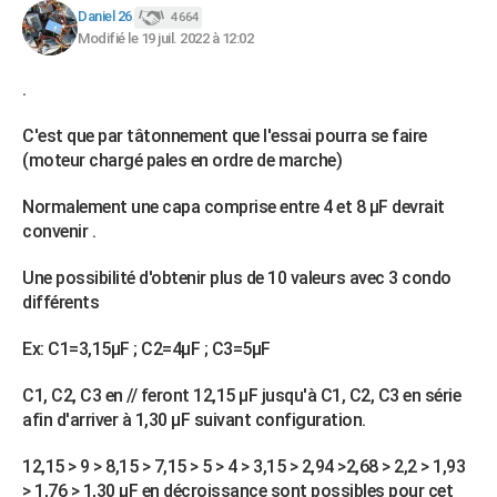
Daniel 26
4 664
Modifié le 19 juil. 2022 à 12:02
.
C'est que par tâtonnement que l'essai pourra se faire
(moteur chargé pales en ordre de marche)
Normalement une capa comprise entre 4 et 8 µF devrait
convenir .
Une possibilité d'obtenir plus de 10 valeurs avec 3 condo
différents
Ex: C1=3,15µF ; C2=4µF ; C3=5µF
C1, C2, C3 en // feront 12,15 µF jusqu'à C1, C2, C3 en série
afin d'arriver à 1,30 µF suivant configuration.
12,15 > 9 > 8,15 > 7,15 > 5 > 4 > 3,15 > 2,94 >2,68 > 2,2 > 1,93
> 1,76 > 1,30 µF en décroissance sont possibles pour cet