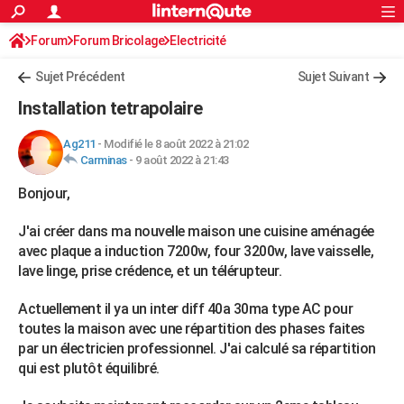
ACTUALITÉS
Forum
Forum Bricolage
Connexion
Electricité
S'inscrire
Rechercher
Société
Education
Villes
Politique
Faits Divers
Monde
+
SPORT
Sujet Précédent
Sujet Suivant
Football
Cyclisme
Forum
Coupe du monde 2026
Tennis
Rugby
CULTURE
Installation tetrapolaire
TNT
Cinéma
Musique
Programme TV
Streaming
Sorties cinéma
+
FINANCE
Ag211
-
Modifié le 8 août 2022 à 21:02
Carminas
-
9 août 2022 à 21:43
Impôts
Immobilier
Banque
Crédit
Retraite
Epargne
Risques naturels par ville
Assurance
AUTO
Bonjour,
Réserver un essai
Berlines
Forum auto
Essais
Citadines
SUV
+
HIGH-TECH
J'ai créer dans ma nouvelle maison une cuisine aménagée
Meilleur smartphone
Ordinateurs
Guide high-tech
Mobiles
Internet
Jeux vidéo
+
BRICOLAGE
avec plaque a induction 7200w, four 3200w, lave vaisselle,
lave linge, prise crédence, et un télérupteur.
Aménagement intérieur
Cuisine
Jardinage
+
Forum
Extérieur
Salle de bains
Rangement
WEEK-END
Actuellement il ya un inter diff 40a 30ma type AC pour
Escapades
Expositions
Week-end nature
Guides de France
Patrimoine
Musées
+
LIFESTYLE
toutes la maison avec une répartition des phases faites
par un électricien professionnel. J'ai calculé sa répartition
Bien-être
Mode
+
Art de vivre
Loisirs
Modes de vie
SANTE
qui est plutôt équilibré.
Guide de la santé
Médicaments
+
Alimentation
Maladies
Sommeil
VOYAGE