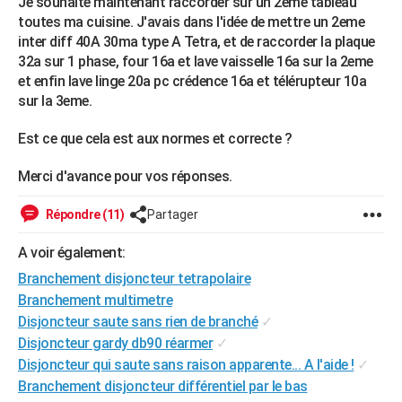
Je souhaite maintenant raccorder sur un 2eme tableau
City break
Voyage de noces
Climat
Destinations
Voyage nature
Forum
+
toutes ma cuisine. J'avais dans l'idée de mettre un 2eme
PHOTO
inter diff 40A 30ma type A Tetra, et de raccorder la plaque
GUIDES D'ACHAT
32a sur 1 phase, four 16a et lave vaisselle 16a sur la 2eme
et enfin lave linge 20a pc crédence 16a et télérupteur 10a
BONS PLANS
sur la 3eme.
CARTE DE VOEUX
Est ce que cela est aux normes et correcte ?
Carte Bonne année
Carte Pâques
Carte de Noël
Carte Saint-Valentin
Carte d'anniversaire
DICTIONNAIRE
Merci d'avance pour vos réponses.
Biographies
Expressions
Dictionnaire
Citations
Proverbes
PROGRAMME TV
Répondre (11)
Partager
COPAINS D'AVANT
A voir également:
Se connecter
Collèges
Universités
Service militaire
S'inscrire
Lycées
Primaires
Entreprises
Avis de recherche
AVIS DE DÉCÈS
Branchement disjoncteur tetrapolaire
Branchement multimetre
FORUM
Disjoncteur saute sans rien de branché
✓
Disjoncteur gardy db90 réarmer
✓
Lifestyle
Sport
Television
Cinema
Bricolage
Culture
Auto
Voyage
Disjoncteur qui saute sans raison apparente... A l'aide !
✓
Branchement disjoncteur différentiel par le bas