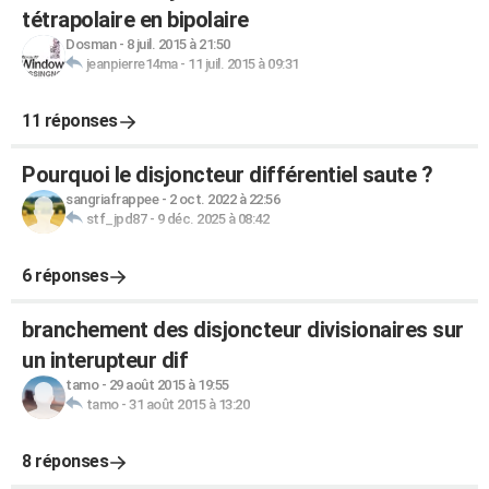
tétrapolaire en bipolaire
Dosman
-
8 juil. 2015 à 21:50
jeanpierre14ma
-
11 juil. 2015 à 09:31
11 réponses
Pourquoi le disjoncteur différentiel saute ?
sangriafrappee
-
2 oct. 2022 à 22:56
stf_jpd87
-
9 déc. 2025 à 08:42
6 réponses
branchement des disjoncteur divisionaires sur
un interupteur dif
tamo
-
29 août 2015 à 19:55
tamo
-
31 août 2015 à 13:20
8 réponses