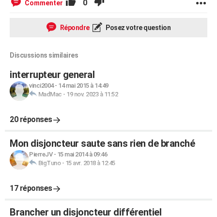
0
Commenter
Répondre
Posez votre question
Discussions similaires
interrupteur general
vinci2004
-
14 mai 2015 à 14:49
MadMac
-
19 nov. 2023 à 11:52
20 réponses
Mon disjoncteur saute sans rien de branché
PierreJV
-
15 mai 2014 à 09:46
BigTuno
-
15 avr. 2018 à 12:45
17 réponses
Brancher un disjoncteur différentiel