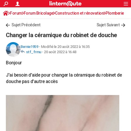
ACTUALITÉS
Forum
Forum Bricolage
Connexion
Construction et rénovation
S'inscrire
Plomberie
Rechercher
Société
Education
Villes
Politique
Faits Divers
Monde
+
SPORT
Sujet Précédent
Sujet Suivant
Football
Cyclisme
Forum
Coupe du monde 2026
Tennis
Rugby
CULTURE
Changer la céramique du robinet de douche
TNT
Cinéma
Musique
Programme TV
Streaming
Sorties cinéma
+
FINANCE
Bernie1959
-
Modifié le 20 août 2022 à 16:35
stf_frmu
-
20 août 2022 à 16:48
Impôts
Immobilier
Banque
Crédit
Retraite
Epargne
Risques naturels par ville
Assurance
AUTO
Bonjour
Réserver un essai
Berlines
Forum auto
Essais
Citadines
SUV
+
HIGH-TECH
J'ai besoin d'aide pour changer la céramique du robinet de
Meilleur smartphone
Ordinateurs
Guide high-tech
Mobiles
Internet
Jeux vidéo
+
BRICOLAGE
douche pas d'autre accès
Aménagement intérieur
Cuisine
Jardinage
+
Forum
Extérieur
Salle de bains
Rangement
WEEK-END
Escapades
Expositions
Week-end nature
Guides de France
Patrimoine
Musées
+
LIFESTYLE
Bien-être
Mode
+
Art de vivre
Loisirs
Modes de vie
SANTE
Guide de la santé
Médicaments
+
Alimentation
Maladies
Sommeil
VOYAGE