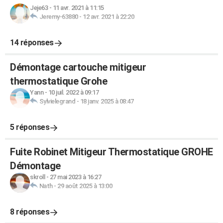
Jeje63
-
11 avr. 2021 à 11:15
Jeremy-63880
-
12 avr. 2021 à 22:20
14 réponses
Démontage cartouche mitigeur
thermostatique Grohe
Yann
-
10 juil. 2022 à 09:17
Sylvielegrand
-
18 janv. 2025 à 08:47
5 réponses
Fuite Robinet Mitigeur Thermostatique GROHE
Démontage
skroll
-
27 mai 2023 à 16:27
Nath
-
29 août 2025 à 13:00
8 réponses