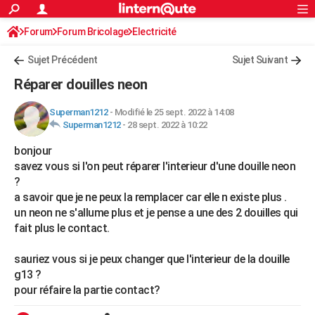
ACTUALITÉS
Forum
Forum Bricolage
Connexion
Electricité
S'inscrire
Rechercher
Société
Education
Villes
Politique
Faits Divers
Monde
+
SPORT
Sujet Précédent
Sujet Suivant
Football
Cyclisme
Forum
Coupe du monde 2026
Tennis
Rugby
CULTURE
Réparer douilles neon
TNT
Cinéma
Musique
Programme TV
Streaming
Sorties cinéma
+
FINANCE
Superman1212
-
Modifié le 25 sept. 2022 à 14:08
Superman1212
-
28 sept. 2022 à 10:22
Impôts
Immobilier
Banque
Crédit
Retraite
Epargne
Risques naturels par ville
Assurance
AUTO
bonjour
Réserver un essai
Berlines
Forum auto
Essais
Citadines
SUV
+
HIGH-TECH
savez vous si l'on peut réparer l'interieur d'une douille neon
?
Meilleur smartphone
Ordinateurs
Guide high-tech
Mobiles
Internet
Jeux vidéo
+
BRICOLAGE
a savoir que je ne peux la remplacer car elle n existe plus .
un neon ne s'allume plus et je pense a une des 2 douilles qui
Aménagement intérieur
Cuisine
Jardinage
+
Forum
Extérieur
Salle de bains
Rangement
WEEK-END
fait plus le contact.
Escapades
Expositions
Week-end nature
Guides de France
Patrimoine
Musées
+
LIFESTYLE
sauriez vous si je peux changer que l'interieur de la douille
Bien-être
Mode
+
Art de vivre
Loisirs
Modes de vie
g13 ?
SANTE
pour réfaire la partie contact?
Guide de la santé
Médicaments
+
Alimentation
Maladies
Sommeil
VOYAGE