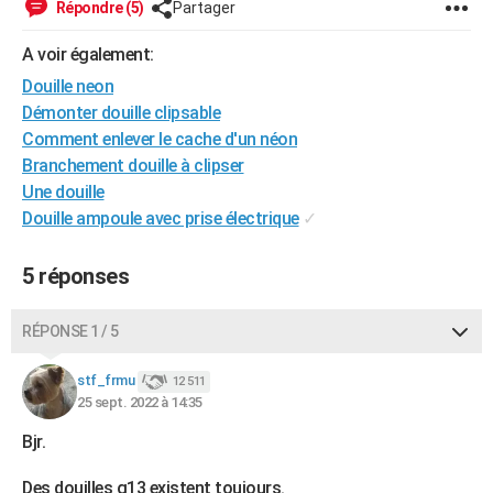
Répondre (5)
Partager
City break
Voyage de noces
Climat
Destinations
Voyage nature
Forum
+
PHOTO
A voir également:
GUIDES D'ACHAT
Douille neon
Démonter douille clipsable
BONS PLANS
Comment enlever le cache d'un néon
CARTE DE VOEUX
Branchement douille à clipser
Une douille
Carte Bonne année
Carte Pâques
Carte de Noël
Carte Saint-Valentin
Carte d'anniversaire
DICTIONNAIRE
Douille ampoule avec prise électrique
✓
Biographies
Expressions
Dictionnaire
Citations
Proverbes
PROGRAMME TV
5 réponses
COPAINS D'AVANT
RÉPONSE 1 / 5
Se connecter
Collèges
Universités
Service militaire
S'inscrire
Lycées
Primaires
Entreprises
Avis de recherche
AVIS DE DÉCÈS
stf_frmu
12 511
FORUM
25 sept. 2022 à 14:35
Lifestyle
Sport
Television
Cinema
Bricolage
Culture
Auto
Voyage
Bjr.
Des douilles g13 existent toujours.