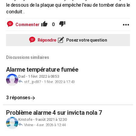
le dessous de la plaque qui empêche l'eau de tomber dans le
conduit .
0
Commenter
Répondre
Posez votre question
Discussions similaires
Alarme température fumée
Dad
-
1 févr. 2022 à 08:53
stf_jpd87
-
1 févr. 2022 à 17:43
3 réponses
Problème alarme 4 sur invicta nola 7
Kristofe
-
9 août 2021 à 12:30
Vivine
-
4 avr. 2026 à 12:44