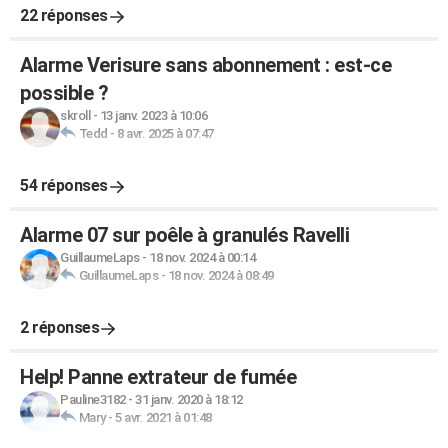
22 réponses
Alarme Verisure sans abonnement : est-ce
possible ?
skroll
-
13 janv. 2023 à 10:06
Tedd
-
8 avr. 2025 à 07:47
54 réponses
Alarme 07 sur poêle à granulés Ravelli
GuillaumeLaps
-
18 nov. 2024 à 00:14
GuillaumeLaps
-
18 nov. 2024 à 08:49
2 réponses
Help! Panne extrateur de fumée
Pauline3182
-
31 janv. 2020 à 18:12
Mary
-
5 avr. 2021 à 01:48