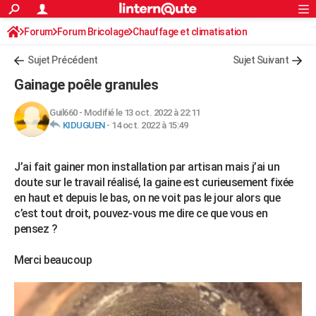
ACTUALITÉS
Forum
Forum Bricolage
Connexion
Chauffage et climatisation
S'inscrire
Rechercher
Société
Education
Villes
Politique
Faits Divers
Monde
+
SPORT
Chauffage bois/pellet/granulés
Sujet Précédent
Sujet Suivant
Football
Cyclisme
Forum
Coupe du monde 2026
Tennis
Rugby
CULTURE
Gainage poêle granules
TNT
Cinéma
Musique
Programme TV
Streaming
Sorties cinéma
+
FINANCE
Guil660
-
Modifié le 13 oct. 2022 à 22:11
KIDUGUEN
-
14 oct. 2022 à 15:49
Impôts
Immobilier
Banque
Crédit
Retraite
Epargne
Risques naturels par ville
Assurance
AUTO
Réserver un essai
Berlines
Forum auto
Essais
Citadines
SUV
+
HIGH-TECH
J’ai fait gainer mon installation par artisan mais j’ai un
doute sur le travail réalisé, la gaine est curieusement fixée
Meilleur smartphone
Ordinateurs
Guide high-tech
Mobiles
Internet
Jeux vidéo
+
BRICOLAGE
en haut et depuis le bas, on ne voit pas le jour alors que
c’est tout droit, pouvez-vous me dire ce que vous en
Aménagement intérieur
Cuisine
Jardinage
+
Forum
Extérieur
Salle de bains
Rangement
WEEK-END
pensez ?
Escapades
Expositions
Week-end nature
Guides de France
Patrimoine
Musées
+
LIFESTYLE
Merci beaucoup
Bien-être
Mode
+
Art de vivre
Loisirs
Modes de vie
SANTE
Guide de la santé
Médicaments
+
Alimentation
Maladies
Sommeil
VOYAGE