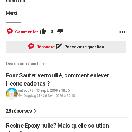
moins co...
Merci.
0
Commenter
Répondre
Posez votre question
Discussions similaires
Four Sauter verrouillé, comment enlever
l'icone cadenas ?
natzou78
-
13 sept. 2009 à 18:56
Dagdag94
-
26 févr. 2026 à 22:10
28 réponses
Resine Epoxy nulle? Mais quelle solution