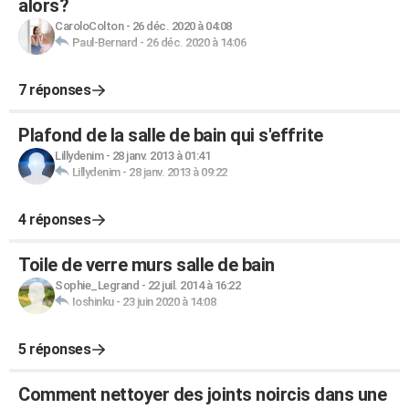
alors?
CaroloColton
-
26 déc. 2020 à 04:08
Paul-Bernard
-
26 déc. 2020 à 14:06
7 réponses
Plafond de la salle de bain qui s'effrite
Lillydenim
-
28 janv. 2013 à 01:41
Lillydenim
-
28 janv. 2013 à 09:22
4 réponses
Toile de verre murs salle de bain
Sophie_Legrand
-
22 juil. 2014 à 16:22
Ioshinku
-
23 juin 2020 à 14:08
5 réponses
Comment nettoyer des joints noircis dans une