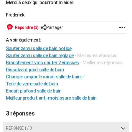
Merci à ceux qui pourront m'aider.
City break
Voyage de noces
Climat
Destinations
Voyage nature
Forum
+
PHOTO
Frederick.
GUIDES D'ACHAT
Répondre (3)
Partager
BONS PLANS
A voir également:
CARTE DE VOEUX
Sauter zemu salle de bain notice
Carte Bonne année
Carte Pâques
Carte de Noël
Carte Saint-Valentin
Carte d'anniversaire
DICTIONNAIRE
Sauter zemu salle de bain réglage
- Meilleures réponses
Branchement vmc sauter 2 vitesses
- Meilleures réponses
Biographies
Expressions
Dictionnaire
Citations
Proverbes
PROGRAMME TV
Dissolvant joint salle de bain
Changer ampoule miroir salle de bain
✓
COPAINS D'AVANT
Toile de verre salle de bain
Se connecter
Collèges
Universités
Service militaire
S'inscrire
Lycées
Primaires
Entreprises
Avis de recherche
Enduit plafond salle de bain
AVIS DE DÉCÈS
Meilleur produit anti-moisissure salle de bain
FORUM
3 réponses
Lifestyle
Sport
Television
Cinema
Bricolage
Culture
Auto
Voyage
RÉPONSE 1 / 3