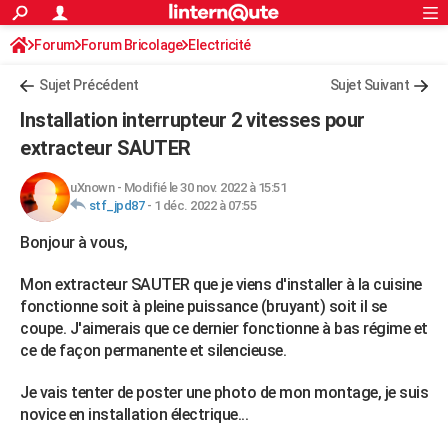
ACTUALITÉS
Forum
Forum Bricolage
Connexion
Electricité
S'inscrire
Rechercher
Société
Education
Villes
Politique
Faits Divers
Monde
+
SPORT
Sujet Précédent
Sujet Suivant
Football
Cyclisme
Forum
Coupe du monde 2026
Tennis
Rugby
CULTURE
Installation interrupteur 2 vitesses pour
TNT
Cinéma
Musique
Programme TV
Streaming
Sorties cinéma
+
extracteur SAUTER
FINANCE
Impôts
Immobilier
Banque
Crédit
Retraite
Epargne
Risques naturels par ville
Assurance
AUTO
uXnown
-
Modifié le 30 nov. 2022 à 15:51
stf_jpd87
-
1 déc. 2022 à 07:55
Réserver un essai
Berlines
Forum auto
Essais
Citadines
SUV
+
HIGH-TECH
Bonjour à vous,
Meilleur smartphone
Ordinateurs
Guide high-tech
Mobiles
Internet
Jeux vidéo
+
BRICOLAGE
Mon extracteur SAUTER que je viens d'installer à la cuisine
Aménagement intérieur
Cuisine
Jardinage
+
Forum
Extérieur
Salle de bains
Rangement
fonctionne soit à pleine puissance (bruyant) soit il se
WEEK-END
coupe. J'aimerais que ce dernier fonctionne à bas régime et
Escapades
Expositions
Week-end nature
Guides de France
Patrimoine
Musées
+
ce de façon permanente et silencieuse.
LIFESTYLE
Bien-être
Mode
+
Art de vivre
Loisirs
Modes de vie
SANTE
Je vais tenter de poster une photo de mon montage, je suis
novice en installation électrique...
Guide de la santé
Médicaments
+
Alimentation
Maladies
Sommeil
VOYAGE