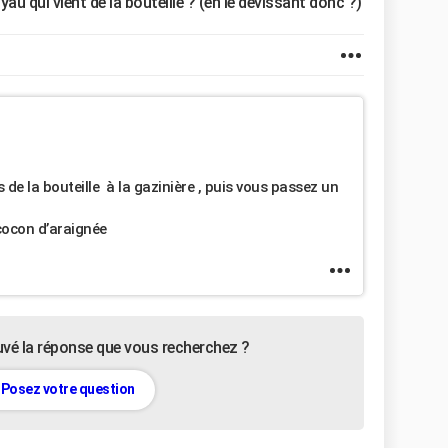
yau qui vient de la bouteille ? (en le dévissant donc ?)
s de la bouteille à la gazinière , puis vous passez un
n cocon d’araignée
uvé la réponse que vous recherchez ?
Posez votre question