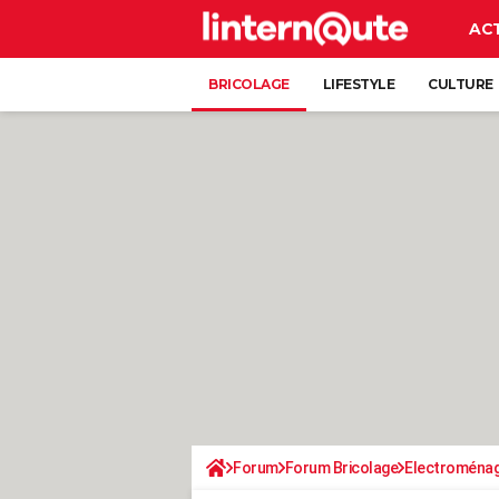
AC
BRICOLAGE
LIFESTYLE
CULTURE
Forum
Forum Bricolage
Electroména