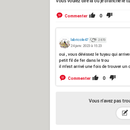
Vous voulez dire là où je branche le tu
0
Commenter
labricole47
2 870
24 janv. 2023 à 15:23
oui , vous dévissez le tuyau qui arrive
petit fil de fer dans le trou
il m'est arrivé une fois de trouver u
0
Commenter
Vous n’avez pas tro