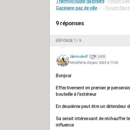
Thermocouple gaziniere
-
Forum Ele
Gaziniere gaz de ville
✓
-
Forum Elec
9 réponses
RÉPONSE 1 / 9
labricole47
2 870
Modifié le 24 janv. 2023 à 11:30
Bonjour
Effectivement en premier je penserais
bouteille à l'extérieur
En deuxième peut être un détendeur 
Sa serait intéressant de réchauffer l
influence