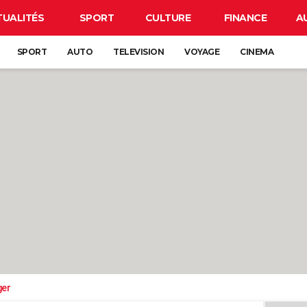
TUALITÉS
SPORT
CULTURE
FINANCE
A
SPORT
AUTO
TELEVISION
VOYAGE
CINEMA
ger