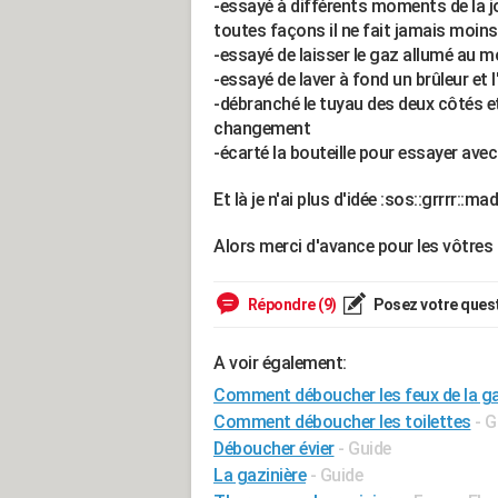
-essayé à différents moments de la jo
toutes façons il ne fait jamais moins
-essayé de laisser le gaz allumé au 
-essayé de laver à fond un brûleur et
-débranché le tuyau des deux côtés et
changement
-écarté la bouteille pour essayer ave
Et là je n'ai plus d'idée :sos::grrrr::mad
Alors merci d'avance pour les vôtres 
Répondre (9)
Posez votre ques
A voir également:
Comment déboucher les feux de la ga
Comment déboucher les toilettes
- G
Déboucher évier
- Guide
La gazinière
- Guide