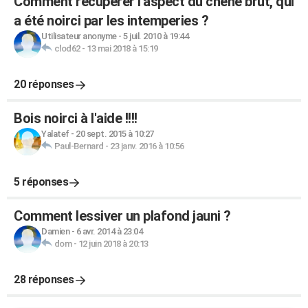
Comment récuperer l'aspect du chêne brut, qui
a été noirci par les intemperies ?
Utilisateur anonyme
-
5 juil. 2010 à 19:44
clod62
-
13 mai 2018 à 15:19
20 réponses
Bois noirci à l'aide !!!!
Yalatef
-
20 sept. 2015 à 10:27
Paul-Bernard
-
23 janv. 2016 à 10:56
5 réponses
Comment lessiver un plafond jauni ?
Damien
-
6 avr. 2014 à 23:04
dom
-
12 juin 2018 à 20:13
28 réponses