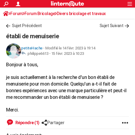
ACTUALITÉS
Forum
Forum Bricolage
Connexion
Divers bricolage et travaux
S'inscrire
Rechercher
Société
Education
Villes
Politique
Faits Divers
Monde
+
SPORT
Sujet Précédent
Sujet Suivant
Football
Cyclisme
Forum
Coupe du monde 2026
Tennis
Rugby
CULTURE
établi de menuiserie
TNT
Cinéma
Musique
Programme TV
Streaming
Sorties cinéma
+
FINANCE
petiteHache
-
Modifié le 14 févr. 2023 à 19:14
philippe6613 -
15 févr. 2023 à 10:23
Impôts
Immobilier
Banque
Crédit
Retraite
Epargne
Risques naturels par ville
Assurance
AUTO
Bonjour à tous,
Réserver un essai
Berlines
Forum auto
Essais
Citadines
SUV
+
HIGH-TECH
je suis actuellement à la recherche d'un bon établi de
Meilleur smartphone
Ordinateurs
Guide high-tech
Mobiles
Internet
Jeux vidéo
+
BRICOLAGE
menuiserie pour mon domicile. Quelqu'un a-t-il fait de
bonnes expériences avec une marque particulière et peut-il
Aménagement intérieur
Cuisine
Jardinage
+
Forum
Extérieur
Salle de bains
Rangement
WEEK-END
me recommander un bon établi de menuiserie ?
Escapades
Expositions
Week-end nature
Guides de France
Patrimoine
Musées
+
LIFESTYLE
Merci.
Bien-être
Mode
+
Art de vivre
Loisirs
Modes de vie
SANTE
Répondre (1)
Partager
Guide de la santé
Médicaments
+
Alimentation
Maladies
Sommeil
VOYAGE