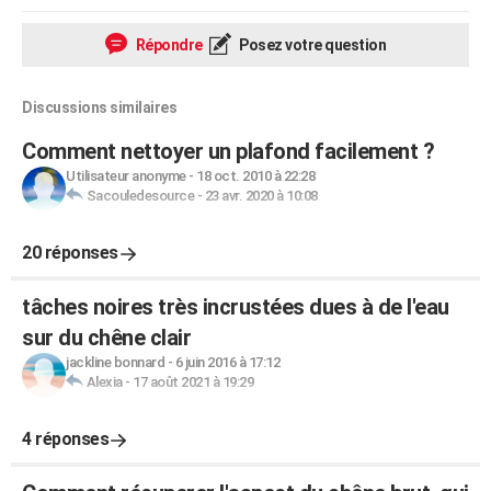
Répondre
Posez votre question
Discussions similaires
Comment nettoyer un plafond facilement ?
Utilisateur anonyme
-
18 oct. 2010 à 22:28
Sacouledesource
-
23 avr. 2020 à 10:08
20 réponses
tâches noires très incrustées dues à de l'eau
sur du chêne clair
jackline bonnard
-
6 juin 2016 à 17:12
Alexia
-
17 août 2021 à 19:29
4 réponses