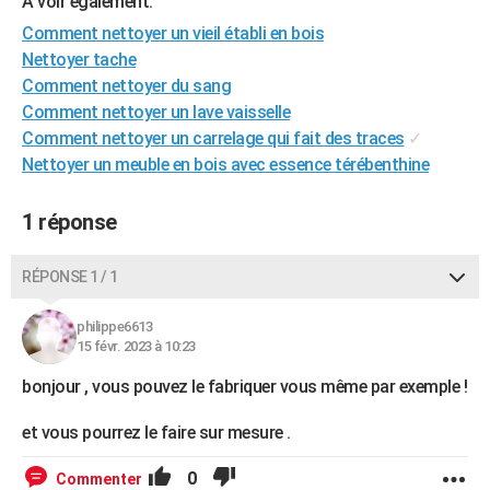
A voir également:
City break
Voyage de noces
Climat
Destinations
Voyage nature
Forum
+
PHOTO
Comment nettoyer un vieil établi en bois
Nettoyer tache
GUIDES D'ACHAT
Comment nettoyer du sang
Comment nettoyer un lave vaisselle
BONS PLANS
Comment nettoyer un carrelage qui fait des traces
✓
CARTE DE VOEUX
Nettoyer un meuble en bois avec essence térébenthine
Carte Bonne année
Carte Pâques
Carte de Noël
Carte Saint-Valentin
Carte d'anniversaire
DICTIONNAIRE
1 réponse
Biographies
Expressions
Dictionnaire
Citations
Proverbes
PROGRAMME TV
RÉPONSE 1 / 1
COPAINS D'AVANT
philippe6613
Se connecter
Collèges
Universités
Service militaire
S'inscrire
Lycées
Primaires
Entreprises
Avis de recherche
AVIS DE DÉCÈS
15 févr. 2023 à 10:23
FORUM
bonjour , vous pouvez le fabriquer vous même par exemple !
Lifestyle
Sport
Television
Cinema
Bricolage
Culture
Auto
Voyage
et vous pourrez le faire sur mesure .
0
Commenter