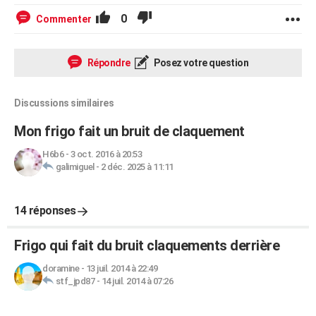
0
Commenter
Répondre
Posez votre question
Discussions similaires
Mon frigo fait un bruit de claquement
H6b6
-
3 oct. 2016 à 20:53
galimiguel
-
2 déc. 2025 à 11:11
14 réponses
Frigo qui fait du bruit claquements derrière
doramine
-
13 juil. 2014 à 22:49
stf_jpd87
-
14 juil. 2014 à 07:26