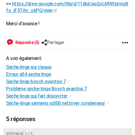
=>
https://drive.google.com/file/d/11dkiUaq2oLMWtbimgB
City break
Voyage de noces
Climat
Destinations
Voyage nature
Forum
+
PHOTO
fo_jF5TAn_okPG/view
GUIDES D'ACHAT
Merci d'avance !
BONS PLANS
Répondre (5)
Partager
CARTE DE VOEUX
Carte Bonne année
Carte Pâques
Carte de Noël
Carte Saint-Valentin
Carte d'anniversaire
DICTIONNAIRE
A voir également:
Seche linge qui claque
Biographies
Expressions
Dictionnaire
Citations
Proverbes
PROGRAMME TV
Erreur e04 seche linge
COPAINS D'AVANT
Seche linge bosch avantixx 7
✓
Problème séche-linge Bosch avantixx 7
Se connecter
Collèges
Universités
Service militaire
S'inscrire
Lycées
Primaires
Entreprises
Avis de recherche
AVIS DE DÉCÈS
Seche linge qui fait disjoncter
✓
Sèche-linge siemens iq500 nettoyer condenseur
✓
FORUM
Lifestyle
Sport
Television
Cinema
Bricolage
Culture
Auto
Voyage
5 réponses
RÉPONSE 1 / 5