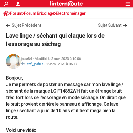
ACTUALITÉS
Forum
Forum Bricolage
Connexion
Electroménager
S'inscrire
Rechercher
Société
Education
Villes
Politique
Faits Divers
Monde
+
SPORT
Sujet Précédent
Sujet Suivant
Football
Cyclisme
Forum
Coupe du monde 2026
Tennis
Rugby
CULTURE
Lave linge / séchant qui claque lors de
TNT
Cinéma
Musique
Programme TV
Streaming
Sorties cinéma
+
l'essorage au séchag
FINANCE
Impôts
Immobilier
Banque
Crédit
Retraite
Epargne
Risques naturels par ville
Assurance
AUTO
jnce84
-
Modifié le 2 nov. 2023 à 10:06
stf_jpd87
-
15 nov. 2023 à 06:17
Réserver un essai
Berlines
Forum auto
Essais
Citadines
SUV
+
HIGH-TECH
Bonjour,
Meilleur smartphone
Ordinateurs
Guide high-tech
Mobiles
Internet
Jeux vidéo
+
BRICOLAGE
Je me permets de poster un message car mon lave linge /
Aménagement intérieur
Cuisine
Jardinage
+
Forum
Extérieur
Salle de bains
Rangement
séchant de la marque LG F14852WH fait un étrange bruit
WEEK-END
très fort lors de l'essorage en mode séchage. On dirait que
Escapades
Expositions
Week-end nature
Guides de France
Patrimoine
Musées
+
le bruit provient derrière le panneau d'affichage. Ce lave
LIFESTYLE
linge / séchant a plus de 10 ans et il tient mega bien la
Bien-être
Mode
+
Art de vivre
Loisirs
Modes de vie
SANTE
route.
Guide de la santé
Médicaments
+
Alimentation
Maladies
Sommeil
VOYAGE
Voici une vidéo