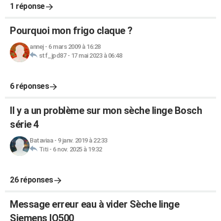
1 réponse
Pourquoi mon frigo claque ?
annej
-
6 mars 2009 à 16:28
stf_jpd87
-
17 mai 2023 à 06:48
6 réponses
Il y a un problème sur mon sèche linge Bosch
série 4
Bataviaa
-
9 janv. 2019 à 22:33
Titi
-
6 nov. 2025 à 19:32
26 réponses
Message erreur eau à vider Sèche linge
Siemens IQ500