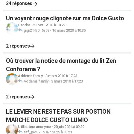
34 réponses
Un voyant rouge clignote sur ma Dolce Gusto
Sandra
-
21 oct. 2018 à 10:22
gigi24490_6358
-
16 mars 2020 à 10:35
2 réponses
Où trouver la notice de montage du lit Zen
Conforama ?
Addams family
-
3 mars 2010 à 17:23
Addams family
-
3 mars 2010 à 17:23
2 réponses
LE LEVIER NE RESTE PAS SUR POSTION
MARCHE DOLCE GUSTO LUMIO
Utilisateur anonyme
-
20 juin 2024 à 09:29
stf_jpd87
-
9 avr. 2025 à 18:21