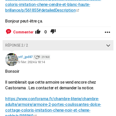
coloris-imitation-chene-cendre-et-blanc-haute-
brillance/p/561855#detailedDescription
Bonjour peut-être ça.
0
Commenter
RÉPONSE 2 / 2
stf_jpd87
29 968
5 févr. 2024 à 18:14
Bonsoir
Il semblerait que cette armoire se vend encore chez
Castorama . Les contacter et demander la notice.
https://www.conforama.fr/chambre-literie/chambre-
adulte/armoire/armoire-2-portes-coulissantes-dolce-
cottage-coloris-imitation-chene-noir-et-chene-
noble/p/595960