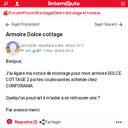
ACTUALITÉS
Forum
Forum Bricolage
Connexion
Divers bricolage et travaux
S'inscrire
Rechercher
Société
Education
Villes
Politique
Faits Divers
Monde
+
SPORT
Sujet Précédent
Sujet Suivant
Football
Cyclisme
Forum
Coupe du monde 2026
Tennis
Rugby
CULTURE
Armoire Dolce cottage
TNT
Cinéma
Musique
Programme TV
Streaming
Sorties cinéma
+
FINANCE
Jerr22220
-
Modifié le 5 févr. 2024 à 12:11
stf_jpd87
-
5 févr. 2024 à 18:14
Impôts
Immobilier
Banque
Crédit
Retraite
Epargne
Risques naturels par ville
Assurance
AUTO
Bonjour,
Réserver un essai
Berlines
Forum auto
Essais
Citadines
SUV
+
HIGH-TECH
J'ai égaré ma notice de montage pour mon armoire DOLCE
Meilleur smartphone
Ordinateurs
Guide high-tech
Mobiles
Internet
Jeux vidéo
+
BRICOLAGE
COTTAGE 2 portes coulissantes achetée chez
CONFORAMA.
Aménagement intérieur
Cuisine
Jardinage
+
Forum
Extérieur
Salle de bains
Rangement
WEEK-END
Quelqu'un pourrait il m'aider à en retrouver une ?
Escapades
Expositions
Week-end nature
Guides de France
Patrimoine
Musées
+
LIFESTYLE
Par avance merci
Bien-être
Mode
+
Art de vivre
Loisirs
Modes de vie
SANTE
Guide de la santé
Médicaments
+
Alimentation
Maladies
Sommeil
Répondre (2)
Partager
VOYAGE