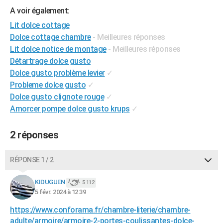
City break
Voyage de noces
Climat
Destinations
Voyage nature
Forum
+
A voir également:
PHOTO
Lit dolce cottage
GUIDES D'ACHAT
Dolce cottage chambre
- Meilleures réponses
Lit dolce notice de montage
- Meilleures réponses
BONS PLANS
Détartrage dolce gusto
CARTE DE VOEUX
Dolce gusto problème levier
✓
Probleme dolce gusto
✓
Carte Bonne année
Carte Pâques
Carte de Noël
Carte Saint-Valentin
Carte d'anniversaire
DICTIONNAIRE
Dolce gusto clignote rouge
✓
Amorcer pompe dolce gusto krups
✓
Biographies
Expressions
Dictionnaire
Citations
Proverbes
PROGRAMME TV
COPAINS D'AVANT
2 réponses
Se connecter
Collèges
Universités
Service militaire
S'inscrire
Lycées
Primaires
Entreprises
Avis de recherche
AVIS DE DÉCÈS
RÉPONSE 1 / 2
FORUM
KIDUGUEN
5 112
Lifestyle
Sport
Television
Cinema
Bricolage
Culture
Auto
Voyage
5 févr. 2024 à 12:39
https://www.conforama.fr/chambre-literie/chambre-
adulte/armoire/armoire-2-portes-coulissantes-dolce-