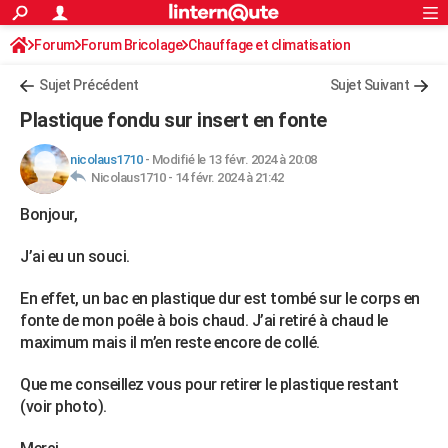
ACTUALITÉS
Forum
Forum Bricolage
Connexion
Chauffage et climatisation
S'inscrire
Rechercher
Société
Education
Villes
Politique
Faits Divers
Monde
+
SPORT
Chauffage bois/pellet/granulés
Sujet Précédent
Sujet Suivant
Football
Cyclisme
Forum
Coupe du monde 2026
Tennis
Rugby
CULTURE
Plastique fondu sur insert en fonte
TNT
Cinéma
Musique
Programme TV
Streaming
Sorties cinéma
+
FINANCE
nicolaus1710
-
Modifié le 13 févr. 2024 à 20:08
Nicolaus1710 -
14 févr. 2024 à 21:42
Impôts
Immobilier
Banque
Crédit
Retraite
Epargne
Risques naturels par ville
Assurance
AUTO
Bonjour,
Réserver un essai
Berlines
Forum auto
Essais
Citadines
SUV
+
HIGH-TECH
J’ai eu un souci.
Meilleur smartphone
Ordinateurs
Guide high-tech
Mobiles
Internet
Jeux vidéo
+
BRICOLAGE
En effet, un bac en plastique dur est tombé sur le corps en
Aménagement intérieur
Cuisine
Jardinage
+
Forum
Extérieur
Salle de bains
Rangement
WEEK-END
fonte de mon poêle à bois chaud. J’ai retiré à chaud le
maximum mais il m’en reste encore de collé.
Escapades
Expositions
Week-end nature
Guides de France
Patrimoine
Musées
+
LIFESTYLE
Que me conseillez vous pour retirer le plastique restant
Bien-être
Mode
+
Art de vivre
Loisirs
Modes de vie
SANTE
(voir photo).
Guide de la santé
Médicaments
+
Alimentation
Maladies
Sommeil
VOYAGE