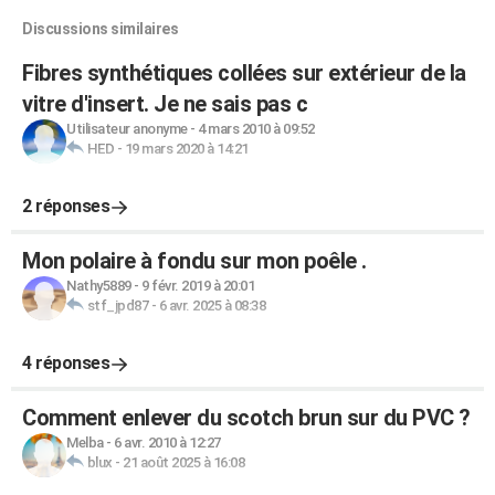
Discussions similaires
Fibres synthétiques collées sur extérieur de la
vitre d'insert. Je ne sais pas c
Utilisateur anonyme
-
4 mars 2010 à 09:52
HED
-
19 mars 2020 à 14:21
2 réponses
Mon polaire à fondu sur mon poêle .
Nathy5889
-
9 févr. 2019 à 20:01
stf_jpd87
-
6 avr. 2025 à 08:38
4 réponses
Comment enlever du scotch brun sur du PVC ?
Melba
-
6 avr. 2010 à 12:27
blux
-
21 août 2025 à 16:08