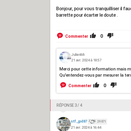
Bonjour, pour vous tranquilliser il fau
barrette pour écarter le doute .
0
Commenter
JulienMi
21 avr. 2024 à 18:57
Merci pour cette information mais me
Qu'entendez-vous par mesurer la terre
0
Commenter
RÉPONSE 3 / 4
stf_jpd87
29 871
21 avr. 2024 à 16:44