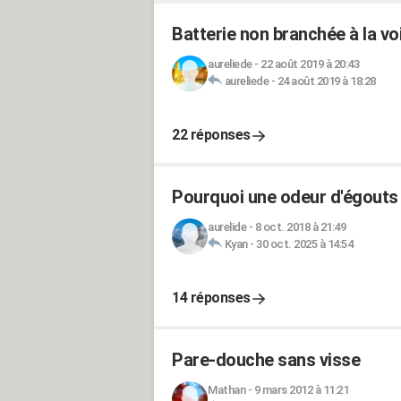
Batterie non branchée à la vo
aureliede
-
22 août 2019 à 20:43
aureliede
-
24 août 2019 à 18:28
22 réponses
Pourquoi une odeur d'égouts
aurelide
-
8 oct. 2018 à 21:49
Kyan
-
30 oct. 2025 à 14:54
14 réponses
Pare-douche sans visse
Mathan
-
9 mars 2012 à 11:21