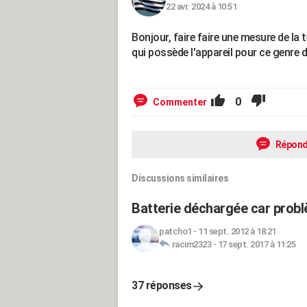
22 avr. 2024 à 10:51
Bonjour, faire faire une mesure de la t
qui possède l'appareil pour ce genre 
0
Commenter
Répond
Discussions similaires
Batterie déchargée car probl
patcho1
-
11 sept. 2012 à 18:21
racim2323
-
17 sept. 2017 à 11:25
37 réponses