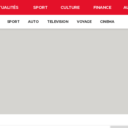
TUALITÉS
SPORT
CULTURE
FINANCE
A
SPORT
AUTO
TELEVISION
VOYAGE
CINEMA