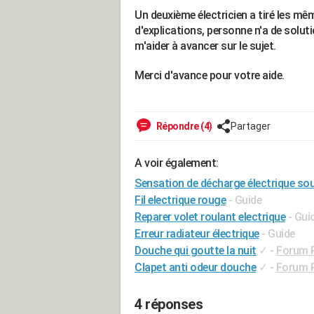
Un deuxième électricien a tiré les m
d'explications, personne n'a de soluti
m'aider à avancer sur le sujet.
Merci d'avance pour votre aide.
Répondre (4)
Partager
A voir également:
Sensation de décharge électrique so
Fil electrique rouge
- Guide
Reparer volet roulant electrique
- Gui
Erreur radiateur électrique
- Guide
Douche qui goutte la nuit
✓
-
Forum 
Clapet anti odeur douche
✓
-
Forum 
4 réponses