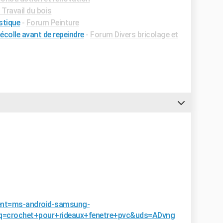
Travail du bois
stique
-
Forum Peinture
décolle avant de repeindre
-
Forum Divers bricolage et
ient=ms-android-samsung-
=crochet+pour+rideaux+fenetre+pvc&uds=ADvng