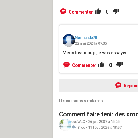
0
Commenter
Normande78
22 mai 2024 à 07:35
Merci beaucoup ,je vais essayer .
0
Commenter
Répond
Discussions similaires
Comment faire tenir des croc
eveWLO
-
26 juil. 2007 à 15:05
Bliss
-
11 févr. 2025 à 18:57