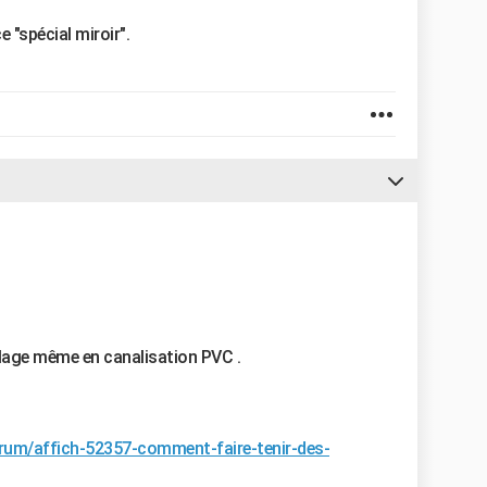
 "spécial miroir".
ollage même en canalisation PVC .
orum/affich-52357-comment-faire-tenir-des-