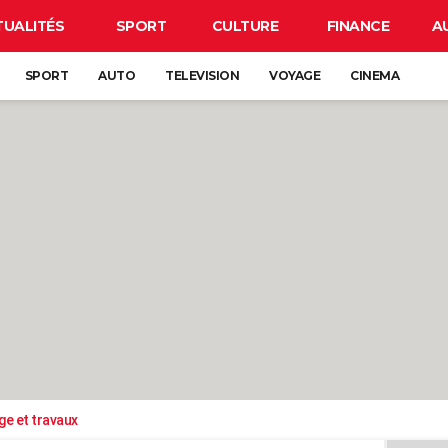
TUALITÉS
SPORT
CULTURE
FINANCE
A
SPORT
AUTO
TELEVISION
VOYAGE
CINEMA
ge et travaux