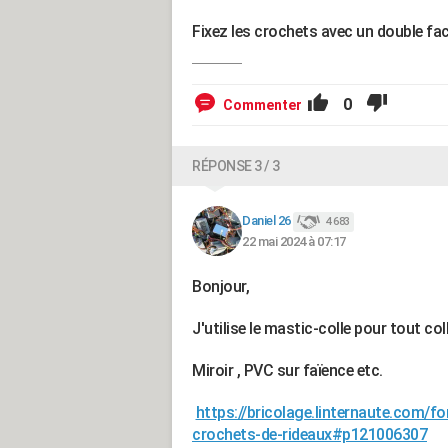
Fixez les crochets avec un double face
0
Commenter
RÉPONSE 3 / 3
Daniel 26
4 683
22 mai 2024 à 07:17
Bonjour,
J'utilise le mastic-colle pour tout c
Miroir , PVC sur faïence etc.
https://bricolage.linternaute.com/f
crochets-de-rideaux#p121006307