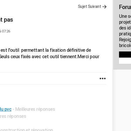
Foru
Sujet Suivant
Une s
t pas
proje
des id
à 07:26
pratiq
Rejoi
brico
st l'outil permettant la fixation définitive de
uls ceux fixés avec cet outil tiennent.Merci pour
du pvc
- Meilleures réponses
ures réponses
onstruction et rénovation