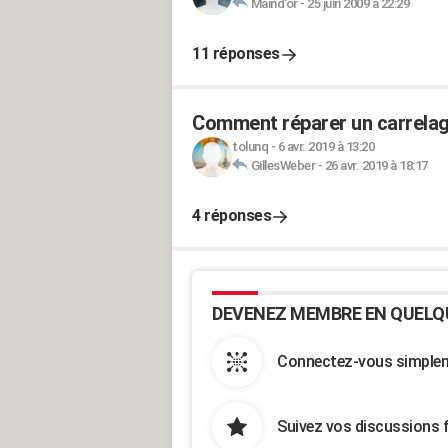
Maind'or
-
25 juin 2009 à 22:29
11 réponses
Comment réparer un carrelage
tolunq
-
6 avr. 2019 à 13:20
GillesWeber
-
26 avr. 2019 à 18:17
4 réponses
DEVENEZ MEMBRE EN QUELQ
Connectez-vous simpleme
Suivez vos discussions 