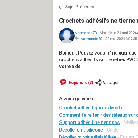
Sujet Précédent
Crochets adhésifs ne tiennen
Normande78
-
Modifié le 21 mai 2024 
Normande78
-
22 mai 2024 à 07:35
Bonjour, Pouvez vous m'indiquer quel e
crochets adhésifs sur fenêtres PVC.Se
votre aide
Répondre (3)
Partager
A voir également:
Crochet adhésif qui se décolle
Comment faire tenir des rideaux sur 
Support adhésif ne tient pas
- Meille
Decolle joint silicone
- Guide
Décoller miroir adhésif ikea
-
Forum C