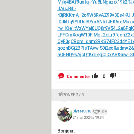
Mjlq4BAf9untq-rYu8LNgazrx19k2
JAuJRiL-
rBjRKKmA_2o9W6RvAZ99v3Es4KUi
iDdkUq9Y0UsIAYmANhTJFK6o-Mcza
rw_lOe1tVzWYaj0UQ8r9V54L2a8PqK
LFFCmXogW10FIMg_2gLr9fcohZ2x7
CyF0qCRom_dnm2RKS74FC3d4YE1x
qoznBGj2BPlsTAvwiS0i2eo&udm=2
aQEHQ9sAjcQtKgLegQIDxAB&biw=36
0
Commenter
RÉPONSE 2 / 3
Ulysse5818
234
21 mai 2024 à 19:34
Bonjour,