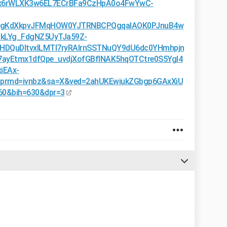
TJx6rWLXK3w6EL7ECrBFa9CzHpA0o4FwYwC-
JgKdXkpvJFMqHOW0YJTRNBCPQgqaIAOK0PJnuB4w
kLYg_FdgNZ5UyTJa59Z-
HDQuDItvxILMTI7ryRAIrnSSTNuQY9dU6dc0YHmhpjn
ayEtmx1dfQpe_uvdjXofGBfINAK5hqOTCtre0S5YgI4
iEAx-
&prmd=ivnbz&sa=X&ved=2ahUKEwiukZGbgp6GAxXiU
0&bih=630&dpr=3