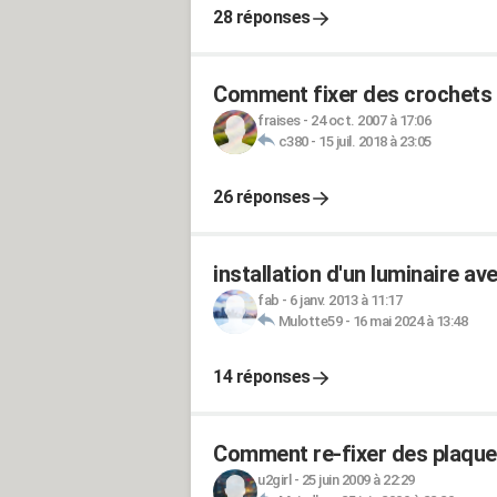
28 réponses
Comment fixer des crochets 
fraises
-
24 oct. 2007 à 17:06
c380
-
15 juil. 2018 à 23:05
26 réponses
installation d'un luminaire a
fab
-
6 janv. 2013 à 11:17
Mulotte59
-
16 mai 2024 à 13:48
14 réponses
Comment re-fixer des plaques
u2girl
-
25 juin 2009 à 22:29