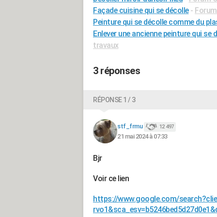
Façade cuisine qui se décolle
-
Forum 
Peinture qui se décolle comme du pla
Enlever une ancienne peinture qui se 
travaux
3 réponses
RÉPONSE 1 / 3
stf_frmu
12 497
21 mai 2024 à 07:33
Bjr
Voir ce lien
https://www.google.com/search?cl
rvo1&sca_esv=b5246bed5d27d0e1&q