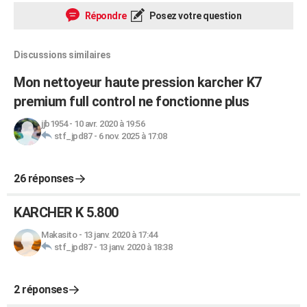
Répondre
Posez votre question
Discussions similaires
Mon nettoyeur haute pression karcher K7
premium full control ne fonctionne plus
jjb1954
-
10 avr. 2020 à 19:56
stf_jpd87
-
6 nov. 2025 à 17:08
26 réponses
KARCHER K 5.800
Makasito
-
13 janv. 2020 à 17:44
stf_jpd87
-
13 janv. 2020 à 18:38
2 réponses