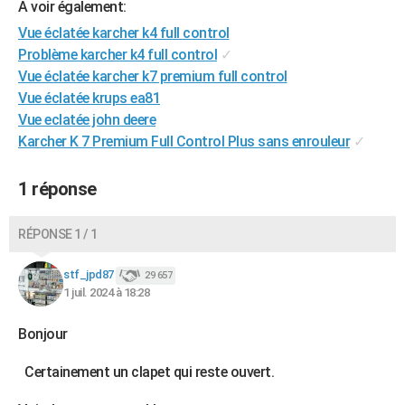
A voir également:
City break
Voyage de noces
Climat
Destinations
Voyage nature
Forum
+
PHOTO
Vue éclatée karcher k4 full control
Problème karcher k4 full control
✓
GUIDES D'ACHAT
Vue éclatée karcher k7 premium full control
BONS PLANS
Vue éclatée krups ea81
Vue eclatée john deere
CARTE DE VOEUX
Karcher K 7 Premium Full Control Plus sans enrouleur
✓
Carte Bonne année
Carte Pâques
Carte de Noël
Carte Saint-Valentin
Carte d'anniversaire
DICTIONNAIRE
1 réponse
Biographies
Expressions
Dictionnaire
Citations
Proverbes
PROGRAMME TV
RÉPONSE 1 / 1
COPAINS D'AVANT
Se connecter
Collèges
Universités
Service militaire
S'inscrire
Lycées
Primaires
Entreprises
Avis de recherche
stf_jpd87
29 657
AVIS DE DÉCÈS
1 juil. 2024 à 18:28
FORUM
Bonjour
Lifestyle
Sport
Television
Cinema
Bricolage
Culture
Auto
Voyage
Certainement un clapet qui reste ouvert.