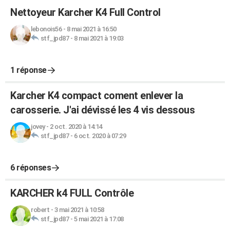
Nettoyeur Karcher K4 Full Control
lebonois56
-
8 mai 2021 à 16:50
stf_jpd87
-
8 mai 2021 à 19:03
1 réponse
Karcher K4 compact coment enlever la
carosserie. J'ai dévissé les 4 vis dessous
jovey
-
2 oct. 2020 à 14:14
stf_jpd87
-
6 oct. 2020 à 07:29
6 réponses
KARCHER k4 FULL Contrôle
robert
-
3 mai 2021 à 10:58
stf_jpd87
-
5 mai 2021 à 17:08