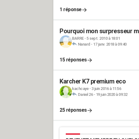
1 réponse
Pourquoi mon surpresseur ma
BARRE
-
5 sept. 2010 à 18:01
Nanard
-
17 janv. 2018 à 09:40
15 réponses
Karcher K7 premium eco
kachcaye
-
3 juin 2016 à 11:56
Daniel 26
-
19 juin 2020 à 09:32
25 réponses