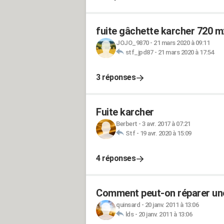
fuite gâchette karcher 720 m
JOJO_9870
-
21 mars 2020 à 09:11
stf_jpd87
-
21 mars 2020 à 17:54
3 réponses
Fuite karcher
Berbert
-
3 avr. 2017 à 07:21
Stf
-
19 avr. 2020 à 15:09
4 réponses
Comment peut-on réparer une
quinsard
-
20 janv. 2011 à 13:06
lds
-
20 janv. 2011 à 13:06