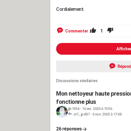
Cordialement.
1
Commenter
Affiche
Répond
Discussions similaires
Mon nettoyeur haute pression
fonctionne plus
jjb1954
-
10 avr. 2020 à 19:56
stf_jpd87
-
6 nov. 2025 à 17:08
26 réponses