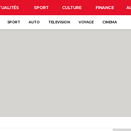
TUALITÉS
SPORT
CULTURE
FINANCE
A
SPORT
AUTO
TELEVISION
VOYAGE
CINEMA