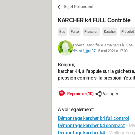
Sujet Précédent
KARCHER k4 FULL Contrôle
Eau
Fuite
Pression
Karcher
Pistolet
robert
-
Modifié le 3 mai 2021 à 10:58
stf_jpd87
-
5 mai 2021 à 17:08
Bonjour,
karcher K4, à l'appuie sur la gâchette
pression comme si la pression n'étai
Répondre (10)
Partager
A voir également:
Démontage karcher k4 full control
Démontage karcher k4 compact
- Me
Demontage karcher k4
- Meilleures r