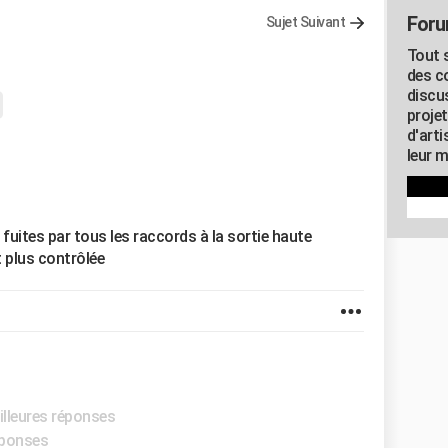
Foru
Sujet Suivant
Tout s
des c
discu
proje
d'art
leur m
, fuites par tous les raccords à la sortie haute
t plus contrôlée
illeures réponses
éponses