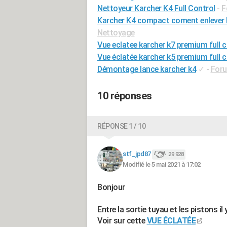
Nettoyeur Karcher K4 Full Control
-
F
Karcher K4 compact coment enlever la
Nettoyage
Vue eclatee karcher k7 premium full c
Vue éclatée karcher k5 premium full c
Démontage lance karcher k4
✓
-
Foru
10 réponses
RÉPONSE 1 / 10
stf_jpd87
29 928
Modifié le 5 mai 2021 à 17:02
Bonjour
Entre la sortie tuyau et les pistons il
Voir sur cette
VUE ÉCLATÉE