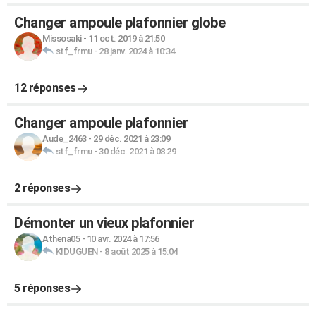
Changer ampoule plafonnier globe
Missosaki
-
11 oct. 2019 à 21:50
stf_frmu
-
28 janv. 2024 à 10:34
12 réponses
Changer ampoule plafonnier
Aude_2463
-
29 déc. 2021 à 23:09
stf_frmu
-
30 déc. 2021 à 08:29
2 réponses
Démonter un vieux plafonnier
Athena05
-
10 avr. 2024 à 17:56
KIDUGUEN
-
8 août 2025 à 15:04
5 réponses