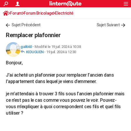
ACTUALITÉS
Forum
Forum Bricolage
Connexion
Electricité
S'inscrire
Rechercher
Société
Education
Villes
Politique
Faits Divers
Monde
+
SPORT
Sujet Précédent
Sujet Suivant
Football
Cyclisme
Forum
Coupe du monde 2026
Tennis
Rugby
CULTURE
Remplacer plafonnier
TNT
Cinéma
Musique
Programme TV
Streaming
Sorties cinéma
+
FINANCE
guil660
-
Modifié le 19 juil. 2024 à 10:38
KIDUGUEN
-
19 juil. 2024 à 12:30
Impôts
Immobilier
Banque
Crédit
Retraite
Epargne
Risques naturels par ville
Assurance
AUTO
Bonjour,
Réserver un essai
Berlines
Forum auto
Essais
Citadines
SUV
+
HIGH-TECH
J’ai acheté un plafonnier pour remplacer l’ancien dans
Meilleur smartphone
Ordinateurs
Guide high-tech
Mobiles
Internet
Jeux vidéo
+
BRICOLAGE
l’appartement dans lequel je viens d’emmener.
Aménagement intérieur
Cuisine
Jardinage
+
Forum
Extérieur
Salle de bains
Rangement
WEEK-END
je m’attendais à trouver 3 fils sous l’ancien plafonnier mais
ce n’est pas le cas comme vous pouvez le voir. Pouvez-
Escapades
Expositions
Week-end nature
Guides de France
Patrimoine
Musées
+
LIFESTYLE
vous m’expliquer à quoi correspondent ces fils et quel fils
utiliser ?
Bien-être
Mode
+
Art de vivre
Loisirs
Modes de vie
SANTE
Guide de la santé
Médicaments
+
Alimentation
Maladies
Sommeil
VOYAGE