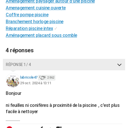
Aménagement paysager autour d'une piscine
City break
Voyage de noces
Climat
Destinations
Voyage nature
Forum
+
PHOTO
Amenagement cuisine ouverte
Coffre pompe piscine
GUIDES D'ACHAT
Branchement horloge piscine
Réparation piscine intex
✓
BONS PLANS
Aménagement placard sous comble
CARTE DE VOEUX
4 réponses
Carte Bonne année
Carte Pâques
Carte de Noël
Carte Saint-Valentin
Carte d'anniversaire
DICTIONNAIRE
Biographies
Expressions
Dictionnaire
Citations
Proverbes
RÉPONSE 1 / 4
PROGRAMME TV
COPAINS D'AVANT
labricole47
2 862
29 oct. 2024 à 13:11
Se connecter
Collèges
Universités
Service militaire
S'inscrire
Lycées
Primaires
Entreprises
Avis de recherche
AVIS DE DÉCÈS
Bonjour
FORUM
ni feuilles ni conifères à proximité de la piscine , c'est plus
Lifestyle
Sport
Television
Cinema
Bricolage
Culture
Auto
Voyage
facile à nettoyer