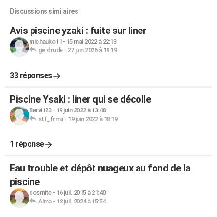
Discussions similaires
Avis piscine yzaki : fuite sur liner
michauko11
-
15 mai 2022 à 22:13
gerdrude
-
27 juin 2026 à 19:19
33 réponses
Piscine Ysaki : liner qui se décolle
Bervi123
-
19 juin 2022 à 13:48
stf_frmu
-
19 juin 2022 à 18:19
1 réponse
Eau trouble et dépôt nuageux au fond de la
piscine
cosmite
-
16 juil. 2015 à 21:40
Alma
-
18 juil. 2024 à 15:54