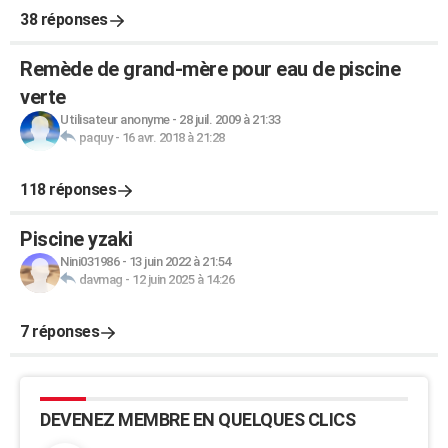
38 réponses
Remède de grand-mère pour eau de piscine
verte
Utilisateur anonyme
-
28 juil. 2009 à 21:33
paquy
-
16 avr. 2018 à 21:28
118 réponses
Piscine yzaki
Nini031986
-
13 juin 2022 à 21:54
davmag
-
12 juin 2025 à 14:26
7 réponses
DEVENEZ MEMBRE EN QUELQUES CLICS