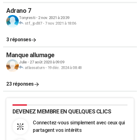
Adrano 7
Tonyresti
-
2 nov. 2021 à 20:39
stf_jpd87
-
7 nov. 2021 à 18:06
3 réponses
Manque allumage
Julie
-
27 août 2020 à 09:09
atlassaturn
-
19 déc. 2024 à 08:48
23 réponses
DEVENEZ MEMBRE EN QUELQUES CLICS
Connectez-vous simplement avec ceux qui
partagent vos intérêts