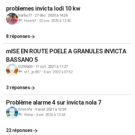
problemes invicta lodi 10 kw
barbu77
-
27 déc. 2020 à 14:26
Huretjf
-
22 nov. 2025 à 12:45
8 réponses
mISE EN ROUTE POELE A GRANULES iNVICTA
BASSANO 5
OZW600
-
17 oct. 2021 à 11:27
stf_jpd87
-
8 avr. 2022 à 07:52
3 réponses
Problème alarme 4 sur invicta nola 7
Kristofe
-
9 août 2021 à 12:30
Vivine
-
4 avr. 2026 à 12:44
22 réponses