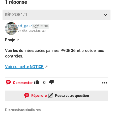
1 réponse
City break
Voyage de noces
Climat
Destinations
Voyage nature
Forum
+
PHOTO
RÉPONSE 1 / 1
GUIDES D'ACHAT
stf_jpd87
29 904
BONS PLANS
26 déc. 2024 à 08:49
CARTE DE VOEUX
Bonjour
Carte Bonne année
Carte Pâques
Carte de Noël
Carte Saint-Valentin
Carte d'anniversaire
DICTIONNAIRE
Voir les données codes pannes PAGE 36 et procéder aux
contrôles.
Biographies
Expressions
Dictionnaire
Citations
Proverbes
PROGRAMME TV
Voir sur cette
NOTICE
COPAINS D'AVANT
Se connecter
Collèges
Universités
Service militaire
S'inscrire
Lycées
Primaires
Entreprises
Avis de recherche
AVIS DE DÉCÈS
0
Commenter
FORUM
Répondre
Posez votre question
Lifestyle
Sport
Television
Cinema
Bricolage
Culture
Auto
Voyage
Discussions similaires