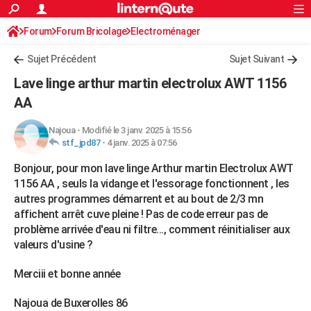
ACTUALITÉS
Forum
Forum Bricolage
Connexion
Electroménager
S'inscrire
Rechercher
Société
Education
Villes
Politique
Faits Divers
Monde
+
SPORT
Sujet Précédent
Sujet Suivant
Football
Cyclisme
Forum
Coupe du monde 2026
Tennis
Rugby
CULTURE
Lave linge arthur martin electrolux AWT 1156
TNT
Cinéma
Musique
Programme TV
Streaming
Sorties cinéma
+
AA
FINANCE
Impôts
Immobilier
Banque
Crédit
Retraite
Epargne
Risques naturels par ville
Assurance
AUTO
Najoua
-
Modifié le 3 janv. 2025 à 15:56
stf_jpd87
-
4 janv. 2025 à 07:56
Réserver un essai
Berlines
Forum auto
Essais
Citadines
SUV
+
HIGH-TECH
Bonjour, pour mon lave linge Arthur martin Electrolux AWT
Meilleur smartphone
Ordinateurs
Guide high-tech
Mobiles
Internet
Jeux vidéo
+
1156 AA , seuls la vidange et l'essorage fonctionnent , les
BRICOLAGE
autres programmes démarrent et au bout de 2/3 mn
Aménagement intérieur
Cuisine
Jardinage
+
Forum
Extérieur
Salle de bains
Rangement
affichent arrêt cuve pleine ! Pas de code erreur pas de
WEEK-END
problème arrivée d'eau ni filtre..., comment réinitialiser aux
Escapades
Expositions
Week-end nature
Guides de France
Patrimoine
Musées
+
LIFESTYLE
valeurs d'usine ?
Bien-être
Mode
+
Art de vivre
Loisirs
Modes de vie
SANTE
Merciii et bonne année
Guide de la santé
Médicaments
+
Alimentation
Maladies
Sommeil
VOYAGE
Najoua de Buxerolles 86