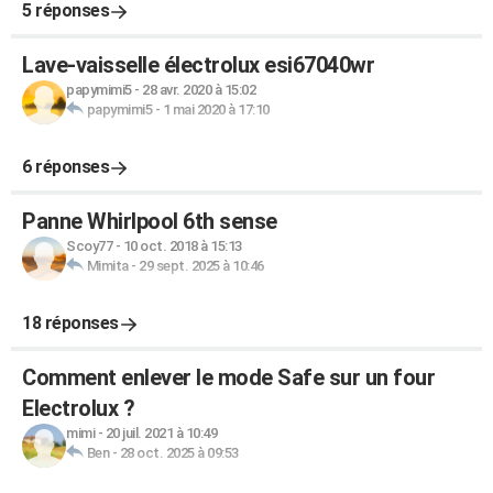
5 réponses
Lave-vaisselle électrolux esi67040wr
papymimi5
-
28 avr. 2020 à 15:02
papymimi5
-
1 mai 2020 à 17:10
6 réponses
Panne Whirlpool 6th sense
Scoy77
-
10 oct. 2018 à 15:13
Mimita
-
29 sept. 2025 à 10:46
18 réponses
Comment enlever le mode Safe sur un four
Electrolux ?
mimi
-
20 juil. 2021 à 10:49
Ben
-
28 oct. 2025 à 09:53