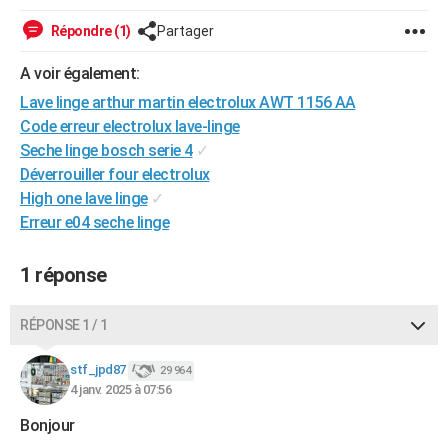
City break
Voyage de noces
Climat
Destinations
Voyage nature
Forum
+
PHOTO
Répondre (1)
Partager
GUIDES D'ACHAT
A voir également:
Lave linge arthur martin electrolux AWT 1156 AA
BONS PLANS
Code erreur electrolux lave-linge
CARTE DE VOEUX
Seche linge bosch serie 4
✓
Déverrouiller four electrolux
Carte Bonne année
Carte Pâques
Carte de Noël
Carte Saint-Valentin
Carte d'anniversaire
DICTIONNAIRE
High one lave linge
✓
Erreur e04 seche linge
Biographies
Expressions
Dictionnaire
Citations
Proverbes
PROGRAMME TV
COPAINS D'AVANT
1 réponse
Se connecter
Collèges
Universités
Service militaire
S'inscrire
Lycées
Primaires
Entreprises
Avis de recherche
AVIS DE DÉCÈS
RÉPONSE 1 / 1
FORUM
stf_jpd87
29 964
Lifestyle
Sport
Television
Cinema
Bricolage
Culture
Auto
Voyage
4 janv. 2025 à 07:56
Bonjour