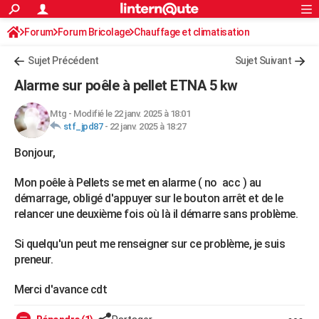
ACTUALITÉS
Forum
Forum Bricolage
Connexion
Chauffage et climatisation
S'inscrire
Rechercher
Société
Education
Villes
Politique
Faits Divers
Monde
+
SPORT
Chauffage bois/pellet/granulés
Sujet Précédent
Sujet Suivant
Football
Cyclisme
Forum
Coupe du monde 2026
Tennis
Rugby
CULTURE
Alarme sur poêle à pellet ETNA 5 kw
TNT
Cinéma
Musique
Programme TV
Streaming
Sorties cinéma
+
FINANCE
Mtg
-
Modifié le 22 janv. 2025 à 18:01
stf_jpd87
-
22 janv. 2025 à 18:27
Impôts
Immobilier
Banque
Crédit
Retraite
Epargne
Risques naturels par ville
Assurance
AUTO
Bonjour,
Réserver un essai
Berlines
Forum auto
Essais
Citadines
SUV
+
HIGH-TECH
Mon poêle à Pellets se met en alarme ( no acc ) au
Meilleur smartphone
Ordinateurs
Guide high-tech
Mobiles
Internet
Jeux vidéo
+
BRICOLAGE
démarrage, obligé d'appuyer sur le bouton arrêt et de le
relancer une deuxième fois où là il démarre sans problème.
Aménagement intérieur
Cuisine
Jardinage
+
Forum
Extérieur
Salle de bains
Rangement
WEEK-END
Si quelqu'un peut me renseigner sur ce problème, je suis
Escapades
Expositions
Week-end nature
Guides de France
Patrimoine
Musées
+
LIFESTYLE
preneur.
Bien-être
Mode
+
Art de vivre
Loisirs
Modes de vie
SANTE
Merci d'avance cdt
Guide de la santé
Médicaments
+
Alimentation
Maladies
Sommeil
VOYAGE