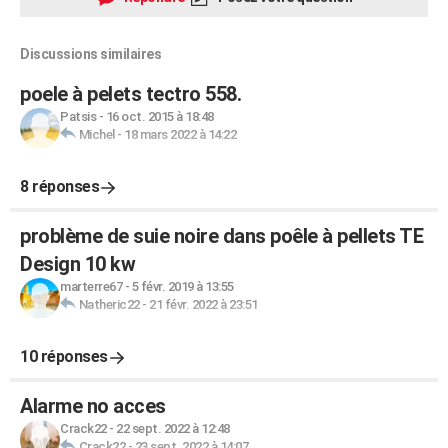
Discussions similaires
poele à pelets tectro 558.
Patsis
-
16 oct. 2015 à 18:48
Michel
-
18 mars 2022 à 14:22
8 réponses
problème de suie noire dans poêle à pellets TE
Design 10 kw
marterre67
-
5 févr. 2019 à 13:55
Natheric22
-
21 févr. 2022 à 23:51
10 réponses
Alarme no acces
Crack22
-
22 sept. 2022 à 12:48
Crack22
-
23 sept. 2022 à 14:07