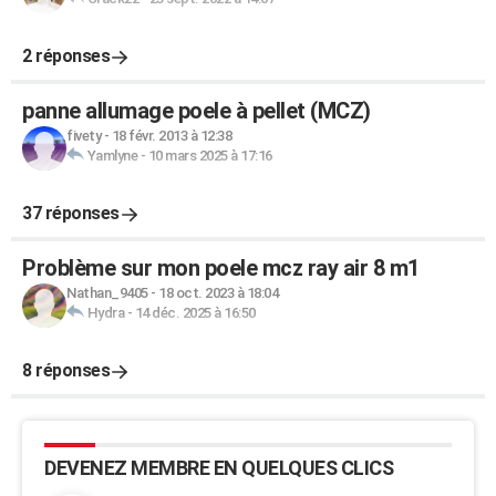
2 réponses
panne allumage poele à pellet (MCZ)
fivety
-
18 févr. 2013 à 12:38
Yamlyne
-
10 mars 2025 à 17:16
37 réponses
Problème sur mon poele mcz ray air 8 m1
Nathan_9405
-
18 oct. 2023 à 18:04
Hydra
-
14 déc. 2025 à 16:50
8 réponses
DEVENEZ MEMBRE EN QUELQUES CLICS