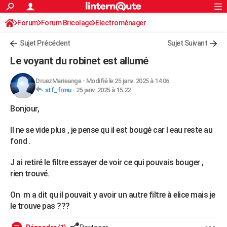
ACTUALITÉS
Forum
Forum Bricolage
Connexion
Electroménager
S'inscrire
Rechercher
Société
Education
Villes
Politique
Faits Divers
Monde
+
SPORT
Sujet Précédent
Sujet Suivant
Football
Cyclisme
Forum
Coupe du monde 2026
Tennis
Rugby
CULTURE
Le voyant du robinet est allumé
TNT
Cinéma
Musique
Programme TV
Streaming
Sorties cinéma
+
FINANCE
DruezMarieange
-
Modifié le 25 janv. 2025 à 14:06
stf_frmu
-
25 janv. 2025 à 15:22
Impôts
Immobilier
Banque
Crédit
Retraite
Epargne
Risques naturels par ville
Assurance
AUTO
Bonjour,
Réserver un essai
Berlines
Forum auto
Essais
Citadines
SUV
+
HIGH-TECH
Il ne se vide plus , je pense qu il est bougé car l eau reste au
Meilleur smartphone
Ordinateurs
Guide high-tech
Mobiles
Internet
Jeux vidéo
+
BRICOLAGE
fond .
Aménagement intérieur
Cuisine
Jardinage
+
Forum
Extérieur
Salle de bains
Rangement
WEEK-END
J ai retiré le filtre essayer de voir ce qui pouvais bouger ,
rien trouvé.
Escapades
Expositions
Week-end nature
Guides de France
Patrimoine
Musées
+
LIFESTYLE
On m a dit qu il pouvait y avoir un autre filtre à elice mais je
Bien-être
Mode
+
Art de vivre
Loisirs
Modes de vie
SANTE
le trouve pas ???
Guide de la santé
Médicaments
+
Alimentation
Maladies
Sommeil
VOYAGE