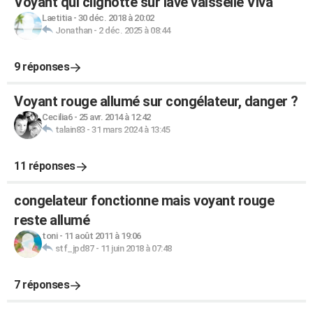
Voyant qui clignotte sur lave vaisselle Viva
Laetitia
-
30 déc. 2018 à 20:02
Jonathan
-
2 déc. 2025 à 08:44
9 réponses
Voyant rouge allumé sur congélateur, danger ?
Cecilia6
-
25 avr. 2014 à 12:42
talain83
-
31 mars 2024 à 13:45
11 réponses
congelateur fonctionne mais voyant rouge
reste allumé
toni
-
11 août 2011 à 19:06
stf_jpd87
-
11 juin 2018 à 07:48
7 réponses