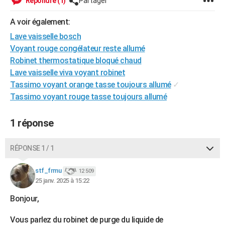
Répondre (1)
Partager
City break
Voyage de noces
Climat
Destinations
Voyage nature
Forum
+
PHOTO
A voir également:
GUIDES D'ACHAT
Lave vaisselle bosch
Voyant rouge congélateur reste allumé
BONS PLANS
Robinet thermostatique bloqué chaud
Lave vaisselle viva voyant robinet
CARTE DE VOEUX
Tassimo voyant orange tasse toujours allumé
✓
Carte Bonne année
Carte Pâques
Carte de Noël
Carte Saint-Valentin
Carte d'anniversaire
DICTIONNAIRE
Tassimo voyant rouge tasse toujours allumé
Biographies
Expressions
Dictionnaire
Citations
Proverbes
PROGRAMME TV
1 réponse
COPAINS D'AVANT
RÉPONSE 1 / 1
Se connecter
Collèges
Universités
Service militaire
S'inscrire
Lycées
Primaires
Entreprises
Avis de recherche
AVIS DE DÉCÈS
stf_frmu
12 509
FORUM
25 janv. 2025 à 15:22
Lifestyle
Sport
Television
Cinema
Bricolage
Culture
Auto
Voyage
Bonjour,
Vous parlez du robinet de purge du liquide de