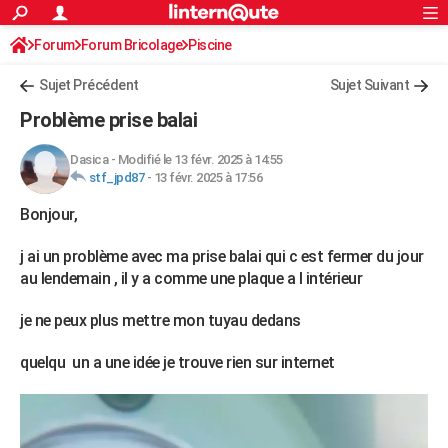
ACTUALITÉS
Forum
Forum Bricolage
Connexion
Piscine
S'inscrire
Rechercher
Société
Education
Villes
Politique
Faits Divers
Monde
+
SPORT
Sujet Précédent
Sujet Suivant
Football
Cyclisme
Forum
Coupe du monde 2026
Tennis
Rugby
CULTURE
Problème prise balai
TNT
Cinéma
Musique
Programme TV
Streaming
Sorties cinéma
+
FINANCE
Dasica
-
Modifié le 13 févr. 2025 à 14:55
stf_jpd87
-
13 févr. 2025 à 17:56
Impôts
Immobilier
Banque
Crédit
Retraite
Epargne
Risques naturels par ville
Assurance
AUTO
Bonjour,
Réserver un essai
Berlines
Forum auto
Essais
Citadines
SUV
+
HIGH-TECH
j ai un problème avec ma prise balai qui c est fermer du jour
Meilleur smartphone
Ordinateurs
Guide high-tech
Mobiles
Internet
Jeux vidéo
+
BRICOLAGE
au lendemain , il y a comme une plaque a l intérieur
Aménagement intérieur
Cuisine
Jardinage
+
Forum
Extérieur
Salle de bains
Rangement
WEEK-END
je ne peux plus mettre mon tuyau dedans
Escapades
Expositions
Week-end nature
Guides de France
Patrimoine
Musées
+
LIFESTYLE
quelqu un a une idée je trouve rien sur internet
Bien-être
Mode
+
Art de vivre
Loisirs
Modes de vie
SANTE
Guide de la santé
Médicaments
+
Alimentation
Maladies
Sommeil
VOYAGE