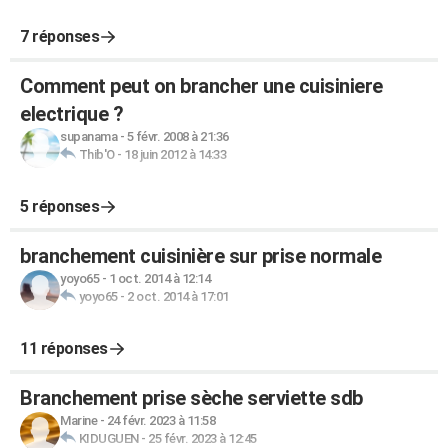
7 réponses
Comment peut on brancher une cuisiniere
electrique ?
supanama
-
5 févr. 2008 à 21:36
Thib'O
-
18 juin 2012 à 14:33
5 réponses
branchement cuisinière sur prise normale
yoyo65
-
1 oct. 2014 à 12:14
yoyo65
-
2 oct. 2014 à 17:01
11 réponses
Branchement prise sèche serviette sdb
Marine
-
24 févr. 2023 à 11:58
KIDUGUEN
-
25 févr. 2023 à 12:45