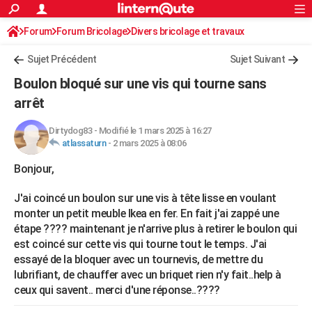
ACTUALITÉS
Forum
Forum Bricolage
Connexion
Divers bricolage et travaux
S'inscrire
Rechercher
Société
Education
Villes
Politique
Faits Divers
Monde
+
SPORT
Sujet Précédent
Sujet Suivant
Football
Cyclisme
Forum
Coupe du monde 2026
Tennis
Rugby
CULTURE
Boulon bloqué sur une vis qui tourne sans
TNT
Cinéma
Musique
Programme TV
Streaming
Sorties cinéma
+
arrêt
FINANCE
Impôts
Immobilier
Banque
Crédit
Retraite
Epargne
Risques naturels par ville
Assurance
AUTO
Dirtydog83
-
Modifié le 1 mars 2025 à 16:27
atlassaturn
-
2 mars 2025 à 08:06
Réserver un essai
Berlines
Forum auto
Essais
Citadines
SUV
+
HIGH-TECH
Bonjour,
Meilleur smartphone
Ordinateurs
Guide high-tech
Mobiles
Internet
Jeux vidéo
+
BRICOLAGE
J'ai coincé un boulon sur une vis à tête lisse en voulant
Aménagement intérieur
Cuisine
Jardinage
+
Forum
Extérieur
Salle de bains
Rangement
monter un petit meuble Ikea en fer. En fait j'ai zappé une
WEEK-END
étape ???? maintenant je n'arrive plus à retirer le boulon qui
Escapades
Expositions
Week-end nature
Guides de France
Patrimoine
Musées
+
est coincé sur cette vis qui tourne tout le temps. J'ai
LIFESTYLE
essayé de la bloquer avec un tournevis, de mettre du
Bien-être
Mode
+
Art de vivre
Loisirs
Modes de vie
SANTE
lubrifiant, de chauffer avec un briquet rien n'y fait..help à
ceux qui savent.. merci d'une réponse..????
Guide de la santé
Médicaments
+
Alimentation
Maladies
Sommeil
VOYAGE