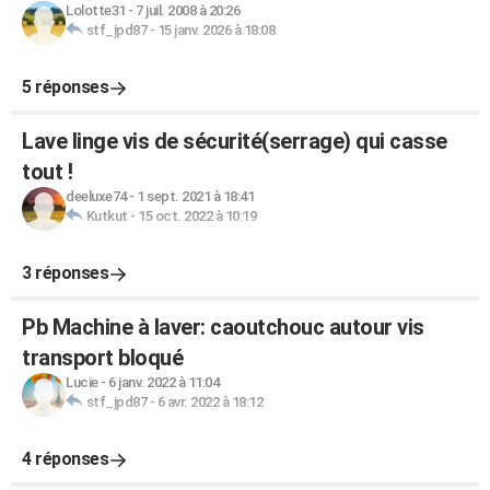
Lolotte31
-
7 juil. 2008 à 20:26
stf_jpd87
-
15 janv. 2026 à 18:08
5 réponses
Lave linge vis de sécurité(serrage) qui casse
tout !
deeluxe74
-
1 sept. 2021 à 18:41
Kutkut
-
15 oct. 2022 à 10:19
3 réponses
Pb Machine à laver: caoutchouc autour vis
transport bloqué
Lucie
-
6 janv. 2022 à 11:04
stf_jpd87
-
6 avr. 2022 à 18:12
4 réponses