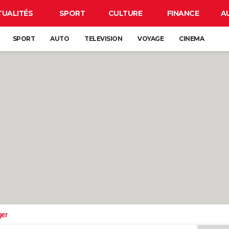
TUALITÉS
SPORT
CULTURE
FINANCE
A
SPORT
AUTO
TELEVISION
VOYAGE
CINEMA
ger