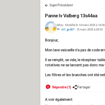
Sujet Précédent
Panne lv Valberg 13s44aa
Bliou
-
Modifié le 14 mars 2025 à 18:26
stf_jpd87
-
15 mars 2025 à 08:33
Bonjour,
Mon lave vaisselle n'a pas de code err
Il se remplit, se vide, le récepteur ta
rotatives ne se lancent pas donc ma v
Les filtres et les branches ont été ne
Répondre (1)
Partager
A voir également: