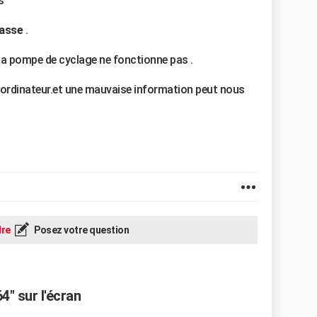
s
 passe
.
t la pompe de cyclage ne fonctionne pas .
rdinateur.et une mauvaise information peut nous
re
Posez votre question
4" sur l'écran