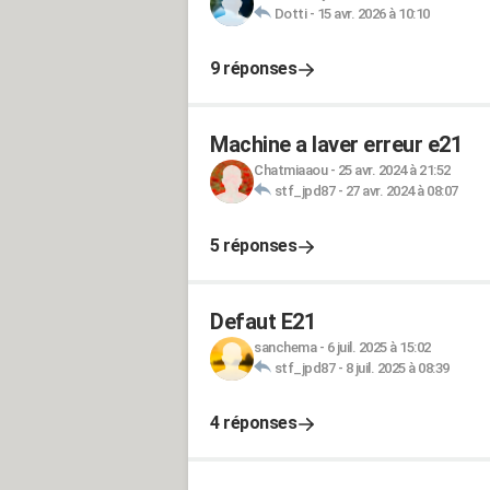
Dotti
-
15 avr. 2026 à 10:10
9 réponses
Machine a laver erreur e21
Chatmiaaou
-
25 avr. 2024 à 21:52
stf_jpd87
-
27 avr. 2024 à 08:07
5 réponses
Defaut E21
sanchema
-
6 juil. 2025 à 15:02
stf_jpd87
-
8 juil. 2025 à 08:39
4 réponses