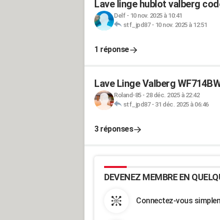
Lave linge hublot valberg cod
Delf
-
10 nov. 2025 à 10:41
stf_jpd87
-
10 nov. 2025 à 12:51
1 réponse
Lave Linge Valberg WF714BW
Roland-85
-
28 déc. 2025 à 22:42
stf_jpd87
-
31 déc. 2025 à 06:46
3 réponses
DEVENEZ MEMBRE EN QUELQ
Connectez-vous simpleme