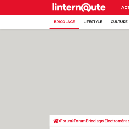
AC
BRICOLAGE
LIFESTYLE
CULTURE
Forum
Forum Bricolage
Electroména