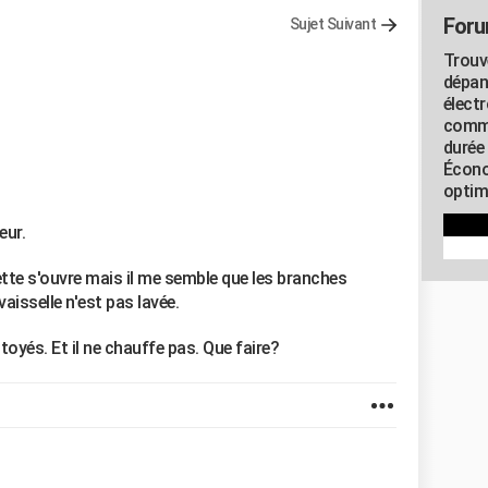
Foru
Sujet Suivant
Trouv
dépan
élect
commu
durée
Écono
optimi
eur.
blette s'ouvre mais il me semble que les branches
aisselle n'est pas lavée.
ttoyés. Et il ne chauffe pas. Que faire?