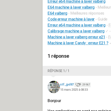
Erreur e64 machine à laver valberg
E64 machine à laver valberg
- Meilleu
E64 valberg
- Meilleures réponses
Code erreur machine à laver
- Guide
Erreur e64 machine a laver valberg
-
F
Calibrage machine a laver valberg
✓
Machine a laver valberg erreur e21
-
F
Machine à laver Candy : erreur E21 ?
1 réponse
RÉPONSE 1 / 1
stf_jpd87
29 967
15 mars 2025 à 08:33
Bonjour