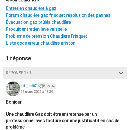
City break
Voyage de noces
Climat
Destinations
Voyage nature
Forum
+
PHOTO
Entretien chaudière à gaz
Forum chaudière gaz frisquet résolution des pannes
GUIDES D'ACHAT
Évacuation gaz brûlés chaudière
Produit entretien lave vaisselle
BONS PLANS
Probleme de pression Chaudiere Frisquet
CARTE DE VOEUX
Liste code erreur chaudière ariston
Carte Bonne année
Carte Pâques
Carte de Noël
Carte Saint-Valentin
Carte d'anniversaire
DICTIONNAIRE
1 réponse
Biographies
Expressions
Dictionnaire
Citations
Proverbes
PROGRAMME TV
RÉPONSE 1 / 1
COPAINS D'AVANT
stf_jpd87
29 967
Se connecter
Collèges
Universités
Service militaire
S'inscrire
Lycées
Primaires
Entreprises
Avis de recherche
AVIS DE DÉCÈS
21 mars 2025 à 18:39
FORUM
Bonjour
Lifestyle
Sport
Television
Cinema
Bricolage
Culture
Auto
Voyage
Une chaudière Gaz doit être entretenue par un
professionnel
avec facture comme justificatif en cas de
problème