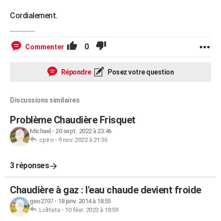
Cordialement.
0
Commenter
Répondre
Posez votre question
Discussions similaires
Problème Chaudière Frisquet
Michael
-
20 sept. 2022 à 23:46
cpiro
-
9 nov. 2022 à 21:36
3 réponses
Chaudière à gaz : l'eau chaude devient froide
geo2707
-
18 janv. 2014 à 18:55
Lolitata
-
10 févr. 2023 à 18:59