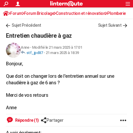
ACTUALITÉS
Forum
Forum Bricolage
Connexion
Construction et rénovation
S'inscrire
Plomberie
Rechercher
Société
Education
Villes
Politique
Faits Divers
Monde
+
SPORT
Sujet Précédent
Sujet Suivant
Football
Cyclisme
Forum
Coupe du monde 2026
Tennis
Rugby
CULTURE
Entretien chaudière à gaz
TNT
Cinéma
Musique
Programme TV
Streaming
Sorties cinéma
+
FINANCE
Anne
-
Modifié le 21 mars 2025 à 17:01
stf_jpd87
-
21 mars 2025 à 18:39
Impôts
Immobilier
Banque
Crédit
Retraite
Epargne
Risques naturels par ville
Assurance
AUTO
Bonjour,
Réserver un essai
Berlines
Forum auto
Essais
Citadines
SUV
+
HIGH-TECH
Que doit on changer lors de l'entretien annuel sur une
Meilleur smartphone
Ordinateurs
Guide high-tech
Mobiles
Internet
Jeux vidéo
+
BRICOLAGE
chaudière à gaz de 6 ans ?
Aménagement intérieur
Cuisine
Jardinage
+
Forum
Extérieur
Salle de bains
Rangement
WEEK-END
Merci de vos retours
Escapades
Expositions
Week-end nature
Guides de France
Patrimoine
Musées
+
LIFESTYLE
Anne
Bien-être
Mode
+
Art de vivre
Loisirs
Modes de vie
SANTE
Répondre (1)
Partager
Guide de la santé
Médicaments
+
Alimentation
Maladies
Sommeil
VOYAGE
A voir également: