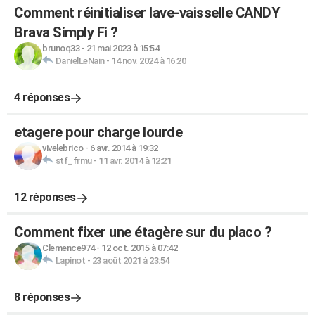
Comment réinitialiser lave-vaisselle CANDY
Brava Simply Fi ?
brunoq33
-
21 mai 2023 à 15:54
DanielLeNain
-
14 nov. 2024 à 16:20
4 réponses
etagere pour charge lourde
vivelebrico
-
6 avr. 2014 à 19:32
stf_frmu
-
11 avr. 2014 à 12:21
12 réponses
Comment fixer une étagère sur du placo ?
Clemence974
-
12 oct. 2015 à 07:42
Lapinot
-
23 août 2021 à 23:54
8 réponses