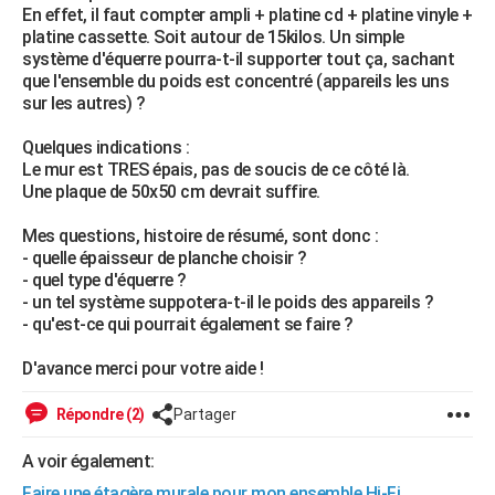
En effet, il faut compter ampli + platine cd + platine vinyle +
City break
Voyage de noces
Climat
Destinations
Voyage nature
Forum
+
PHOTO
platine cassette. Soit autour de 15kilos. Un simple
système d'équerre pourra-t-il supporter tout ça, sachant
GUIDES D'ACHAT
que l'ensemble du poids est concentré (appareils les uns
sur les autres) ?
BONS PLANS
Quelques indications :
CARTE DE VOEUX
Le mur est TRES épais, pas de soucis de ce côté là.
Une plaque de 50x50 cm devrait suffire.
Carte Bonne année
Carte Pâques
Carte de Noël
Carte Saint-Valentin
Carte d'anniversaire
DICTIONNAIRE
Mes questions, histoire de résumé, sont donc :
Biographies
Expressions
Dictionnaire
Citations
Proverbes
PROGRAMME TV
- quelle épaisseur de planche choisir ?
- quel type d'équerre ?
COPAINS D'AVANT
- un tel système suppotera-t-il le poids des appareils ?
- qu'est-ce qui pourrait également se faire ?
Se connecter
Collèges
Universités
Service militaire
S'inscrire
Lycées
Primaires
Entreprises
Avis de recherche
AVIS DE DÉCÈS
D'avance merci pour votre aide !
FORUM
Répondre (2)
Partager
Lifestyle
Sport
Television
Cinema
Bricolage
Culture
Auto
Voyage
A voir également:
Faire une étagère murale pour mon ensemble Hi-Fi