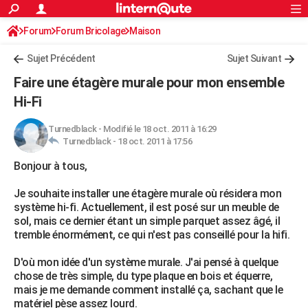
ACTUALITÉS
Forum
Forum Bricolage
Connexion
Maison
S'inscrire
Rechercher
Société
Education
Villes
Politique
Faits Divers
Monde
+
SPORT
Sujet Précédent
Sujet Suivant
Football
Cyclisme
Forum
Coupe du monde 2026
Tennis
Rugby
CULTURE
Faire une étagère murale pour mon ensemble
TNT
Cinéma
Musique
Programme TV
Streaming
Sorties cinéma
+
Hi-Fi
FINANCE
Impôts
Immobilier
Banque
Crédit
Retraite
Epargne
Risques naturels par ville
Assurance
AUTO
Turnedblack
-
Modifié le 18 oct. 2011 à 16:29
Turnedblack -
18 oct. 2011 à 17:56
Réserver un essai
Berlines
Forum auto
Essais
Citadines
SUV
+
HIGH-TECH
Bonjour à tous,
Meilleur smartphone
Ordinateurs
Guide high-tech
Mobiles
Internet
Jeux vidéo
+
BRICOLAGE
Je souhaite installer une étagère murale où résidera mon
système hi-fi. Actuellement, il est posé sur un meuble de
Aménagement intérieur
Cuisine
Jardinage
+
Forum
Extérieur
Salle de bains
Rangement
WEEK-END
sol, mais ce dernier étant un simple parquet assez âgé, il
tremble énormément, ce qui n'est pas conseillé pour la hifi.
Escapades
Expositions
Week-end nature
Guides de France
Patrimoine
Musées
+
LIFESTYLE
D'où mon idée d'un système murale. J'ai pensé à quelque
Bien-être
Mode
+
Art de vivre
Loisirs
Modes de vie
SANTE
chose de très simple, du type plaque en bois et équerre,
mais je me demande comment installé ça, sachant que le
Guide de la santé
Médicaments
+
Alimentation
Maladies
Sommeil
VOYAGE
matériel pèse assez lourd.