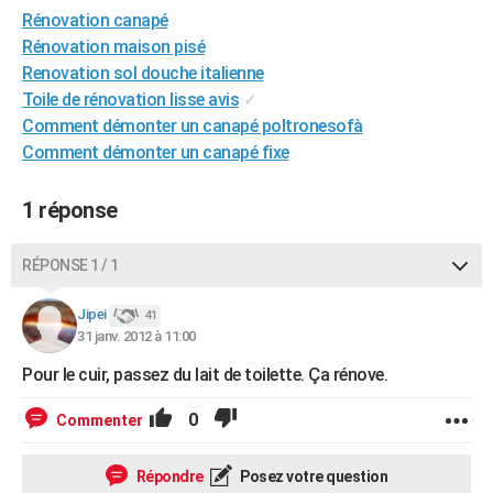
Rénovation canapé
City break
Voyage de noces
Climat
Destinations
Voyage nature
Forum
+
PHOTO
Rénovation maison pisé
GUIDES D'ACHAT
Renovation sol douche italienne
Toile de rénovation lisse avis
✓
BONS PLANS
Comment démonter un canapé poltronesofà
Comment démonter un canapé fixe
CARTE DE VOEUX
Carte Bonne année
Carte Pâques
Carte de Noël
Carte Saint-Valentin
Carte d'anniversaire
DICTIONNAIRE
1 réponse
Biographies
Expressions
Dictionnaire
Citations
Proverbes
PROGRAMME TV
RÉPONSE 1 / 1
COPAINS D'AVANT
Jipei
41
Se connecter
Collèges
Universités
Service militaire
S'inscrire
Lycées
Primaires
Entreprises
Avis de recherche
31 janv. 2012 à 11:00
AVIS DE DÉCÈS
Pour le cuir, passez du lait de toilette. Ça rénove.
FORUM
0
Commenter
Lifestyle
Sport
Television
Cinema
Bricolage
Culture
Auto
Voyage
Répondre
Posez votre question