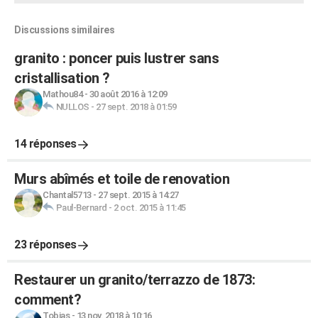
Discussions similaires
granito : poncer puis lustrer sans
cristallisation ?
Mathou84
-
30 août 2016 à 12:09
NULLOS
-
27 sept. 2018 à 01:59
14 réponses
Murs abîmés et toile de renovation
Chantal5713
-
27 sept. 2015 à 14:27
Paul-Bernard
-
2 oct. 2015 à 11:45
23 réponses
Restaurer un granito/terrazzo de 1873:
comment?
Tobias
-
13 nov. 2018 à 10:16