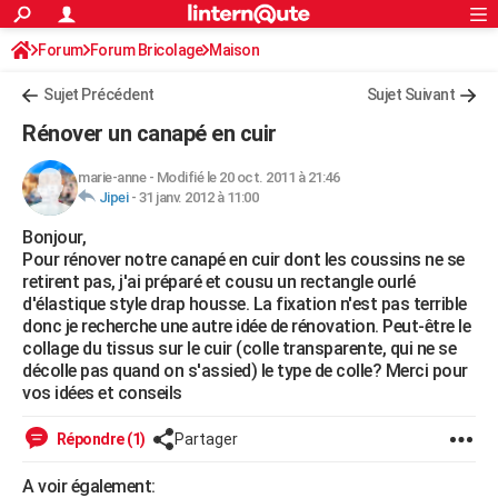
ACTUALITÉS
Forum
Forum Bricolage
Connexion
Maison
S'inscrire
Rechercher
Société
Education
Villes
Politique
Faits Divers
Monde
+
SPORT
Sujet Précédent
Sujet Suivant
Football
Cyclisme
Forum
Coupe du monde 2026
Tennis
Rugby
CULTURE
Rénover un canapé en cuir
TNT
Cinéma
Musique
Programme TV
Streaming
Sorties cinéma
+
FINANCE
marie-anne
-
Modifié le 20 oct. 2011 à 21:46
Jipei
-
31 janv. 2012 à 11:00
Impôts
Immobilier
Banque
Crédit
Retraite
Epargne
Risques naturels par ville
Assurance
AUTO
Bonjour,
Réserver un essai
Berlines
Forum auto
Essais
Citadines
SUV
+
HIGH-TECH
Pour rénover notre canapé en cuir dont les coussins ne se
retirent pas, j'ai préparé et cousu un rectangle ourlé
Meilleur smartphone
Ordinateurs
Guide high-tech
Mobiles
Internet
Jeux vidéo
+
BRICOLAGE
d'élastique style drap housse. La fixation n'est pas terrible
donc je recherche une autre idée de rénovation. Peut-être le
Aménagement intérieur
Cuisine
Jardinage
+
Forum
Extérieur
Salle de bains
Rangement
WEEK-END
collage du tissus sur le cuir (colle transparente, qui ne se
décolle pas quand on s'assied) le type de colle? Merci pour
Escapades
Expositions
Week-end nature
Guides de France
Patrimoine
Musées
+
LIFESTYLE
vos idées et conseils
Bien-être
Mode
+
Art de vivre
Loisirs
Modes de vie
SANTE
Répondre (1)
Partager
Guide de la santé
Médicaments
+
Alimentation
Maladies
Sommeil
VOYAGE
A voir également: