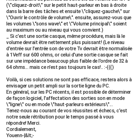
(\"cliquez-droit\" sur le petit haut-parleur en bas à droite
dans la barre des tâches et ensuite \"cliquez-gauche\" sur
\"Ouvrir le contrôle de volume\". ensuite, assurez-vous que
les volumes \"sons wave\" et \"Volume principal\" soient
au maximum ou au niveau qui vous convient.)
_ Si c'est une sortie casque, même procédure, mais là le
volume devrait être nettement plus puissant! (Le niveau
d'entrée sur l'entrée son de votre Tv devrait être normalisée
à 1Veff sur 600 ohms, or celui d'une sortie casque se fait
sur une impédance beaucoup plus faible de l'ordre de 32 à
64 ohms... mais ce n'est pas toujours le cas!.. :-((()
Voilà, si ces solutions ne sont pas efficace, restera alors à
envisager un petit ampli sur la sortie ligne du PC.
En général, sur les PC récents, il est possible de déterminer
de façon logiciel, l'affectation des sorties son en mode
\"ligne\" ou en mode \"haut-parleurs extérieurs\"...
Tenez-nous au courant de vos réussites et échecs, c'est
notre seule rétribution pour le temps passé à vous
répondre! Merci.
Cordialement,
Youenn-|&lt;-