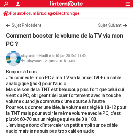
ACTUALITÉS
Forum
Forum Bricolage
Connexion
Electronique
S'inscrire
Rechercher
Société
Education
Villes
Politique
Faits Divers
Monde
+
SPORT
Sujet Précédent
Sujet Suivant
Football
Cyclisme
Forum
Coupe du monde 2026
Tennis
Rugby
CULTURE
Comment booster le volume de la TV via mon
TNT
Cinéma
Musique
Programme TV
Streaming
Sorties cinéma
+
PC ?
FINANCE
Impôts
Immobilier
Banque
Crédit
Retraite
Epargne
Risques naturels par ville
Assurance
AUTO
slaytanic
-
Modifié le 10 juin 2010 à 11:40
slaytanic -
21 juin 2010 à 14:03
Réserver un essai
Berlines
Forum auto
Essais
Citadines
SUV
+
HIGH-TECH
Bonjour à tous.
J'ai connecté mon PC à ma TV via la prise DVI + un câble
Meilleur smartphone
Ordinateurs
Guide high-tech
Mobiles
Internet
Jeux vidéo
+
BRICOLAGE
analogique (jack) pour l'audio.
Mais le son de la TNT est beaucoup plus fort que celui qui
Aménagement intérieur
Cuisine
Jardinage
+
Forum
Extérieur
Salle de bains
Rangement
WEEK-END
vient du PC, obligeant de louer fortement avec la touche
volume quand je commute d'une source à l'autre.
Escapades
Expositions
Week-end nature
Guides de France
Patrimoine
Musées
+
LIFESTYLE
Pour vous donner une idée, le volume est réglé à 10-12 pour
la TNT mais pour avoir le même volume avec le PC, c'est
Bien-être
Mode
+
Art de vivre
Loisirs
Modes de vie
SANTE
plutôt 60-70 sur un réglage qui va de 0 à 100.
J'envisage donc d'intercaler un petit ampli sur ce câble
Guide de la santé
Médicaments
+
Alimentation
Maladies
Sommeil
VOYAGE
audio mais je ne suis pas trop calé en audio.