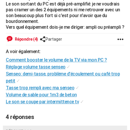
Le son sortant du PC est déjà pré-amplifié: je ne voudrais
City break
Voyage de noces
Climat
Destinations
Voyage nature
Forum
+
PHOTO
pas cramer un des 2 équipements ni me retrouver avec un
son beaucoup plus fort si c'est pour n'avoir que du
GUIDES D'ACHAT
bourdonnement.
Vers quel équipement dois-je me diriger: ampli ou préampli ?
BONS PLANS
Répondre (4)
Partager
CARTE DE VOEUX
A voir également:
Carte Bonne année
Carte Pâques
Carte de Noël
Carte Saint-Valentin
Carte d'anniversaire
DICTIONNAIRE
Comment booster le volume de la TV via mon PC ?
Biographies
Expressions
Dictionnaire
Citations
Proverbes
PROGRAMME TV
Réglage volume tasse senseo
✓
Senseo: demi-tasse, problème d'écoulement ou café trop
COPAINS D'AVANT
petit
✓
Tasse trop rempli avec ma senseo
✓
Se connecter
Collèges
Universités
Service militaire
S'inscrire
Lycées
Primaires
Entreprises
Avis de recherche
AVIS DE DÉCÈS
Volume de sable pour 1m3 de beton
FORUM
Le son se coupe par intermittence tv
✓
Lifestyle
Sport
Television
Cinema
Bricolage
Culture
Auto
Voyage
4 réponses