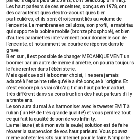
parleurs depuis plus de 25 ans, dont beaucoup d'Infinity.
Les haut parleurs de ces enceintes, conçus en 1978, ont
des caractéristiques electro-acoustiques bien
particulières, et ils sont étroitement liés au volume de
l'enceinte. La membrane en cellulose, son profil, le matériau
qui supporte la bobine mobile (bronze phosphoré), et bien
d'autres paramètres interviennent pour donner le son de
l'enceinte, et notamment sa courbe de réponse dans le
grave.
Bien sur , il est possible de changer MECANIQUEMENT un
boomer par un autre de même diamètre, on pourra toujours
le faire rentrer dans l'ébénisterie.
Mais quel que soit le boomer choisi, il ne sera jamais
adapté à l'enceinte telle qu'elle a été conçue à l'origine. Et
c'est encore plus vrai s'il s'agit d'un haut parleur actuel,
très différent dans sa construction des haut parleurs d'il y
a trente ans.
Le son aura du mal à s'harmoniser avec le tweeter EMIT à
ruban ( un HP de très grande qualité!) et vous perdrez tout
ce qui fait la qualité de son de vos Infinity.
La meilleure ( et à mon avis la seule) solution est de faire
réparer la suspension de vos haut parleurs. Vous pouvez
même acheter les kits sur Internet pour le faire. N'importe