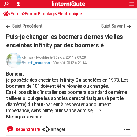
ACTUALITÉS
Forum
Forum Bricolage
Connexion
Electronique
S'inscrire
Rechercher
Société
Education
Villes
Politique
Faits Divers
Monde
+
SPORT
Sujet Précédent
Sujet Suivant
Football
Cyclisme
Forum
Coupe du monde 2026
Tennis
Rugby
CULTURE
Puis-je changer les boomers de mes vieilles
TNT
Cinéma
Musique
Programme TV
Streaming
Sorties cinéma
+
enceintes Infinity par des boomers é
FINANCE
Impôts
Immobilier
Banque
Crédit
Retraite
Epargne
Risques naturels par ville
Assurance
AUTO
klkmva
-
Modifié le 30 nov. 2011 à 09:29
stf_mareson
-
30 août 2012 à 21:14
Réserver un essai
Berlines
Forum auto
Essais
Citadines
SUV
+
HIGH-TECH
Bonjour,
je possède des enceintes Infinity Qa achetées en 1978. Les
Meilleur smartphone
Ordinateurs
Guide high-tech
Mobiles
Internet
Jeux vidéo
+
BRICOLAGE
boomers de 10" doivent être réparés ou changés.
Est-il possible d'installer des boomers standard de même
Aménagement intérieur
Cuisine
Jardinage
+
Forum
Extérieur
Salle de bains
Rangement
WEEK-END
taille et si oui quelles sont les caractéristiques (à part le
diamètre) du haut-parleur à respecter absolument :
Escapades
Expositions
Week-end nature
Guides de France
Patrimoine
Musées
+
LIFESTYLE
impédance, sensibilité, puissance admise, ... ?
Merci par avance.
Bien-être
Mode
+
Art de vivre
Loisirs
Modes de vie
SANTE
Répondre (4)
Partager
Guide de la santé
Médicaments
+
Alimentation
Maladies
Sommeil
VOYAGE