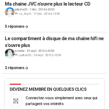
Ma chaine JVC n'ouvre plus le lecteur CD
juliette20
-
7 déc. 2014 à 20:03
Le_Buch
-
17 déc. 2014 à 12:05
5 réponses
Le compartiment à disque de ma chaine hifi ne
s'ouvre plus
Azaelia
-
23 sept. 2012 à 20:03
paikan33
-
24 sept. 2012 à 10:00
2 réponses
DEVENEZ MEMBRE EN QUELQUES CLICS
Connectez-vous simplement avec ceux qui
partagent vos intérêts