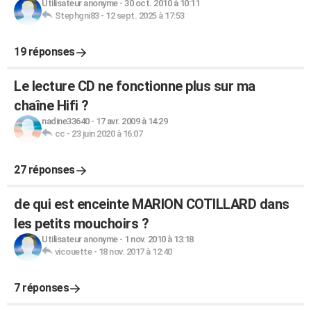
Utilisateur anonyme
-
30 oct. 2010 à 10:11
Stephgni83
-
12 sept. 2025 à 17:53
19 réponses
Le lecture CD ne fonctionne plus sur ma
chaîne Hifi ?
nadine33640
-
17 avr. 2009 à 14:29
cc
-
23 juin 2020 à 16:07
27 réponses
de qui est enceinte MARION COTILLARD dans
les petits mouchoirs ?
Utilisateur anonyme
-
1 nov. 2010 à 13:18
vicouette
-
18 nov. 2017 à 12:40
7 réponses