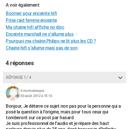
A voir également:
City break
Voyage de noces
Climat
Destinations
Voyage nature
Forum
+
PHOTO
Boomer pour enceinte hifi
GUIDES D'ACHAT
Prise raid femme enceinte
Ma chaine hifi affiche no disc
BONS PLANS
Enceinte marshall ne s'allume plus
✓
Pourquoi ma chaîne Philips ne lit plus les CD ?
CARTE DE VOEUX
Chaine hifi s'allume mais pas de son
Carte Bonne année
Carte Pâques
Carte de Noël
Carte Saint-Valentin
Carte d'anniversaire
DICTIONNAIRE
4 réponses
Biographies
Expressions
Dictionnaire
Citations
Proverbes
PROGRAMME TV
COPAINS D'AVANT
RÉPONSE 1 / 4
Se connecter
Collèges
Universités
Service militaire
S'inscrire
Lycées
Primaires
Entreprises
Avis de recherche
AVIS DE DÉCÈS
Sonomaniaque
30 août 2012 à 15:16
FORUM
Bonjour, Je déterre ce sujet non pas pour la personne qui a
Lifestyle
Sport
Television
Cinema
Bricolage
Culture
Auto
Voyage
posé la question à l'origine, mais pour tous ceux qui
tomberont sur ce post par hasard.
Je suis professionnel de l'audio et je répare des haut