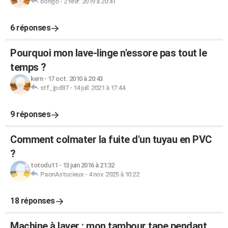
bongo
-
2 févr. 2019 à 20:41
6 réponses
Pourquoi mon lave-linge n'essore pas tout le
temps ?
kern
-
17 oct. 2010 à 20:43
stf_jpd87
-
14 juil. 2021 à 17:44
9 réponses
Comment colmater la fuite d'un tuyau en PVC
?
totodu11
-
13 juin 2016 à 21:32
PaonAstucieux
-
4 nov. 2025 à 10:22
18 réponses
Machine à laver : mon tambour tape pendant