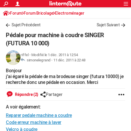
ACTUALITÉS
Forum
Forum Bricolage
Connexion
Electroménager
S'inscrire
Rechercher
Société
Education
Villes
Politique
Faits Divers
Monde
+
SPORT
Sujet Précédent
Sujet Suivant
Football
Cyclisme
Forum
Coupe du monde 2026
Tennis
Rugby
CULTURE
Pédale pour machine à coudre SINGER
TNT
Cinéma
Musique
Programme TV
Streaming
Sorties cinéma
+
(FUTURA 10 000)
FINANCE
Impôts
Immobilier
Banque
Crédit
Retraite
Epargne
Risques naturels par ville
Assurance
AUTO
riffel
-
Modifié le 1 déc. 2011 à 12:54
simonelegrand -
11 déc. 2011 à 22:48
Réserver un essai
Berlines
Forum auto
Essais
Citadines
SUV
+
HIGH-TECH
Bonjour
j'ai égaré la pédale de ma brodeuse singer (futura 10000) je
Meilleur smartphone
Ordinateurs
Guide high-tech
Mobiles
Internet
Jeux vidéo
+
BRICOLAGE
recherche donc une pédale en occasion. Merci
Aménagement intérieur
Cuisine
Jardinage
+
Forum
Extérieur
Salle de bains
Rangement
WEEK-END
Répondre (2)
Partager
Escapades
Expositions
Week-end nature
Guides de France
Patrimoine
Musées
+
LIFESTYLE
A voir également:
Bien-être
Mode
+
Art de vivre
Loisirs
Modes de vie
SANTE
Reparer pedale machine a coudre
Code erreur machine à laver
Guide de la santé
Médicaments
+
Alimentation
Maladies
Sommeil
VOYAGE
Velcro à coudre