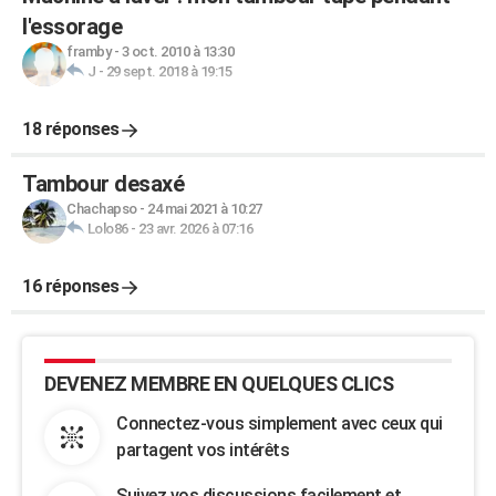
l'essorage
framby
-
3 oct. 2010 à 13:30
J
-
29 sept. 2018 à 19:15
18 réponses
Tambour desaxé
Chachapso
-
24 mai 2021 à 10:27
Lolo86
-
23 avr. 2026 à 07:16
16 réponses
DEVENEZ MEMBRE EN QUELQUES CLICS
Connectez-vous simplement avec ceux qui
partagent vos intérêts
Suivez vos discussions facilement et