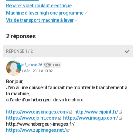
Reparer volet roulant electrique
City break
Voyage de noces
Climat
Destinations
Voyage nature
Forum
+
PHOTO
Machine à laver high one programme
✓
GUIDES D'ACHAT
Vis de transport machine à laver
✓
BONS PLANS
2 réponses
CARTE DE VOEUX
RÉPONSE 1 / 2
Carte Bonne année
Carte Pâques
Carte de Noël
Carte Saint-Valentin
Carte d'anniversaire
DICTIONNAIRE
jdf_daniel26
1 813
Biographies
Expressions
Dictionnaire
Citations
Proverbes
PROGRAMME TV
1 déc. 2011 à 13:02
COPAINS D'AVANT
Bonjour,
J'en ai une caisse! il faudrait me montrer le branchement à
Se connecter
Collèges
Universités
Service militaire
S'inscrire
Lycées
Primaires
Entreprises
Avis de recherche
la machine,
AVIS DE DÉCÈS
à l'aide d'un hébergeur de votre choix:
FORUM
https://www.casimages.com/
http://www.cijoint.fr/
Lifestyle
Sport
Television
Cinema
Bricolage
Culture
Auto
Voyage
https://www.cjoint.com/
https://www.imagup.com/
http://www.hebergeur-images.fr/
https://www.zupimages.net/