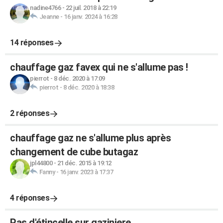
nadine4766
-
22 juil. 2018 à 22:19
Jeanne
-
16 janv. 2024 à 16:28
14 réponses
chauffage gaz favex qui ne s'allume pas !
pierrot
-
8 déc. 2020 à 17:09
pierrot
-
8 déc. 2020 à 18:38
2 réponses
chauffage gaz ne s'allume plus après
changement de cube butagaz
jpl44800
-
21 déc. 2015 à 19:12
Fanny
-
16 janv. 2023 à 17:37
4 réponses
Pas d'étincelle sur gaziniere