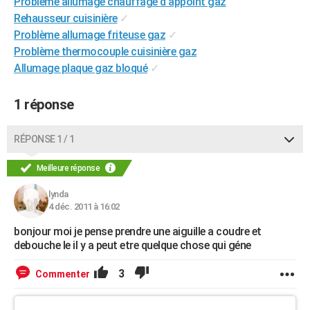
Probleme allumage chauffage d'appoint gaz
City break
Voyage de noces
Climat
Destinations
Voyage nature
Forum
+
PHOTO
Rehausseur cuisinière
✓
Problème allumage friteuse gaz
✓
GUIDES D'ACHAT
Problème thermocouple cuisinière gaz
Allumage plaque gaz bloqué
✓
BONS PLANS
CARTE DE VOEUX
1 réponse
Carte Bonne année
Carte Pâques
Carte de Noël
Carte Saint-Valentin
Carte d'anniversaire
DICTIONNAIRE
RÉPONSE 1 / 1
Biographies
Expressions
Dictionnaire
Citations
Proverbes
PROGRAMME TV
Meilleure réponse
COPAINS D'AVANT
lynda
4 déc. 2011 à 16:02
Se connecter
Collèges
Universités
Service militaire
S'inscrire
Lycées
Primaires
Entreprises
Avis de recherche
AVIS DE DÉCÈS
bonjour moi je pense prendre une aiguille a coudre et
FORUM
debouche le il y a peut etre quelque chose qui géne
Lifestyle
Sport
Television
Cinema
Bricolage
Culture
Auto
Voyage
3
Commenter