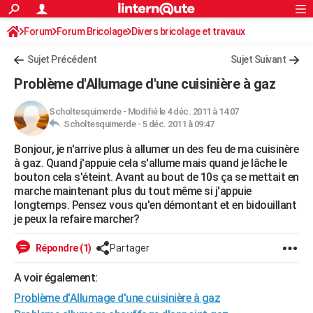
ACTUALITÉS
Forum
Forum Bricolage
Connexion
Divers bricolage et travaux
S'inscrire
Rechercher
Société
Education
Villes
Politique
Faits Divers
Monde
+
SPORT
Sujet Précédent
Sujet Suivant
Football
Cyclisme
Forum
Coupe du monde 2026
Tennis
Rugby
CULTURE
Problème d'Allumage d'une cuisinière à gaz
TNT
Cinéma
Musique
Programme TV
Streaming
Sorties cinéma
+
FINANCE
Scholtesquimerde
-
Modifié le 4 déc. 2011 à 14:07
Scholtesquimerde -
5 déc. 2011 à 09:47
Impôts
Immobilier
Banque
Crédit
Retraite
Epargne
Risques naturels par ville
Assurance
AUTO
Bonjour, je n'arrive plus à allumer un des feu de ma cuisinère
Réserver un essai
Berlines
Forum auto
Essais
Citadines
SUV
+
HIGH-TECH
à gaz. Quand j'appuie cela s'allume mais quand je lâche le
bouton cela s'éteint. Avant au bout de 10s ça se mettait en
Meilleur smartphone
Ordinateurs
Guide high-tech
Mobiles
Internet
Jeux vidéo
+
BRICOLAGE
marche maintenant plus du tout même si j'appuie
longtemps. Pensez vous qu'en démontant et en bidouillant
Aménagement intérieur
Cuisine
Jardinage
+
Forum
Extérieur
Salle de bains
Rangement
WEEK-END
je peux la refaire marcher?
Escapades
Expositions
Week-end nature
Guides de France
Patrimoine
Musées
+
LIFESTYLE
Répondre (1)
Partager
Bien-être
Mode
+
Art de vivre
Loisirs
Modes de vie
SANTE
A voir également:
Problème d'Allumage d'une cuisinière à gaz
Guide de la santé
Médicaments
+
Alimentation
Maladies
Sommeil
VOYAGE