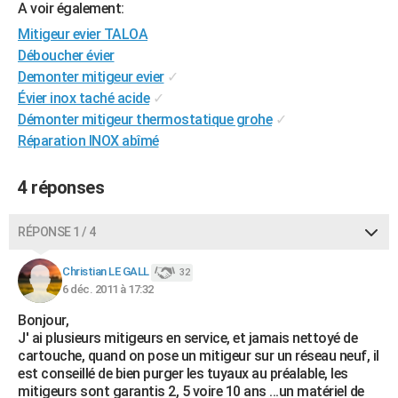
A voir également:
City break
Voyage de noces
Climat
Destinations
Voyage nature
Forum
+
PHOTO
Mitigeur evier TALOA
Déboucher évier
GUIDES D'ACHAT
Demonter mitigeur evier
✓
BONS PLANS
Évier inox taché acide
✓
Démonter mitigeur thermostatique grohe
✓
CARTE DE VOEUX
Réparation INOX abîmé
Carte Bonne année
Carte Pâques
Carte de Noël
Carte Saint-Valentin
Carte d'anniversaire
DICTIONNAIRE
4 réponses
Biographies
Expressions
Dictionnaire
Citations
Proverbes
PROGRAMME TV
RÉPONSE 1 / 4
COPAINS D'AVANT
Se connecter
Collèges
Universités
Service militaire
S'inscrire
Lycées
Primaires
Entreprises
Avis de recherche
Christian LE GALL
32
AVIS DE DÉCÈS
6 déc. 2011 à 17:32
FORUM
Bonjour,
J' ai plusieurs mitigeurs en service, et jamais nettoyé de
Lifestyle
Sport
Television
Cinema
Bricolage
Culture
Auto
Voyage
cartouche, quand on pose un mitigeur sur un réseau neuf, il
est conseillé de bien purger les tuyaux au préalable, les
mitigeurs sont garantis 2, 5 voire 10 ans ...un matériel de