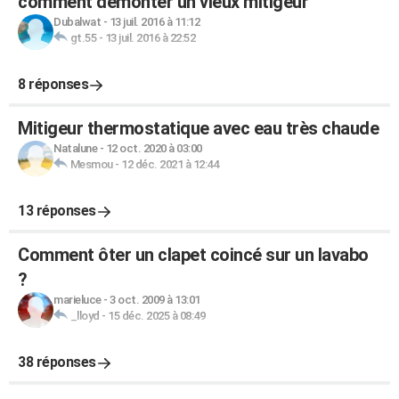
comment démonter un vieux mitigeur
Dubalwat
-
13 juil. 2016 à 11:12
gt.55
-
13 juil. 2016 à 22:52
8 réponses
Mitigeur thermostatique avec eau très chaude
Natalune
-
12 oct. 2020 à 03:00
Mesmou
-
12 déc. 2021 à 12:44
13 réponses
Comment ôter un clapet coincé sur un lavabo
?
marieluce
-
3 oct. 2009 à 13:01
_lloyd
-
15 déc. 2025 à 08:49
38 réponses