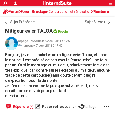
ACTUALITÉS
Forum
Forum Bricolage
Connexion
Construction et rénovation
S'inscrire
Plomberie
Rechercher
Société
Education
Villes
Politique
Faits Divers
Monde
+
SPORT
Sujet Précédent
Sujet Suivant
Football
Cyclisme
Forum
Coupe du monde 2026
Tennis
Rugby
CULTURE
Mitigeur evier TALOA
Résolu
TNT
Cinéma
Musique
Programme TV
Streaming
Sorties cinéma
+
FINANCE
arpege
-
Modifié le 5 déc. 2011 à 17:53
arpege -
7 déc. 2011 à 17:42
Impôts
Immobilier
Banque
Crédit
Retraite
Epargne
Risques naturels par ville
Assurance
AUTO
Bonjour, je viens d'acheter un mitigeur évier Taloa, et dans
Réserver un essai
Berlines
Forum auto
Essais
Citadines
SUV
+
HIGH-TECH
la notice, il est précisé de nettoyer la "cartouche" une fois
par an. Or si le montage du mitigeur, relativement facile est
Meilleur smartphone
Ordinateurs
Guide high-tech
Mobiles
Internet
Jeux vidéo
+
BRICOLAGE
très expliqué, par contre sur les éclatés du mitigeur, aucune
trace de cette cartouche(sans doute céramique) ni
Aménagement intérieur
Cuisine
Jardinage
+
Forum
Extérieur
Salle de bains
Rangement
WEEK-END
d'explication pour la démonter.
Je n'en suis par encore là puisque achat récent, mais il
Escapades
Expositions
Week-end nature
Guides de France
Patrimoine
Musées
+
LIFESTYLE
serait bon de savoir pour plus tard.
merci à tous
Bien-être
Mode
+
Art de vivre
Loisirs
Modes de vie
SANTE
Répondre (4)
Posez votre question
Partager
Guide de la santé
Médicaments
+
Alimentation
Maladies
Sommeil
VOYAGE