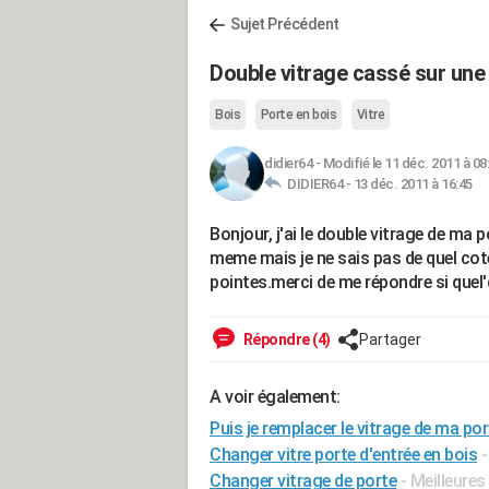
Sujet Précédent
Double vitrage cassé sur une 
Bois
Porte en bois
Vitre
didier64
-
Modifié le 11 déc. 2011 à 08
DIDIER64 -
13 déc. 2011 à 16:45
Bonjour, j'ai le double vitrage de ma 
meme mais je ne sais pas de quel coté
pointes.merci de me répondre si quel'
Répondre (4)
Partager
A voir également:
Puis je remplacer le vitrage de ma por
Changer vitre porte d'entrée en bois
-
Changer vitrage de porte
- Meilleure