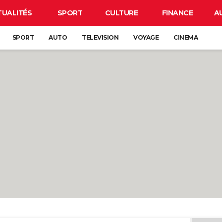
TUALITÉS
SPORT
CULTURE
FINANCE
A
SPORT
AUTO
TELEVISION
VOYAGE
CINEMA