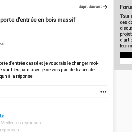
Foru
Sujet Suivant
Tout s
porte d'entrée en bois massif
des c
discu
proje
d'art
:58
leur m
porte d'entrée cassé et je voudrais le changer moi-
 sont les parcloses je ne vois pas de traces de
qun à la réponse.
te
 Meilleures réponses
s réponses