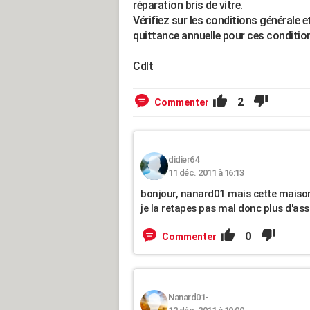
réparation bris de vitre.
Vérifiez sur les conditions générale e
quittance annuelle pour ces condition
Cdlt
2
Commenter
didier64
11 déc. 2011 à 16:13
bonjour, nanard01 mais cette maison 
je la retapes pas mal donc plus d'as
0
Commenter
Nanard01-