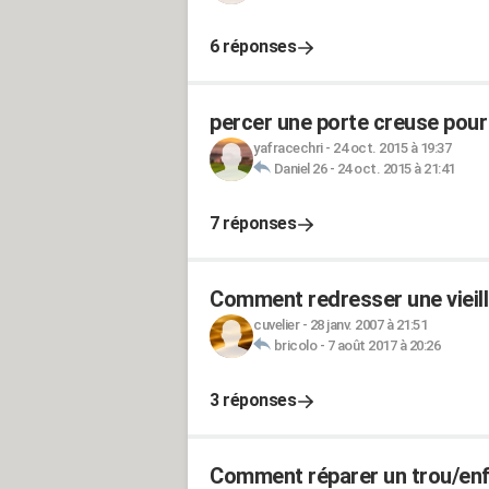
6 réponses
percer une porte creuse pour
yafracechri
-
24 oct. 2015 à 19:37
Daniel 26
-
24 oct. 2015 à 21:41
7 réponses
Comment redresser une vieill
cuvelier
-
28 janv. 2007 à 21:51
bricolo
-
7 août 2017 à 20:26
3 réponses
Comment réparer un trou/enf