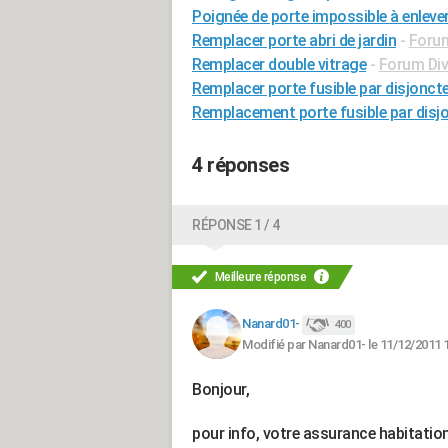
Poignée de porte impossible à enleve
Remplacer porte abri de jardin
-
Forum
Remplacer double vitrage
-
Forum Div
Remplacer porte fusible par disjonct
Remplacement porte fusible par disj
4 réponses
RÉPONSE 1 / 4
Meilleure réponse
Nanard01-
400
Modifié par Nanard01- le 11/12/2011 
Bonjour,
pour info, votre assurance habitation