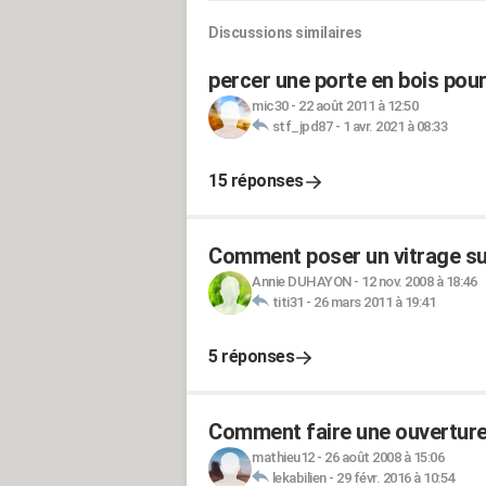
Discussions similaires
percer une porte en bois pour 
mic30
-
22 août 2011 à 12:50
stf_jpd87
-
1 avr. 2021 à 08:33
15 réponses
Comment poser un vitrage su
Annie DUHAYON
-
12 nov. 2008 à 18:46
titi31
-
26 mars 2011 à 19:41
5 réponses
Comment faire une ouverture
mathieu12
-
26 août 2008 à 15:06
lekabilien
-
29 févr. 2016 à 10:54