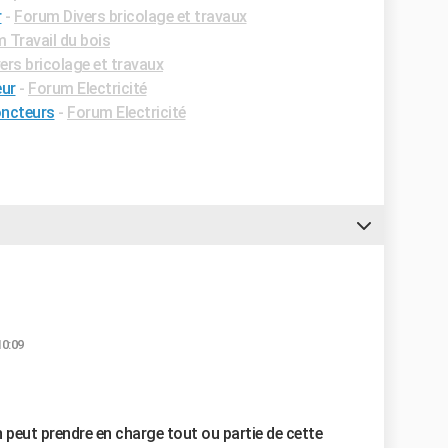
r
-
Forum Divers bricolage et travaux
 Travail du bois
ers bricolage et travaux
eur
-
Forum Electricité
oncteurs
-
Forum Electricité
10:09
 peut prendre en charge tout ou partie de cette