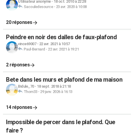
Utilisateur anonyme
-
18 oct. 2010 à 22:28
Sacouledesource
-
23 avr. 2020 à 10:08
20 réponses
Peindre en noir des dalles de faux-plafond
vince69007
-
22 avr. 2021 à 10:57
Paul-Bernard
-
22 avr. 2021 à 19:21
2 réponses
Bete dans les murs et plafond de ma maison
Bidule_70
-
18 sept. 2018 à 21:18
Thom33
-
29 janv. 2026 à 16:13
14 réponses
Impossible de percer dans le plafond. Que
faire ?