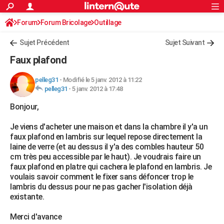
ACTUALITÉS
Forum
Forum Bricolage
Connexion
Outillage
S'inscrire
Rechercher
Société
Education
Villes
Politique
Faits Divers
Monde
+
SPORT
Sujet Précédent
Sujet Suivant
Football
Cyclisme
Forum
Coupe du monde 2026
Tennis
Rugby
CULTURE
Faux plafond
TNT
Cinéma
Musique
Programme TV
Streaming
Sorties cinéma
+
FINANCE
pelleg31
-
Modifié le 5 janv. 2012 à 11:22
pelleg31
-
5 janv. 2012 à 17:48
Impôts
Immobilier
Banque
Crédit
Retraite
Epargne
Risques naturels par ville
Assurance
AUTO
Bonjour,
Réserver un essai
Berlines
Forum auto
Essais
Citadines
SUV
+
HIGH-TECH
Je viens d'acheter une maison et dans la chambre il y'a un
Meilleur smartphone
Ordinateurs
Guide high-tech
Mobiles
Internet
Jeux vidéo
+
BRICOLAGE
faux plafond en lambris sur lequel repose directement la
laine de verre (et au dessus il y'a des combles hauteur 50
Aménagement intérieur
Cuisine
Jardinage
+
Forum
Extérieur
Salle de bains
Rangement
WEEK-END
cm très peu accessible par le haut). Je voudrais faire un
faux plafond en platre qui cachera le plafond en lambris. Je
Escapades
Expositions
Week-end nature
Guides de France
Patrimoine
Musées
+
LIFESTYLE
voulais savoir comment le fixer sans défoncer trop le
lambris du dessus pour ne pas gacher l'isolation déjà
Bien-être
Mode
+
Art de vivre
Loisirs
Modes de vie
SANTE
existante.
Guide de la santé
Médicaments
+
Alimentation
Maladies
Sommeil
VOYAGE
Merci d'avance