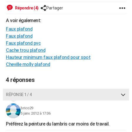
City break
Voyage de noces
Climat
Destinations
Voyage nature
Forum
+
PHOTO
Répondre (4)
Partager
GUIDES D'ACHAT
A voir également:
Faux plafond
BONS PLANS
Faux plafond
CARTE DE VOEUX
Faux plafond pvc
Cache trou plafond
Carte Bonne année
Carte Pâques
Carte de Noël
Carte Saint-Valentin
Carte d'anniversaire
DICTIONNAIRE
Hauteur minimum faux plafond pour spot
Cheville molly plafond
Biographies
Expressions
Dictionnaire
Citations
Proverbes
PROGRAMME TV
COPAINS D'AVANT
4 réponses
Se connecter
Collèges
Universités
Service militaire
S'inscrire
Lycées
Primaires
Entreprises
Avis de recherche
AVIS DE DÉCÈS
RÉPONSE 1 / 4
FORUM
brico29
Lifestyle
Sport
Television
Cinema
Bricolage
Culture
Auto
Voyage
5 janv. 2012 à 17:06
Préférez la peinture du lambris car moins de travail.